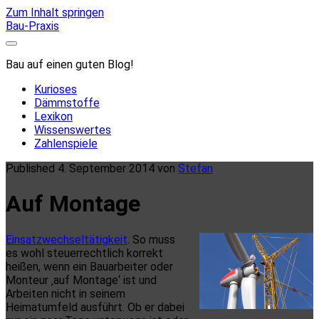
Zum Inhalt springen
Bau-Praxis
Bau auf einen guten Blog!
Kurioses
Dämmstoffe
Lexikon
Wissenswertes
Zahlenspiele
Published 4. September 2014 von
Stefan
Auf Montage
Einsatzwechseltätigkeit
. So muss
es wohl steuerrechtlich korrekt
heißen, wenn ein Bauarbeiter oder
Monteur ‚auf Montage‘ ist und
Arbeiten nicht in seinem
Heimatumfeld ausführt. Ob er dabei