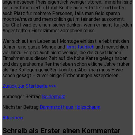
angemessenen Preis eigentlich weniger stören. Immerhin sind
sie meist möbliert, oft mit Küche ausgestattet und bieten
auch Platz für mehrere Personen, falls man Geld sparen
möchte/muss und menschlich gut miteinander auskommt.
Der Chef wird es einem sicher danken, wenn er nicht für jeden
Angestellten Einzelzimmer abrechnen muss.
Wer sich auf ein Leben auf Montage einlässt, erlebt mit den
Jahren eine ganze Menge und
lernt fachlich
und menschlich
viel hinzu. Es gibt auch nicht wenige, die die zusätzlichen
Einnahmen aus dieser Zeit auf die hohe Kante gelegt haben
und das geruhsame Rentnerleben schon etliche Jahre früher
als ihre Kollegen genießen konnten. Aber man muss – wie
schon gesagt – zuvor einige Entbehrungen akzeptieren.
Zurück zur Startseite >>>
Vorheriger Beitrag
Seidenholz
Nächster Beitrag
Dämmstoff aus Holzschaum
Allgemein
Schreib als Erster einen Kommentar