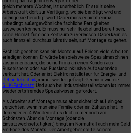
nur ein paar Tage unterwegs ist oder
gleich mehrere Wochen, ist unerheblich. Er stellt seine
Arbeitskraft dort zur Verfügung, wo sie benötigt wird und
solange sie benötigt wird. Dabei muss er nicht einmal
unbedingt außergewöhnliche fachliche Fertigkeiten
ausweisen können. Er muss nur sehr flexibel und bereit sein,
seine Heimat für einen Zeitraum zu verlassen. Dabei kann es
auch finanziell durchaus lukrativ sein, auf Montage zu gehen.
Fachlich gesehen kann ein Monteur auf Reisen viele Arbeiten
erledigen können. Er würde beispielsweise Spezialmaschinen
zusammenbauen, die seine Firma an einen Kunden aus
Rüsselsheim oder aus Russland inklusive Aufbauservice
verkauft hat. Oder er ist Elektroinstallateur für Energie- und
Gebäudetechnik
, immer wieder gefragt. Genauso wie die
SHK-Fachkraft
. Und auch bei Industrieinstallationen ist immer
wieder ortsfremdes Spezialwissen gefordert.
Als Arbeiter auf Montage muss aber sicherlich auf einiges
verzichten, wenn man eine Familie oder ein Zuhause hat. In
den eigenen 4 Wänden ist es doch immer noch am
Schönsten. Aber die Montage (oder die
Einsatzwechseltätigkeit) bringt im Normalfall auch mehr Geld
am Ende des Monats. Der Arbeitgeber sollte seinem