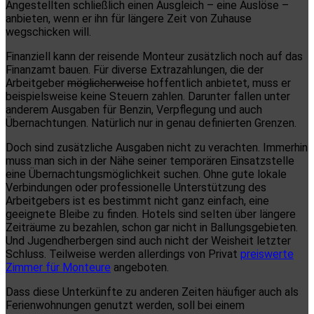
Angestellten schließlich einen Ausgleich – eine Auslöse –
anbieten, wenn er ihn für längere Zeit von Zuhause
wegschicken will.
Finanziell kann der reisende Monteur zusätzlich noch auf das
Finanzamt bauen. Für diverse Extrazahlungen, die der
Arbeitgeber
möglicherweise
hoffentlich anbietet, muss er
beispielsweise keine Steuern zahlen. Darunter fallen unter
anderem Ausgaben für Benzin, Verpflegung und auch
Übernachtungen. Natürlich nur in genau definierten Grenzen.
Doch sind zusätzliche Ausgaben nicht zu verachten. Immerhin
muss man sich in der Nähe seiner temporären Einsatzstelle
eine Übernachtungsmöglichkeit suchen. Ohne gute lokale
Verbindungen oder professionelle Unterstützung des
Arbeitgebers ist es bestimmt nicht ganz einfach, eine
geeignete Bleibe zu finden. Hotels sind selten über längere
Zeiträume zu bezahlen, schon gar nicht in Ballungsgebieten.
Und Jugendherbergen sind auch nicht der Weisheit letzter
Schluss. Teilweise werden allerdings von Privat
preiswerte
Zimmer für Monteure
angeboten.
Dass diese Unterkünfte zu anderen Zeiten häufiger auch als
Ferienwohnungen genutzt werden, soll bei einem