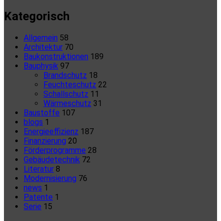
Kategorisch
Allgemein
58
Architektur
70
Baukonstruktionen
189
Bauphysik
97
Brandschutz
18
Feuchteschutz
22
Schallschutz
11
Wärmeschutz
31
Baustoffe
107
blogs
1
Energieeffizienz
187
Finanzierung
20
Förderprogramme
28
Gebäudetechnik
72
Literatur
8
Modernisierung
76
news
1
Patente
1
Serie
15