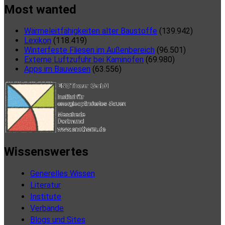
Most wanted
Wärmeleitfähigkeiten alter Baustoffe
(139.942)
Lexikon
(118.419)
Winterfeste Fliesen im Außenbereich
(96.501)
Externe Luftzufuhr bei Kaminöfen
(69.980)
Apps im Bauwesen
(63.556)
Wissenswertes
Generelles Wissen
Literatur
Institute
Verbände
Blogs und Sites