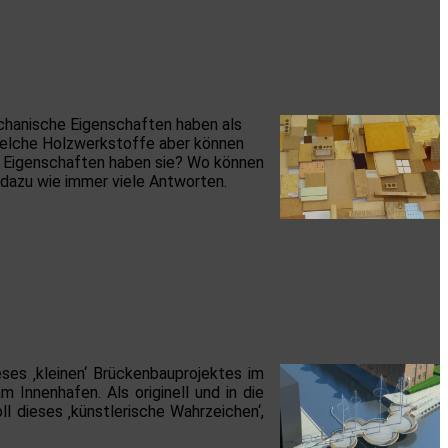
echanische Eigenschaften haben als
Welche Holzwerkstoffe aber können
 Eigenschaften haben sie? Wo können
dazu wie immer viele Antworten.
ses ‚kleinen‘ Brückenbauprojektes im
Innenhafen. Als originell und in die
 dieses ‚künstlerische Wahrzeichen‘,