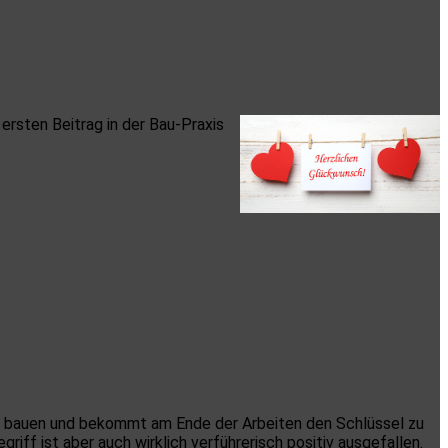
 ersten Beitrag in der Bau-Praxis
 zu bauen und bekommt am Ende der Arbeiten den Schlüssel zu
egriff ist aber auch wirklich verführerisch positiv ausgefallen.