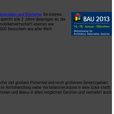
Materialien und Systeme
. Ein kleines
richt alle 2 Jahre diejenigen an, die
mmobilienwirtschaft ebenso wie
000 Besuchern aus aller Welt
helfer mit großem Potential und noch größerem Einsatzgebiet.
te Amtshandlung seine Verteilersteckdose in eine Ecke stellt
terien und Akkus in allen möglichen Geräten und vermehrt auch