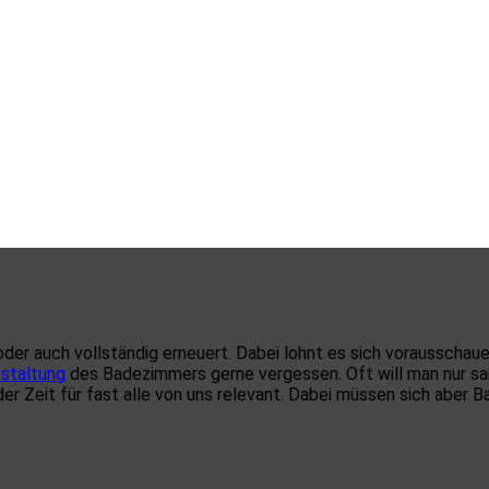
 oder auch vollständig erneuert. Dabei lohnt es sich vorausscha
estaltung
des Badezimmers gerne vergessen. Oft will man nur sa
Zeit für fast alle von uns relevant. Dabei müssen sich aber Barr