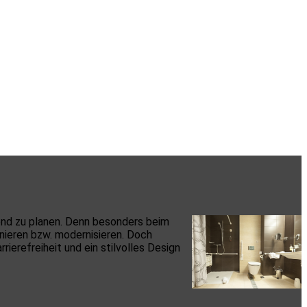
uend zu planen. Denn besonders beim
nieren bzw. modernisieren. Doch
ierefreiheit und ein stilvolles Design