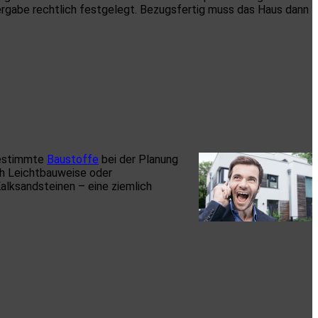
bergabe rechtlich festgelegt. Bezugsfertig muss das Haus dann
bestimmte
Baustoffe
bei der Planung
ch Leichtbauweise oder
Kalksandsteinen – eine ziemlich