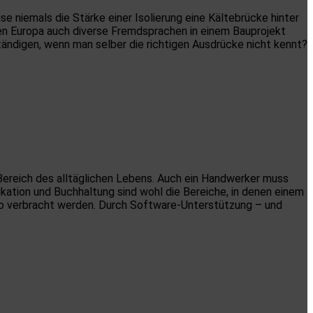
se niemals die Stärke einer Isolierung eine Kältebrücke hinter
nten Europa auch diverse Fremdsprachen in einem Bauprojekt
tändigen, wenn man selber die richtigen Ausdrücke nicht kennt?
 Bereich des alltäglichen Lebens. Auch ein Handwerker muss
ation und Buchhaltung sind wohl die Bereiche, in denen einem
üro verbracht werden. Durch Software-Unterstützung – und