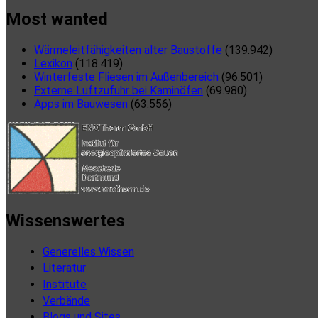
Most wanted
Wärmeleitfähigkeiten alter Baustoffe
(139.942)
Lexikon
(118.419)
Winterfeste Fliesen im Außenbereich
(96.501)
Externe Luftzufuhr bei Kaminöfen
(69.980)
Apps im Bauwesen
(63.556)
Wissenswertes
Generelles Wissen
Literatur
Institute
Verbände
Blogs und Sites