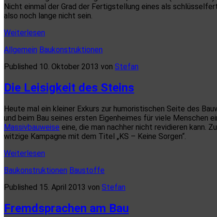
Nicht einmal der Grad der Fertigstellung eines als schlüsself
also noch lange nicht sein.
Schlüsselfertig
Weiterlesen
bauen
Allgemein
Baukonstruktionen
Published 10. Oktober 2013 von
Stefan
Die Leisigkeit des Steins
Heute mal ein kleiner Exkurs zur humoristischen Seite des B
und beim Bau seines ersten Eigenheimes für viele Menschen ei
Massivbauweise
eine, die man nachher nicht revidieren kann. Z
witzige Kampagne mit dem Titel „KS – Keine Sorgen“.
Die
Weiterlesen
Leisigkeit
Baukonstruktionen
Baustoffe
des
Steins
Published 15. April 2013 von
Stefan
Fremdsprachen am Bau