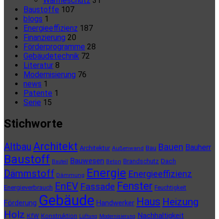
Wärmeschutz
31
Baustoffe
107
blogs
1
Energieeffizienz
187
Finanzierung
20
Förderprogramme
28
Gebäudetechnik
72
Literatur
8
Modernisierung
76
news
1
Patente
1
Serie
15
Stichworte
Architekt
Altbau
Bauen
Bauherr
Architektur
Bau
Außenwand
Baustoff
Bauwesen
Brandschutz
Dach
Bauteil
Beton
Energie
Dämmstoff
Energieeffizienz
Dämmung
Fenster
EnEV
Fassade
Energieverbrauch
Feuchtigkeit
Gebäude
Haus
Heizung
Förderung
Handwerker
Holz
Nachhaltigkeit
KfW
Konstruktion
Lüftung
Modernisierung