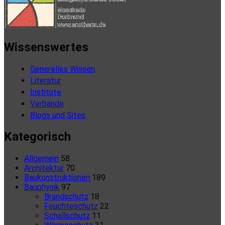
Wissenswertes
Generelles Wissen
Literatur
Institute
Verbände
Blogs und Sites
Kategorisch
Allgemein
58
Architektur
70
Baukonstruktionen
189
Bauphysik
97
Brandschutz
18
Feuchteschutz
22
Schallschutz
11