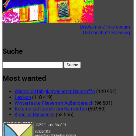
Disclaimer / Impressum
Datenschutzerklärung
here
Suche
Suche
nach:
Most wanted
Wärmeleitfähigkeiten alter Baustoffe
(139.952)
Lexikon
(118.419)
Winterfeste Fliesen im Außenbereich
(96.501)
Externe Luftzufuhr bei Kaminöfen
(69.980)
Apps im Bauwesen
(63.556)