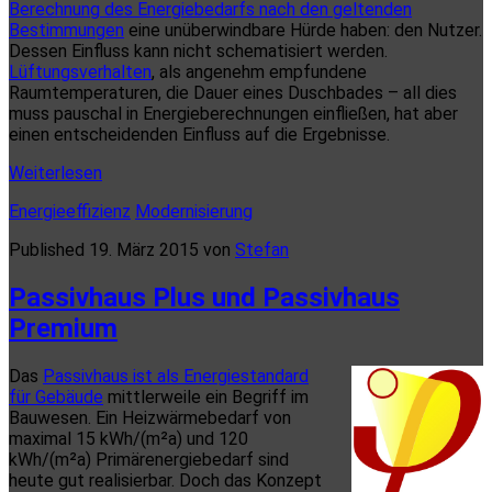
Berechnung des Energiebedarfs nach den geltenden
Bestimmungen
eine unüberwindbare Hürde haben: den Nutzer.
Dessen Einfluss kann nicht schematisiert werden.
Lüftungsverhalten
, als angenehm empfundene
Raumtemperaturen, die Dauer eines Duschbades – all dies
muss pauschal in Energieberechnungen einfließen, hat aber
einen entscheidenden Einfluss auf die Ergebnisse.
Der
Weiterlesen
Einfluss
Energieeffizienz
Modernisierung
des
Nutzers
Published 19. März 2015 von
Stefan
Passivhaus Plus und Passivhaus
Premium
Das
Passivhaus ist als Energiestandard
für Gebäude
mittlerweile ein Begriff im
Bauwesen. Ein Heizwärmebedarf von
maximal 15 kWh/(m²a) und 120
kWh/(m²a) Primärenergiebedarf sind
heute gut realisierbar. Doch das Konzept