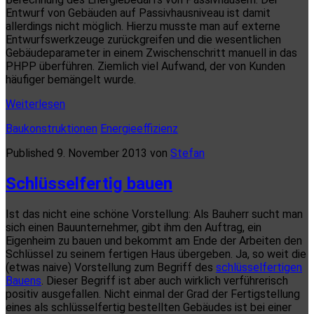
Entwurf von Gebäuden auf Passivhausniveau ist damit
allerdings nicht möglich. Hierzu musste man auf externe
Entwurfswerkzeuge zurückgreifen und die wesentlichen
Gebäudeparameter in einem Zwischenschritt manuell in das
PHPP überführen. Ziemlich viel Aufwand, der von Kunden
häufiger bemängelt wurde.
Design-
Weiterlesen
Tool
Baukonstruktionen
Energieeffizienz
für
Passivhäuser
Published 9. November 2013 von
Stefan
Schlüsselfertig bauen
Ist das nicht eine schöne Vorstellung: Als Bauherr sucht man
sich einen Bauunternehmer, gibt ihm den Auftrag, ein
Eigenheim zu bauen und bekommt am Ende der Arbeiten den
Schlüssel zu seinem fertigen Haus übergeben. Ja, so weit die
(etwas naive) Vorstellung zum Begriff des
schlüsselfertigen
Bauens
. Dieser Begriff ist aber auch wirklich verführerisch
positiv ausgefallen. Nicht einmal der Grad der Fertigstellung
eines als schlüsselfertig bestellten Gebäudes ist bei einer