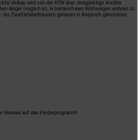
echte Umbau wird von der KfW über zinsgünstige Kredite
chen länger möglich ist, in barrierefreien Wohnungen wohnen zu
Ein- bis Zweifamilienhäusern genauso in Anspruch genommen
 der Hinweis auf das Förderprogramm!