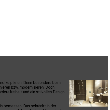
uend zu planen. Denn besonders beim
nieren bzw. modernisieren. Doch
ierefreiheit und ein stilvolles Design
ein bemessen. Das schränkt in der