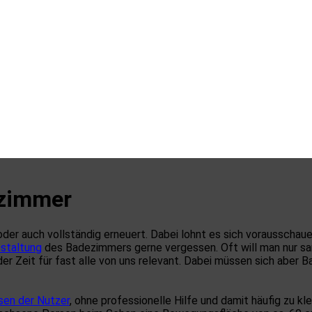
ezimmer
 oder auch vollständig erneuert. Dabei lohnt es sich vorausscha
estaltung
des Badezimmers gerne vergessen. Oft will man nur sa
Zeit für fast alle von uns relevant. Dabei müssen sich aber Barr
sen der Nutzer
, ohne professionelle Hilfe und damit häufig zu kl