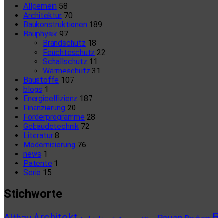
Allgemein
58
Architektur
70
Baukonstruktionen
189
Bauphysik
97
Brandschutz
18
Feuchteschutz
22
Schallschutz
11
Wärmeschutz
31
Baustoffe
107
blogs
1
Energieeffizienz
187
Finanzierung
20
Förderprogramme
28
Gebäudetechnik
72
Literatur
8
Modernisierung
76
news
1
Patente
1
Serie
15
Stichworte
B
Architekt
Altbau
Bauen