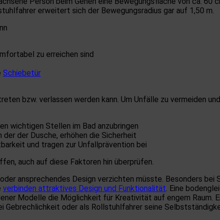
achsene Person beim Gehen eine Bewegungsfläche von ca. 60 cm
lstuhlfahrer erweitert sich der Bewegungsradius gar auf 1,50 m.
enn
fortabel zu erreichen sind
e
Schiebetür
etreten bzw. verlassen werden kann. Um Unfälle zu vermeiden u
llen wichtigen Stellen im Bad anzubringen
 der der Dusche, erhöhen die Sicherheit
arkeit und tragen zur Unfallprävention bei
ffen, auch auf diese Faktoren hin überprüfen.
il oder ansprechendes Design verzichten müsste. Besonders bei
e
verbinden attraktives Design und Funktionalität
. Eine bodengle
ener Modelle die Möglichkeit für Kreativität auf engem Raum. E
Gebrechlichkeit oder als Rollstuhlfahrer seine Selbstständigke