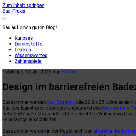
Zum Inhalt springen
Bau-Praxis
Bau auf einen guten Blog!
Kurioses
Dämmstoffe
Lexikon
Wissenswertes
Zahlenspiele
Published 10. Juli 2015 von
Stefan
Design im barrierefreien Bad
Badezimmer werden
laut Statistik
alle 20 bis 25 Jahre saniert
Bau des Eigenheims oder dem Umbau wird eine
barrierefreie G
behindertengerechtes oder altersgerechtes Wohnen wird mit der 
keineswegs ausschließen.
Badezimmer werden in der Regel nach den
aktuellen Bedürfnis