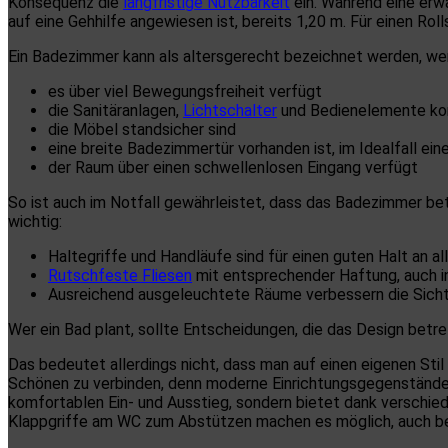
Konsequenz die
langfristige Nutzbarkeit
ein. Während eine erw
auf eine Gehhilfe angewiesen ist, bereits 1,20 m. Für einen Rol
Ein Badezimmer kann als altersgerecht bezeichnet werden, w
es über viel Bewegungsfreiheit verfügt
die Sanitäranlagen,
Lichtschalter
und Bedienelemente kom
die Möbel standsicher sind
eine breite Badezimmertür vorhanden ist, im Idealfall ein
der Raum über einen schwellenlosen Eingang verfügt
So ist auch im Notfall gewährleistet, dass das Badezimmer b
wichtig:
Haltegriffe und Handläufe sind für einen guten Halt an a
Rutschfeste Fliesen
mit entsprechender Haftung, auch in
Ausreichend ausgeleuchtete Räume verbessern die Sichtb
Wer ein Bad plant, sollte Entscheidungen, die das Design betre
Das bedeutet allerdings nicht, dass man auf einen eigenen St
Schönen zu verbinden, denn moderne Einrichtungsgegenständ
komfortablen Ein- und Ausstieg, sondern bietet dank verschied
Klappgriffe am WC zum Abstützen machen es möglich, auch bei 