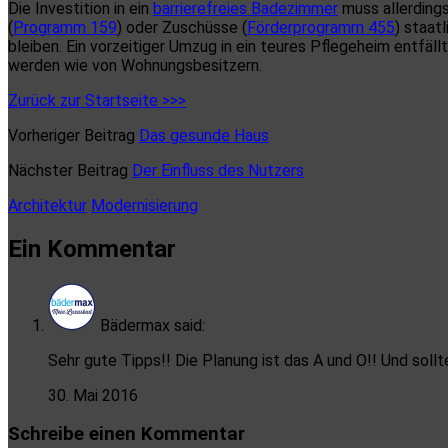
Die Investition in ein
barrierefreies Badezimmer
muss allerdings
(
Programm 159
) oder Zuschüsse (
Förderprogramm 455
) staat
bleiben. Ein vorzeitiger Umzug in ein teures Pflegeheim entf
werden wie von Wohnungsbesitzern.
Zurück zur Startseite >>>
Vorheriger Beitrag
Das gesunde Haus
Nächster Beitrag
Der Einfluss des Nutzers
Architektur
Modernisierung
Ein Kommentar
Bädermax
said:
Sehr gute Tipps!! Die Planung ist das A und O!! Und soll
30. Mai 2016
Schreibe einen Kommentar