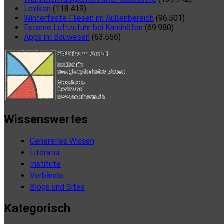
Lexikon
(118.419)
Winterfeste Fliesen im Außenbereich
(96.501)
Externe Luftzufuhr bei Kaminöfen
(69.980)
Apps im Bauwesen
(63.556)
Wissenswertes
Generelles Wissen
Literatur
Institute
Verbände
Blogs und Sites
Kategorisch