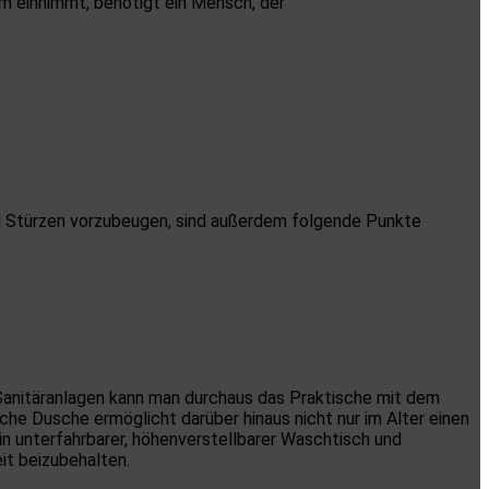
 einnimmt, benötigt ein Mensch, der
nd Stürzen vorzubeugen, sind außerdem folgende Punkte
 Sanitäranlagen kann man durchaus das Praktische mit dem
iche Dusche ermöglicht darüber hinaus nicht nur im Alter einen
in unterfahrbarer, höhenverstellbarer Waschtisch und
it beizubehalten.