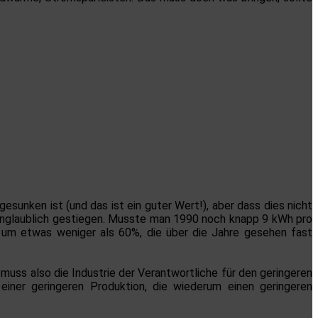
sunken ist (und das ist ein guter Wert!), aber dass dies nicht
 unglaublich gestiegen. Musste man 1990 noch knapp 9 kWh pro
s um etwas weniger als 60%, die über die Jahre gesehen fast
muss also die Industrie der Verantwortliche für den geringeren
einer geringeren Produktion, die wiederum einen geringeren