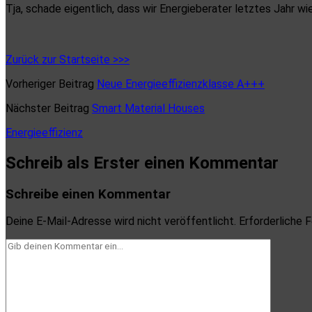
Tja, schade eigentlich, dass wir Energieberater letztes Jahr wi
Zurück zur Startseite >>>
Vorheriger Beitrag
Neue Energieeffizienzklasse A+++
Nächster Beitrag
Smart Material Houses
Energieeffizienz
Schreib als Erster einen Kommentar
Schreibe einen Kommentar
Deine E-Mail-Adresse wird nicht veröffentlicht.
Erforderliche F
Dein
Kommentar