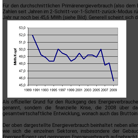
Für den durchschnittlichen Primärenergieverbrauch (also dem
Zahlen seit Jahren im 2-Schritt-vor-1-Schritt-zurück-Modus 
Jahr nur noch bei 45,6 MWh (siehe Bild). Generell scheint si
Als offizieller Grund für den Rückgang des Energieverbrauch
genannt, sondern die finanzielle Krise, die 2008 über 
gesamtwirtschaftliche Entwicklung, wonach auch das Bruttoinl
Der oben dargestellte Energieverbrauch beinhaltet neben alle
wie sich die einzelnen Sektoren, insbesondere der Gebäud
Energieeffizienz und geringeren Energieverbrauch aufgebrac