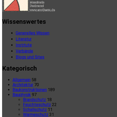
Wissenswertes
Generelles Wissen
Literatur
Institute
Verbände
Blogs und Sites
Kategorisch
Allgemein
58
Architektur
70
Baukonstruktionen
189
Bauphysik
97
Brandschutz
18
Feuchteschutz
22
Schallschutz
11
Wärmeschutz
31