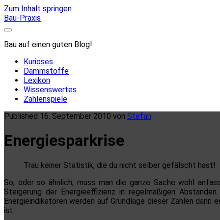
Zum Inhalt springen
Bau-Praxis
Bau auf einen guten Blog!
Kurioses
Dämmstoffe
Lexikon
Wissenswertes
Zahlenspiele
Published 16. September 2010 von
Stefan
Energiesparkrise
Trau keiner Statistik, die du nicht selber gefälscht hast!
So, oder so ähnlich, muss man die ganze Sache wohl anfass
Steigerung der Energieeffizienz in regelmäßigen Abstände
Energieindikatoren werden auf Grundlage dieser Zahlen dann 
ist.