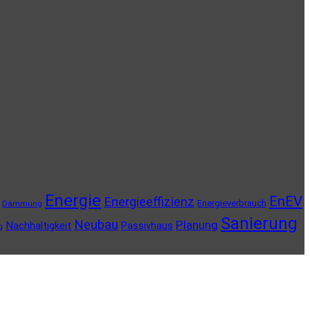
Energie
EnEV
Energieeffizienz
Energieverbrauch
Dämmung
Sanierung
Neubau
Planung
Nachhaltigkeit
Passivhaus
g