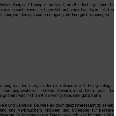
 Umwandlung und Transport umfasst) pro Bundesbürger sind die
erbrauch nach einem heftigen Einbruch von etwa 5% im letzten
undesbürgern den sparsamen Umgang mit Energie beizubringen.
erung mit der Energie oder die effizientere Nutzung selbiger
uf den ungewöhnlich starken Abwärtstrend hatte also die
gespart wird, hat die Krise wenigstens eine gute Seite.
rkehr und Gebäude. Da wäre es doch ganz interessant zu sehen,
ung und Verbrauchern Millionen und Milliarden für bessere
dwärme, Stromsparleisten. Das muss doch was bringen, sollte