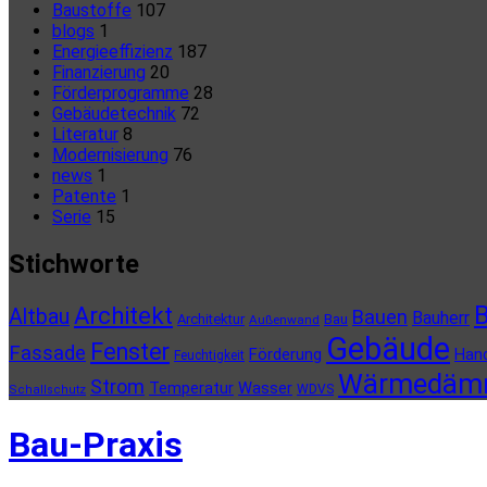
Baustoffe
107
blogs
1
Energieeffizienz
187
Finanzierung
20
Förderprogramme
28
Gebäudetechnik
72
Literatur
8
Modernisierung
76
news
1
Patente
1
Serie
15
Stichworte
B
Architekt
Altbau
Bauen
Bauherr
Architektur
Bau
Außenwand
Gebäude
Fenster
Fassade
Förderung
Han
Feuchtigkeit
Wärmedäm
Strom
Temperatur
Wasser
WDVS
Schallschutz
Bau-Praxis