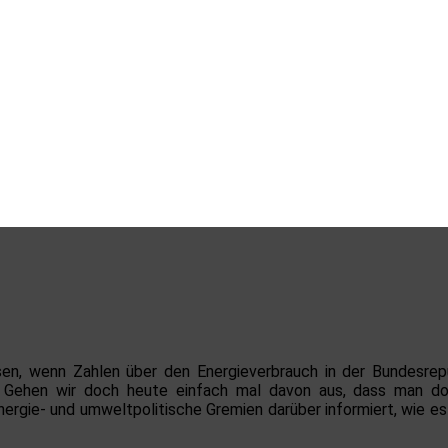
en, wenn Zahlen über den Energieverbrauch in der Bundesrepu
n. Gehen wir doch heute einfach mal davon aus, dass man d
energie- und umweltpolitische Gremien darüber informiert, wie 