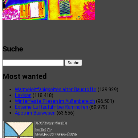
here
Suche
Suche
nach:
Most wanted
Wärmeleitfähigkeiten alter Baustoffe
(139.929)
Lexikon
(118.418)
Winterfeste Fliesen im Außenbereich
(96.501)
Externe Luftzufuhr bei Kaminöfen
(69.979)
Apps im Bauwesen
(63.556)