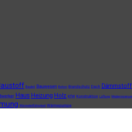
austoff
Dämmstoff
Bauwesen
Brandschutz
Dach
Bauteil
Beton
Haus
Heizung
Holz
dwerker
KfW
Konstruktion
Lüftung
Modernisierun
mung
Wärmepumpe
Wärmeleitfähigkeit