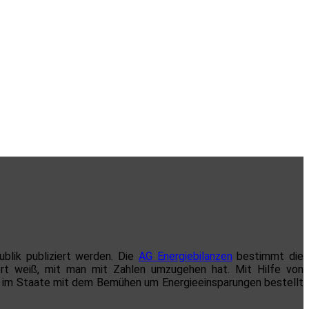
blik publiziert werden. Die
AG Energiebilanzen
bestimmt die
ort weiß, mit man mit Zahlen umzugehen hat. Mit Hilfe von
es im Staate mit dem Bemühen um Energieeinsparungen bestellt