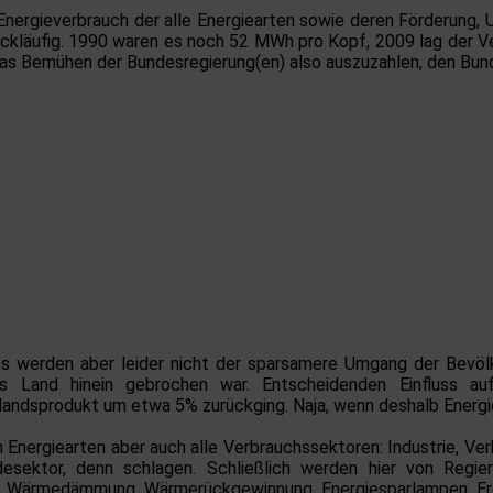
 Energieverbrauch der alle Energiearten sowie deren Förderung,
rückläufig. 1990 waren es noch 52 MWh pro Kopf, 2009 lag der V
ch das Bemühen der Bundesregierung(en) also auszuzahlen, den B
es werden aber leider nicht der sparsamere Umgang der Bevölk
das Land hinein gebrochen war. Entscheidenden Einfluss a
andsprodukt um etwa 5% zurückging. Naja, wenn deshalb Energie 
n Energiearten aber auch alle Verbrauchssektoren: Industrie, Ve
esektor, denn schlagen. Schließlich werden hier von Regier
ht. Wärmedämmung, Wärmerückgewinnung, Energiesparlampen, Er