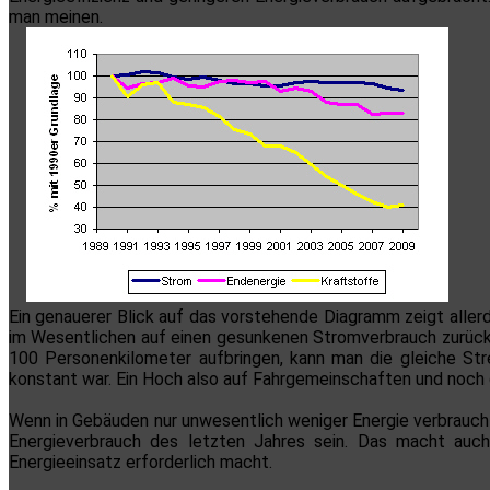
man meinen.
Ein genauerer Blick auf das vorstehende Diagramm zeigt allerd
im Wesentlichen auf einen gesunkenen Stromverbrauch zurückz
100 Personenkilometer aufbringen, kann man die gleiche Str
konstant war. Ein Hoch also auf Fahrgemeinschaften und noch
Wenn in Gebäuden nur unwesentlich weniger Energie verbraucht 
Energieverbrauch des letzten Jahres sein. Das macht auch 
Energieeinsatz erforderlich macht.