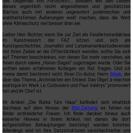
das Gegenteil von Fortschritt“, sondern will den Lesern
dieses eigentlich recht angesehenen und geschätzten
Blattes auch mit anderen ungewohnt polemischen und
wahrheitsfernen Äußerungen weiß machen, dass die Welt
ohne Klimaschutz viel besser dran sei.
Lieber Herr Richter, wenn Sie zur Zeit als Feuilletonredakteur
im Kunstressort der FAZ sitzen und sich als
Kunstgeschichtler, Journalist und Lateinamerikastudierender
mit Ihren Zeilen an die Öffentlichkeit wenden, sollte Sie sich
auf Themen beschränken, von denen Sie mehr verstehen, als
Ihnen durch reines „Hören-Sagen“ zugetragen wurde. Oder Sie
sollten einen erfahrenen Kollegen um Rat fragen. Und ich
meine damit bestimmt nicht Ihren Co-Autor, Herrn
Maak
, der
über das Thema „Architekten am Strand. Das Objet à réaction
poétique im Werk Le Corbusiers und Paul Valérys“ promoviert
hat und ihr Chef ist.
Ihr Artikel „Die Burka fürs Haus“ befindet sich inhaltlich
durchaus auf dem Niveau der
Bild-Zeitung
; es fehlen nur
Bilder entkleideter Frauen. Ich finde darüber hinaus auch
keinerlei Hinweis in Ihrem Artikel, mit denen die dort
aufgestellten Behauptungen bestätigt werden könnten.
Allerdings sind ist Ihre Satzstrukturen verschachtelter und