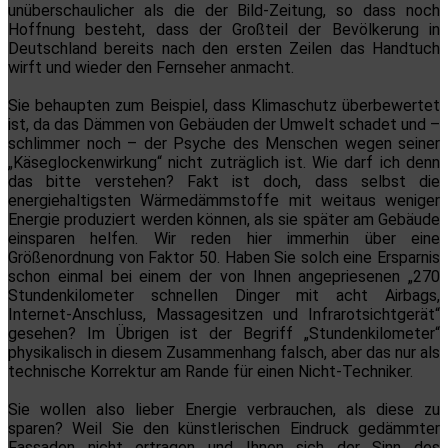
unüberschaulicher als die der Bild-Zeitung, so dass noch
Hoffnung besteht, dass der Großteil der Bevölkerung in
Deutschland bereits nach den ersten Zeilen das Handtuch
wirft und wieder den Fernseher anmacht.
Sie behaupten zum Beispiel, dass Klimaschutz überbewertet
ist, da das Dämmen von Gebäuden der Umwelt schadet und –
schlimmer noch – der Psyche des Menschen wegen seiner
„Käseglockenwirkung“ nicht zuträglich ist. Wie darf ich denn
das bitte verstehen? Fakt ist doch, dass selbst die
energiehaltigsten Wärmedämmstoffe mit weitaus weniger
Energie produziert werden können, als sie später am Gebäude
einsparen helfen. Wir reden hier immerhin über eine
Größenordnung von Faktor 50. Haben Sie solch eine Ersparnis
schon einmal bei einem der von Ihnen angepriesenen „270
Stundenkilometer schnellen Dinger mit acht Airbags,
Internet-Anschluss, Massagesitzen und Infrarotsichtgerät“
gesehen? Im Übrigen ist der Begriff „Stundenkilometer“
physikalisch in diesem Zusammenhang falsch, aber das nur als
technische Korrektur am Rande für einen Nicht-Techniker.
Sie wollen also lieber Energie verbrauchen, als diese zu
sparen? Weil Sie den künstlerischen Eindruck gedämmter
Fassaden nicht ertragen und Ihnen sich der Sinn des