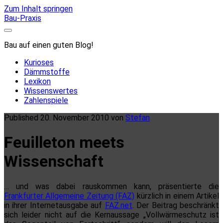
Zum Inhalt springen
Bau-Praxis
Bau auf einen guten Blog!
Kurioses
Dämmstoffe
Lexikon
Wissenswertes
Zahlenspiele
Published 20. November 2010 von
Stefan
Feuilleton meets
Wissenschaft
… und was dabei rauskommen kann, präsentierte die
Frankfurter Allgemeine Zeitung (FAZ)
kürzlich in einem Artikel
in ihrer Internetausgabe auf
FAZ.net
. Der Beitrag beschränkt
sich leider nicht auf die Kernaussage „Vollwärmeschutz ist