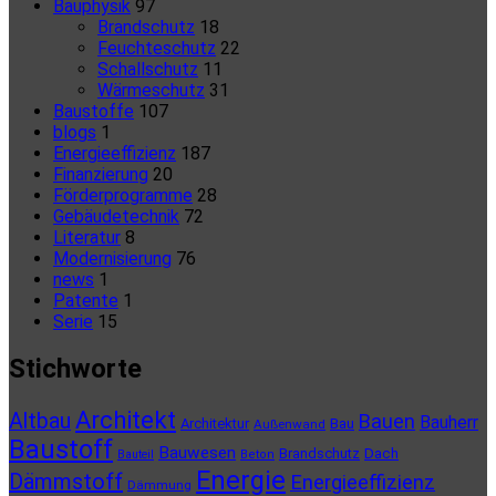
Bauphysik
97
Brandschutz
18
Feuchteschutz
22
Schallschutz
11
Wärmeschutz
31
Baustoffe
107
blogs
1
Energieeffizienz
187
Finanzierung
20
Förderprogramme
28
Gebäudetechnik
72
Literatur
8
Modernisierung
76
news
1
Patente
1
Serie
15
Stichworte
Architekt
Altbau
Bauen
Bauherr
Architektur
Bau
Außenwand
Baustoff
Bauwesen
Brandschutz
Dach
Bauteil
Beton
Energie
Dämmstoff
Energieeffizienz
Dämmung