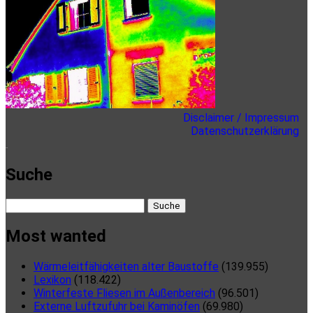
Sidebar
Disclaimer / Impressum
Datenschutzerklärung
here
Suche
Suche
nach:
Most wanted
Wärmeleitfähigkeiten alter Baustoffe
(139.955)
Lexikon
(118.422)
Winterfeste Fliesen im Außenbereich
(96.501)
Externe Luftzufuhr bei Kaminöfen
(69.980)