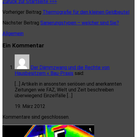
Zurück zur Startseite >>>
Vorheriger Beitrag
Thermografie für den kleinen Geldbeutel
Nächster Beitrag
Sanierungstypen – welcher sind Sie?
Allgemein
Ein Kommentar
Der Dämmzwang und die Rechte von
Hausbesitzern « Bau-Praxis
said:
[…] Artikeln in ansonsten seriösen und anerkannten
Zeitungen wie FAZ, Welt und Zeit beschreiben
überwiegend Einzelfälle […]
19. März 2012
Kommentare sind geschlossen.
Primäre