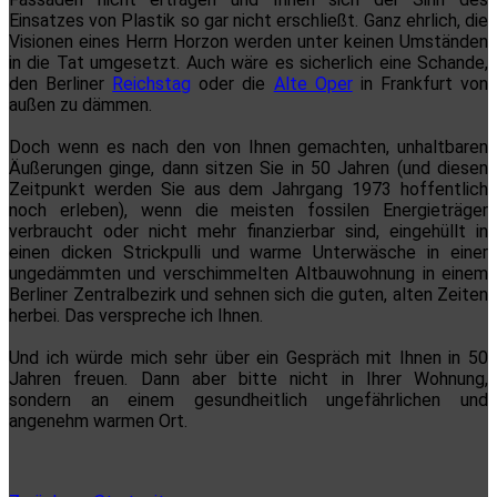
Einsatzes von Plastik so gar nicht erschließt. Ganz ehrlich, die
Visionen eines Herrn Horzon werden unter keinen Umständen
in die Tat umgesetzt. Auch wäre es sicherlich eine Schande,
den Berliner
Reichstag
oder die
Alte Oper
in Frankfurt von
außen zu dämmen.
Doch wenn es nach den von Ihnen gemachten, unhaltbaren
Äußerungen ginge, dann sitzen Sie in 50 Jahren (und diesen
Zeitpunkt werden Sie aus dem Jahrgang 1973 hoffentlich
noch erleben), wenn die meisten fossilen Energieträger
verbraucht oder nicht mehr finanzierbar sind, eingehüllt in
einen dicken Strickpulli und warme Unterwäsche in einer
ungedämmten und verschimmelten Altbauwohnung in einem
Berliner Zentralbezirk und sehnen sich die guten, alten Zeiten
herbei. Das verspreche ich Ihnen.
Und ich würde mich sehr über ein Gespräch mit Ihnen in 50
Jahren freuen. Dann aber bitte nicht in Ihrer Wohnung,
sondern an einem gesundheitlich ungefährlichen und
angenehm warmen Ort.