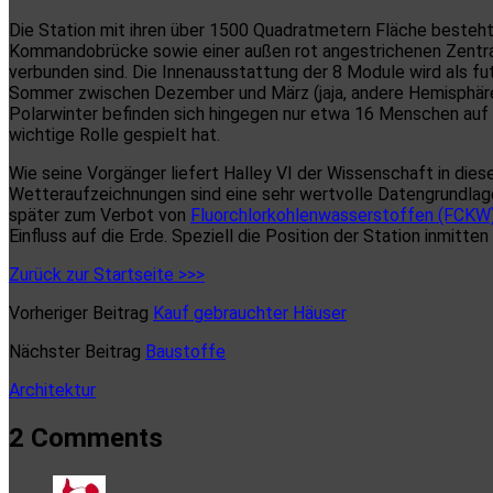
Die Station mit ihren über 1500 Quadratmetern Fläche besteh
Kommandobrücke sowie einer außen rot angestrichenen Zentral
verbunden sind. Die Innenausstattung der 8 Module wird als fu
Sommer zwischen Dezember und März (jaja, andere Hemisphäre
Polarwinter befinden sich hingegen nur etwa 16 Menschen auf de
wichtige Rolle gespielt hat.
Wie seine Vorgänger liefert Halley VI der Wissenschaft in die
Wetteraufzeichnungen sind eine sehr wertvolle Datengrundlag
später zum Verbot von
Fluorchlorkohlenwasserstoffen (FCKW
Einfluss auf die Erde. Speziell die Position der Station inmitte
Zurück zur Startseite >>>
Vorheriger Beitrag
Kauf gebrauchter Häuser
Nächster Beitrag
Baustoffe
Architektur
2 Comments