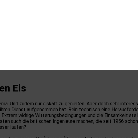
en Eis
ma. Und zudem nur eiskalt zu genießen. Aber doch sehr interes
s ihren Dienst aufgenommen hat. Rein technisch eine Herausforde
. Extrem widrige Witterungsbedingungen und die Einsamkeit stell
ten auch die britischen Ingenieure machen, die seit 1956 scho
sser laufen?