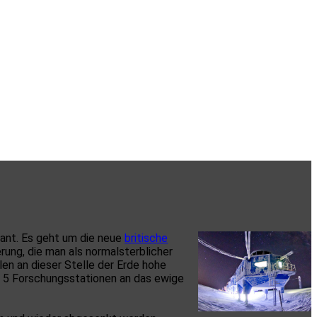
sant. Es geht um die neue
britische
rung, die man als normalsterblicher
en an dieser Stelle der Erde hohe
n 5 Forschungsstationen an das ewige