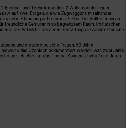
 2 Energie- und Technikmodulen, 2 Wohnmodulen, einer
 usw. auf zwei Etagen, die wie Zugwaggons miteinander
klaustrophobe Stimmung aufkommen. Selbst bei Vollbelegung im
ür freundliche Gemüter in so begrenztem Raum. Im harschen
en in der Antarktis, bei deren Gestaltung die Architektur eine
imatische und meteorologische Fragen. 50 Jahre
spielsweise das Ozonloch dokumentiert werden, was zwei Jahre
ert man sich eher auf das Thema ‚Sonnenaktivität‘ und deren