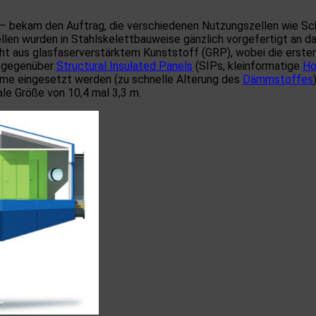
 – bekam den Auftrag, die verschiedenen Nutzungszellen wie S
en wurden in Stahlskelettbauweise gänzlich vorgefertigt an das 
eht aus glasfaserverstärktem Kunststoff (GRP), wobei die erst
e gegenüber
Structural Insulated Panels
(SIPs, kleinformatige
Ho
ume eingesetzt werden (zu schnelle Alterung des
Dämmstoffes
le Größe von 10,4 mal 3,3 m.