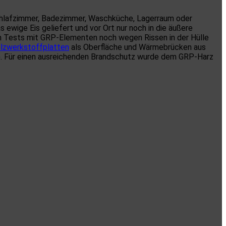
chlafzimmer, Badezimmer, Waschküche, Lagerraum oder
ewige Eis geliefert und vor Ort nur noch in die äußere
en Tests mit GRP-Elementen noch wegen Rissen in der Hülle
lzwerkstoffplatten
als Oberfläche und Wärmebrücken aus
). Für einen ausreichenden Brandschutz wurde dem GRP-Harz