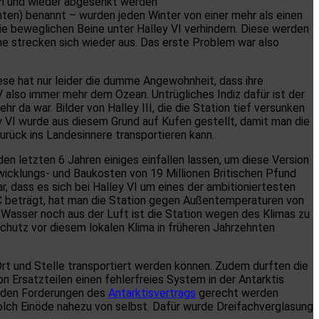
ben und wieder abgesenkt werden
en) benannt – wurden jeden Winter von einer mehr als einen
 beweglichen Beine unter Halley VI verhindern. Diese werden
 strecken sich wieder aus. Das erste Problem war also
ese hat nur leider die dumme Angewohnheit, dass ihre
V also immer mehr dem Ozean. Untrügliches Indiz dafür ist der
 da war. Bilder von Halley III, die die Station tief versunken
ey VI wurde aus diesem Grund auf Kufen gestellt, damit man die
rück ins Landesinnere transportieren kann.
 den letzten 6 Jahren einiges einfallen lassen, um diese Version
wicklungs- und Baukosten von 19 Millionen Britischen Pfund
, dass es sich bei Halley VI um eines der ambitioniertesten
°C beträgt, hat man die Station gegen Außentemperaturen von
Wasser noch aus der Luft ist die Station wegen des Klimas zu
hutz vor diesem lokalen Klima in früheren Jahrzehnten
Ort und Stelle transportiert werden können. Zudem durften die
Ersatzteilen einen fehlerfreies System in der Antarktis
m den Forderungen des
Antarktisvertrags
gerecht werden
 solch Einöde nahezu von selbst. Dafür wurde Dreifachverglasung