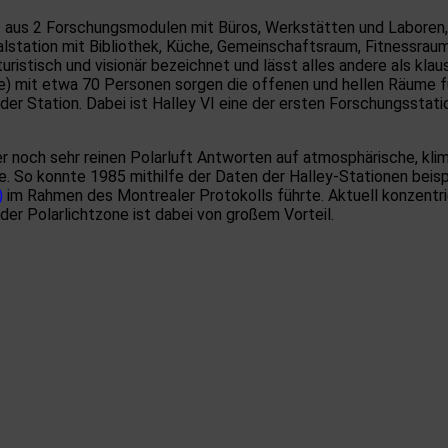
t aus 2 Forschungsmodulen mit Büros, Werkstätten und Laboren,
station mit Bibliothek, Küche, Gemeinschaftsraum, Fitnessraum
turistisch und visionär bezeichnet und lässt alles andere als 
) mit etwa 70 Personen sorgen die offenen und hellen Räume f
r Station. Dabei ist Halley VI eine der ersten Forschungsstation
ser noch sehr reinen Polarluft Antworten auf atmosphärische, kl
e. So konnte 1985 mithilfe der Daten der Halley-Stationen bei
)
im Rahmen des Montrealer Protokolls führte. Aktuell konzentri
n der Polarlichtzone ist dabei von großem Vorteil.