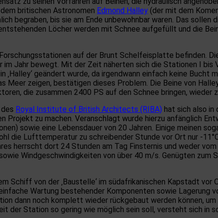
gensatz zu seinen Vorfahren auf Beinen, die hydraulisch angeho
ch dem britischen Astronomen
Edmond Halley
(der mit dem Koment
h begraben, bis sie am Ende unbewohnbar waren. Das sollen die
ntstehenden Löcher werden mit Schnee aufgefüllt und die Beine
 Forschungsstationen auf der Brunt Schelfeisplatte befinden. Di
im Jahr bewegt. Mit der Zeit näherten sich die Stationen I bis 
n ‚Halley‘ geändert wurde, da irgendwann einfach keine Bucht mehr
das Meer zeigen, bestätigen dieses Problem. Die Beine von Hall
toren, die zusammen 2400 PS auf den Schnee bringen, wieder zu
g des
Royal Institute of British Architects (RIBA)
hat sich also in
en Projekt zu machen. Veranschlagt wurde hierzu anfänglich Ent
nen) sowie eine Lebensdauer von 20 Jahren. Einige meinen sogar
ohl die Lufttemperatur zu schreibender Stunde vor Ort nur -11
res herrscht dort 24 Stunden am Tag Finsternis und weder vom 
sowie Windgeschwindigkeiten von über 40 m/s. Genügten zum Sc
em Schiff von der ‚Baustelle‘ im südafrikanischen Kapstadt vor 
e einfache Wartung bestehender Komponenten sowie Lagerung von 
tation dann noch komplett wieder rückgebaut werden können, u
t der Station so gering wie möglich sein soll, versteht sich in