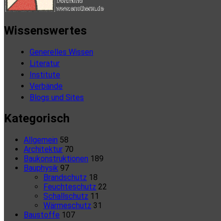
Wissenswertes
Generelles Wissen
Literatur
Institute
Verbände
Blogs und Sites
Kategorisch
Allgemein
58
Architektur
70
Baukonstruktionen
189
Bauphysik
97
Brandschutz
18
Feuchteschutz
22
Schallschutz
11
Wärmeschutz
31
Baustoffe
107