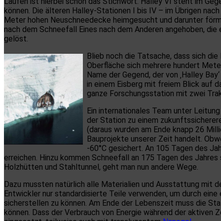
Laufen ist hierbei schon das Stichwort. Halley VI steht im Ge
können. Die älteren Halley-Stationen I bis IV – im Übrigen na
Meter hohen Neuschneedecke heimgesucht und darunter förmlic
nach dem Schneefall Eines nach dem Anderen angehoben, die e
gelöst.
Blieb noch die Tatsache, dass sich die
Oberfläche sich mehrere hundert Meter 
Name der Gegend, der von ‚Halley Bay‘ i
in einem Eisberg mit freiem Blick auf 
ganze Forschungsstation mit zwei Trak
Ein internationales Team unter Leitun
der Station zu einem zukunftssicherer
(daraus wurden am Ende knapp 26 Millio
Bauprojekte unserer Zeit handelt. Obw
-60°C gesichert. An 105 Tagen des Jah
erreichen. Hinzu kommen Schneefall an 175 Tagen des Jahres 
Holzhütten und Stahltunnel, geht man nun andere Wege.
Dazu mussten natürlich alle Materialien und Ausstattung mit d
Entwickler nur standardisierte Teile verwenden, um durch ein
sicherstellen zu können. Am Ende der Lebenszeit muss die S
können. Dass der Verbrauch von Energie während der aktiven Zei