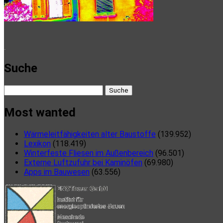
here
Suche
Suche
nach:
Most wanted
Wärmeleitfähigkeiten alter Baustoffe
(139.952)
Lexikon
(118.419)
Winterfeste Fliesen im Außenbereich
(96.501)
Externe Luftzufuhr bei Kaminöfen
(69.980)
Apps im Bauwesen
(63.556)