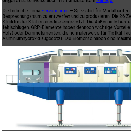
eingesetzt, teilweise auch mit transluzentem
Nanogel
.
Die britische Firma
Servaccomm
– Spezialist für Modulbauten
Besprechungsraum zu entwerfen und zu produzieren. Die 26 Zell
Struktur der Stationsmodule eingesetzt. Die Außenhülle best
fehlschlugen. GRP-Elemente haben dennoch wichtige Vorteil
Holz) oder Dämmelementen, die normalerweise für Tiefkühlrä
Aluminiumhydroxid zugesetzt. Die Elemente haben eine maxima