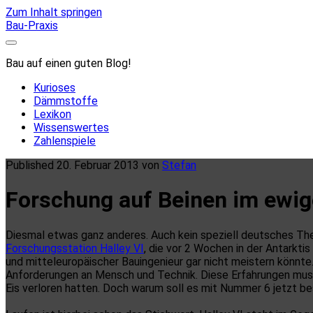
Zum Inhalt springen
Bau-Praxis
Bau auf einen guten Blog!
Kurioses
Dämmstoffe
Lexikon
Wissenswertes
Zahlenspiele
Published 20. Februar 2013 von
Stefan
Forschung auf Beinen im ewig
Diesmal etwas ganz anderes. Auch kein speziell deutsches The
Forschungsstation Halley VI
, die vor 2 Wochen in der Antarkti
und mitteleuropäischer Bauingenieur gar nicht meistern könnte
Anforderungen an Mensch und Technik. Diese Erfahrungen muss
Eis verloren hatten. Doch warum soll es mit Nummer 6 jetzt be