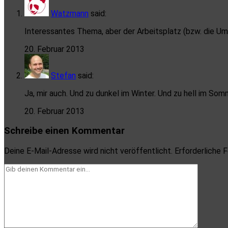
Watzmann
said:
Interessantes Thema, aber der Arbeitsplatz (bzw. die Umg
20. Februar 2013
Stefan
said:
Ja, mir auch. Und zu dunkel im Winter. Und zu hell im Som
20. Februar 2013
Schreibe einen Kommentar
Deine E-Mail-Adresse wird nicht veröffentlicht.
Erforderliche F
Dein
Kommentar