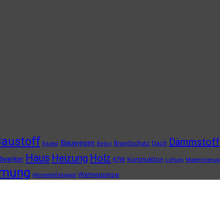
austoff
Dämmstoff
Bauwesen
Brandschutz
Dach
Bauteil
Beton
Haus
Heizung
Holz
dwerker
KfW
Konstruktion
Lüftung
Modernisierun
mung
Wärmepumpe
Wärmeleitfähigkeit