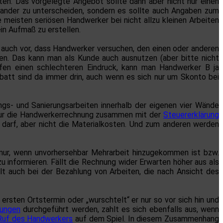
ten. Das vorgelegte Angebot sollte dann aber nicht nur einen
einander zu unterscheiden, sondern es sollte auch Angaben zum
eisten seriösen Handwerker bei nicht allzu kleinen Arbeiten
in Aufmaß zu erstellen.
auch vor, dass Handwerker versuchen, den einen oder anderen
n. Das kann man als Kunde auch ausnutzen (aber bitte nicht
en einen schlechteren Eindruck, kann man Handwerker B ja
att sind da immer drin, auch wenn es sich nur um Skonto bei
gs- und Sanierungsarbeiten innerhalb der eigenen vier Wände
 nur die Handwerkerrechnung zusammen mit der
Steuererklärung
 darf, aber nicht die Materialkosten. Und zum anderen werden
 nur, wenn unvorhersehbar Mehrarbeit hinzugekommen ist bzw.
u informieren. Fällt die Rechnung wider Erwarten höher aus als
lt auch bei der Bezahlung von Arbeiten, die nach Ansicht des
ersten Ortstermin oder „wurschtelt“ er nur so vor sich hin und
ungen
durchgeführt werden, zahlt es sich ebenfalls aus, wenn
Ruf des Handwerkers
auf dem Spiel. In diesem Zusammenhang