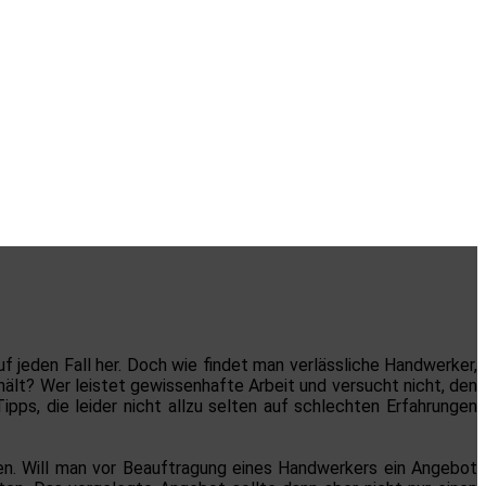
f jeden Fall her. Doch wie findet man verlässliche Handwerker,
ält? Wer leistet gewissenhafte Arbeit und versucht nicht, den
ps, die leider nicht allzu selten auf schlechten Erfahrungen
en. Will man vor Beauftragung eines Handwerkers ein Angebot