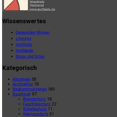
Wissenswertes
Generelles Wissen
Literatur
Institute
Verbände
Blogs und Sites
Kategorisch
Allgemein
58
Architektur
70
Baukonstruktionen
189
Bauphysik
97
Brandschutz
18
Feuchteschutz
22
Schallschutz
11
Wärmeschutz
31