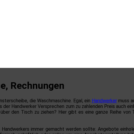
se, Rechnungen
nsterscheibe, die Waschmaschine. Egal, ein
Handwerker
muss au
ass der Handwerker Versprechen zum zu zahlenden Preis auch einh
ber den Tisch zu ziehen? Hier gibt es eine ganze Reihe von Tip
en Handwerkers immer gemacht werden sollte: Angebote einhol