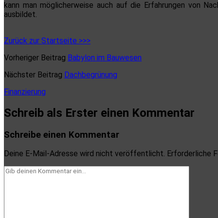
kann man möglicherweise auch auf die Erfahrungen von Nachb
ausbildet.
Zurück zur Startseite >>>
Vorheriger Beitrag
Babylon im Bauwesen
Nächster Beitrag
Dachbegrünung
Finanzierung
Schreib als Erster einen Kommentar
Schreibe einen Kommentar
Deine E-Mail-Adresse wird nicht veröffentlicht.
Erforderliche F
Dein
Kommentar