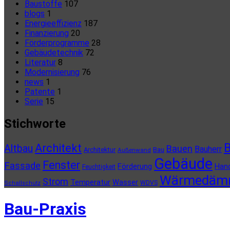
Baustoffe
107
blogs
1
Energieeffizienz
187
Finanzierung
20
Förderprogramme
28
Gebäudetechnik
72
Literatur
8
Modernisierung
76
news
1
Patente
1
Serie
15
Stichworte
B
Architekt
Altbau
Bauen
Bauherr
Architektur
Bau
Außenwand
Gebäude
Fenster
Fassade
Förderung
Han
Feuchtigkeit
Wärmedäm
Strom
Temperatur
Wasser
WDVS
Schallschutz
Bau-Praxis