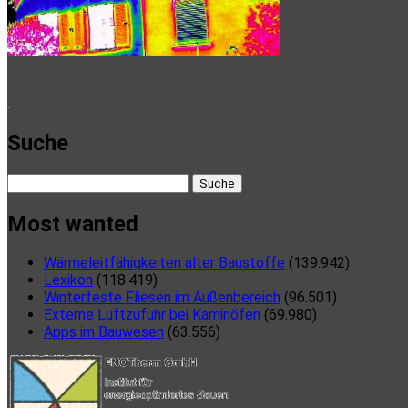
here
Suche
Suche
nach:
Most wanted
Wärmeleitfähigkeiten alter Baustoffe
(139.942)
Lexikon
(118.419)
Winterfeste Fliesen im Außenbereich
(96.501)
Externe Luftzufuhr bei Kaminöfen
(69.980)
Apps im Bauwesen
(63.556)