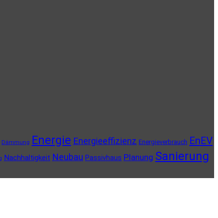
Energie
EnEV
Energieeffizienz
Energieverbrauch
Dämmung
Sanierung
Neubau
Planung
Nachhaltigkeit
Passivhaus
g