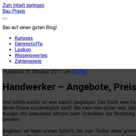
Zum Inhalt springen
Bau-Praxis
Bau auf einen guten Blog!
Kurioses
Dämmstoffe
Lexikon
Wissenswertes
Zahlenspiele
Published 15. Oktober 2011 von
Stefan
Handwerker – Angebote, Prei
Und schon wieder ist was kaputt gegangen. Das Dach, eine Fe
deren Preise erschwinglich sind? Wie kann man sicher sein, d
Kunden mit unlauteren Mitteln beim Schreiben der Rechnung ü
beruhen.
Beginnen wir beim ersten Schritt, der zum Finden eines gut