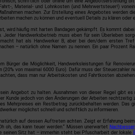
onisch, schriftlich oder online um eine Angebotserstellung bit
se Fahrt-, Material- und Lohnkosten (und Mehrwertsteuer!) von
aßnahmen machen. Zur Erstellung eines Angebotes werden die m
Arbeiten machen zu können und eventuell Details zu klären oder e
st, wird häufig mit harten Bandagen gekämpft. Es kommt dabei 
. Jeder Handwerksbetrieb muss eben für sein Überleben sorge
emacht hat als Handwerker B, aber bei den/dem ersten Treff
achen – natürlich ohne Namen zu nennen. Ein paar Prozent Rab
m Bürger die Möglichkeit, Handwerksleistungen für Renovierun
en (20% von maximal 6000 Euro). Dafür muss der Steuerzahler
u achten, dass man nur Arbeitskosten und Fahrtkosten abziehen
 sein Angebot zu halten. Ausnahmen von dieser Regel gibt es
der Kunde jedoch von den Änderungen der Arbeiten rechtzeitig z
des Mehrpreises ein Restbetrag zurückbehalten werden. Das gi
dwerker möglichst schnell und schriftlich zu informieren.
natürlich auf dessen Auftreten achten. Zeigt er Erfahrung beim 
Oh oh, das kann teuer werden.“ Müssen unerwartet
Nachbesser
e seinen Sitz hat – immerhin steht bei Pfuscharbeit der lokale