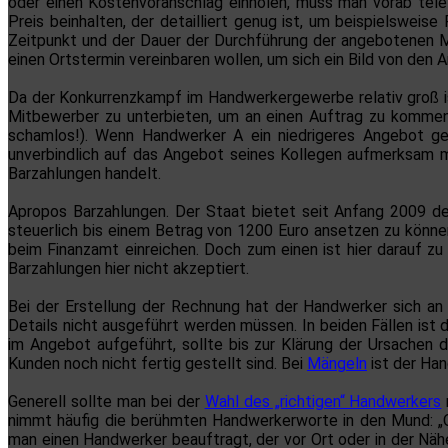
oder einen Kostenvoranschlag einholen, muss man vorab telef
Preis beinhalten, der detailliert genug ist, um beispielswei
Zeitpunkt und der Dauer der Durchführung der angebotenen M
einen Ortstermin vereinbaren wollen, um sich ein Bild von den 
Da der Konkurrenzkampf im Handwerkergewerbe relativ groß i
Mitbewerber zu unterbieten, um an einen Auftrag zu kommen
schamlos!). Wenn Handwerker A ein niedrigeres Angebot g
unverbindlich auf das Angebot seines Kollegen aufmerksam m
Barzahlungen handelt.
Apropos Barzahlungen. Der Staat bietet seit Anfang 2009 de
steuerlich bis einem Betrag von 1200 Euro ansetzen zu könn
beim Finanzamt einreichen. Doch zum einen ist hier darauf z
Barzahlungen hier nicht akzeptiert.
Bei der Erstellung der Rechnung hat der Handwerker sich an
Details nicht ausgeführt werden müssen. In beiden Fällen ist 
im Angebot aufgeführt, sollte bis zur Klärung der Ursachen 
Kunden noch nicht fertig gestellt sind. Bei
Mängeln
ist der Han
Generell sollte man bei der
Wahl des „richtigen“ Handwerkers
nimmt häufig die berühmten Handwerkerworte in den Mund: „
man einen Handwerker beauftragt, der vor Ort oder in der Näh