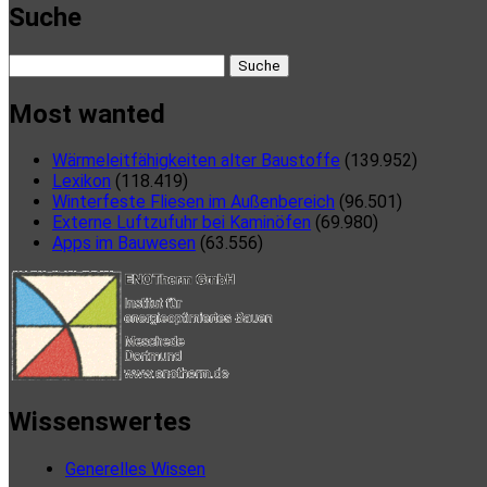
Suche
Suche
nach:
Most wanted
Wärmeleitfähigkeiten alter Baustoffe
(139.952)
Lexikon
(118.419)
Winterfeste Fliesen im Außenbereich
(96.501)
Externe Luftzufuhr bei Kaminöfen
(69.980)
Apps im Bauwesen
(63.556)
Wissenswertes
Generelles Wissen