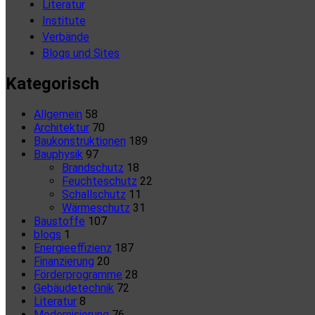
Literatur
Institute
Verbände
Blogs und Sites
Kategorisch
Allgemein
58
Architektur
70
Baukonstruktionen
189
Bauphysik
97
Brandschutz
18
Feuchteschutz
22
Schallschutz
11
Wärmeschutz
31
Baustoffe
107
blogs
1
Energieeffizienz
187
Finanzierung
20
Förderprogramme
28
Gebäudetechnik
72
Literatur
8
Modernisierung
76