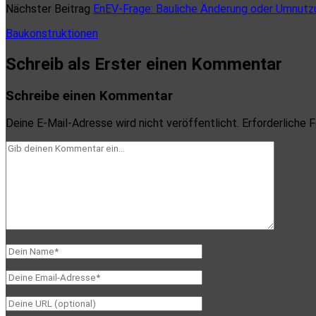
Nächster Beitrag
EnEV-Frage: Bauliche Änderung oder Umnutz
Baukonstruktionen
Schreib als Erster einen Kommentar
Schreibe einen Kommentar
Deine E-Mail-Adresse wird nicht veröffentlicht.
Erforderliche F
Dein
Kommentar
Dein
Name
Deine
Email-
Deine
Adresse
Website