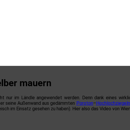
elber mauern
cht nur im Ländle angewendet werden. Denn dank eines wirkli
rker seine Außenwand aus gedämmten
Poroton
–
Hochlochziegeln
leisch im Einsatz gesehen zu haben). Hier also das Video von Wie