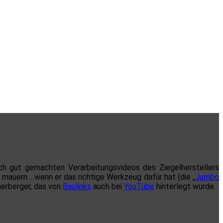
ch gut gemachten Verarbeitungsvideos des Ziegelherstellers
mauern… wenn er das richtige Werkzeug dafür hat (die „
Jumbo
nerberger, das von
Baulinks
auch bei
YouTube
hinterlegt wurde.