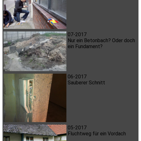
07-2017
Nur ein Betonbach? Oder doch
ein Fundament?
06-2017
Sauberer Schnitt
05-2017
Fluchtweg für ein Vordach