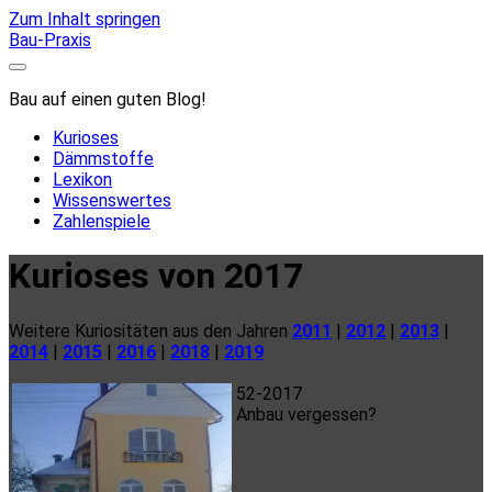
Zum Inhalt springen
Bau-Praxis
Bau auf einen guten Blog!
Kurioses
Dämmstoffe
Lexikon
Wissenswertes
Zahlenspiele
Kurioses von 2017
Weitere Kuriositäten aus den Jahren
2011
|
2012
|
2013
|
2014
|
2015
|
2016
|
2018
|
2019
52-2017
Anbau vergessen?