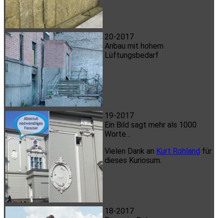
20-2017
Anbau mit hohem
Lüftungsbedarf
19-2017
Ein Bild sagt mehr als 1000
Worte…
Vielen Dank an
Kurt Rohland
für
dieses Kuriosum.
18-2017