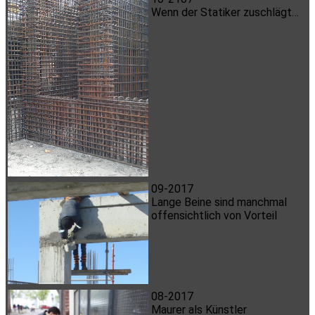
Wenn der Statiker zuschlägt…
09-2017
Lange Beine sind manchmal
offensichtlich von Vorteil
08-2017
Maurer als Künstler