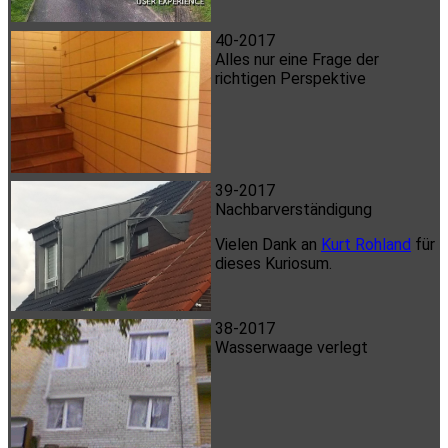
40-2017
Alles nur eine Frage der
richtigen Perspektive
39-2017
Nachbarverständigung
Vielen Dank an
Kurt Rohland
für
dieses Kuriosum.
38-2017
Wasserwaage verlegt