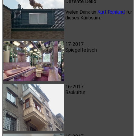
Dezente Deko
Vielen Dank an
Kurt Rohland
für
dieses Kuriosum.
17-2017
Spiegelfetisch
16-2017
Baukultur