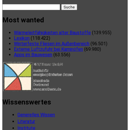
Suche
nach:
Most wanted
Wärmeleitfähigkeiten alter Baustoffe
(139.955)
Lexikon
(118.422)
Winterfeste Fliesen im Außenbereich
(96.501)
Externe Luftzufuhr bei Kaminöfen
(69.980)
Apps im Bauwesen
(63.556)
Wissenswertes
Generelles Wissen
Literatur
Institute