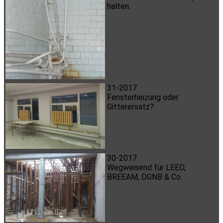
halten.
31-2017
Fensterheizung oder
Gitterersatz?
30-2017
Wegweisend für LEED,
BREEAM, DGNB & Co.