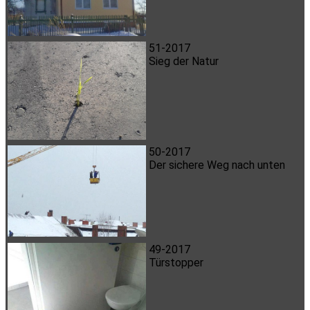
51-2017
Sieg der Natur
50-2017
Der sichere Weg nach unten
49-2017
Türstopper