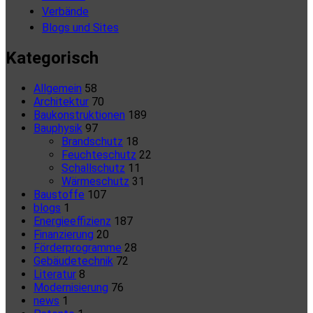
Verbände
Blogs und Sites
Kategorisch
Allgemein
58
Architektur
70
Baukonstruktionen
189
Bauphysik
97
Brandschutz
18
Feuchteschutz
22
Schallschutz
11
Wärmeschutz
31
Baustoffe
107
blogs
1
Energieeffizienz
187
Finanzierung
20
Förderprogramme
28
Gebäudetechnik
72
Literatur
8
Modernisierung
76
news
1