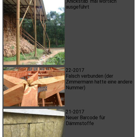
‚Knickstab‘ mal wörtlich
ausgeführt
22-2017
Falsch verbunden (der
Zimmermann hatte eine andere
Nummer)
21-2017
Neuer Barcode für
Dämmstoffe