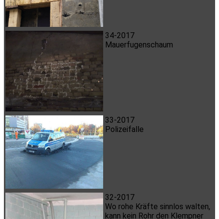
34-2017
Mauerfugenschaum
33-2017
Polizeifalle
32-2017
Wo rohe Kräfte sinnlos walten,
kann kein Rohr den Klempner