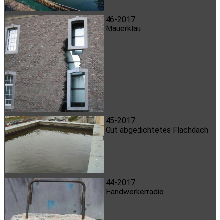
46-2017
Mauerklau
45-2017
Gut abgedichtetes Flachdach
44-2017
Handwerkerradio