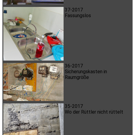
37-2017
Fassungslos
36-2017
Sicherungskasten in
Raumgröße
35-2017
Wo der Rüttler nicht rüttelt