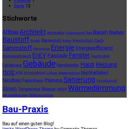
Patente
1
Serie
15
Stichworte
Architekt
Altbau
Bauen
Bauherr
Architektur
Bau
Außenwand
Baustoff
Bauwesen
Brandschutz
Dach
Bauteil
Beton
Energie
Dämmstoff
Energieeffizienz
Dämmung
Fenster
EnEV
Fassade
Energieverbrauch
Feuchtigkeit
Gebäude
Haus
Heizung
Förderung
Handwerker
Holz
Nachhaltigkeit
KfW
Konstruktion
Lüftung
Modernisierung
Sanierung
Neubau
Planung
Passivhaus
Schallschutz
Wärmedämmung
Strom
Temperatur
Wasser
WDVS
Wärmepumpe
Wärmeleitfähigkeit
Bau-Praxis
Bau auf einen guten Blog!