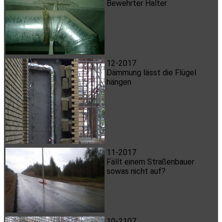
Bewehrter Halter
12-2017
Dämmung lässt die Flügel
hängen
11-2017
Fällt einem Straßenbauer
sowas nicht auf?
10-2107