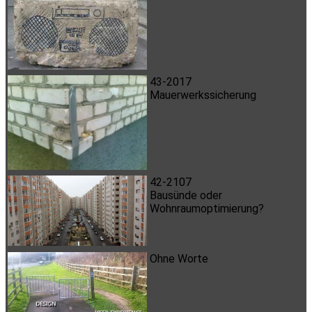
43-2017
Mauerwerkssicherung
42-2107
Bausünde oder
Wohnraumoptimierung?
Ohne Worte