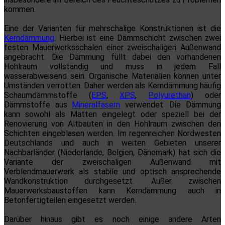
kommen.
Eine der Varianten für mehrschalige Konstruktionen ist die
Kerndämmung
. Hierbei ist eine Dämmschicht zwischen zwei
festen Mauerwerksschalen einer zweischaligen Außenwand
angebracht. Die Dämmung füllt dabei den vorhandenen
Hohlraum vollständig und muss in jedem Fall
wasserabweisend sein. Organische Materialien können unter
Umständen verrotten. Daher werden als Kerndämmung häufig
Schaumdämmstoffe (
EPS
,
XPS
,
Polyurethan
) oder
Dämmstoffe aus
Mineralfasern
verwendet. Die Dämmung
kann sowohl als Matten eingelegt oder speziell bei der
Renovierung von Altbauten in den Hohlraum zwischen den
Schichten eingeblasen werden. Im regenreichen Nordwesten
Deutschlands und auch in weiten Gebieten unserer
Nachbarländer (Niederlande, Belgien, Dänemark) hat sich die
Variante der zweischaligen Außenwand mit
Verblendmauerwerk als stabile und optisch ansprechende
Wandkonstruktion durchgesetzt. Außer zwischen
Mauerwerksbaustoffen kann Kerndämmung auch in
Betonfertigteilen eingesetzt werden.
Darüber hinaus gibt es noch einige andere Arten