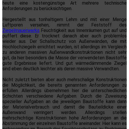
heute eine kostengünstige Art mehrere technische
Anforderungen zu berücksichtigen.
Hergestellt aus tonhaltigem Lehm und mit einer Menge
Luftporen versehen, nimmt der Feststoff des
Ziegelmauerwerks
Feuchtigkeit aus Innenräumen gut auf und
puffert diese. Er trocknet danach aber auch problemlos
wieder aus. Der Schallschutz von Außenwänden, die mit
Hochlochziegeln errichtet wurden, ist allerdings im Vergleich
zu anderen massiven Außenwandkonstruktionen nicht sehr
gut, da hier besonders die Masse der verwendeten Baustoffe
gute Ergebnisse liefert. Und gut wärmedämmende Ziegel
sind eben deutlich leichter als deren massive Verwandten.
Nicht zuletzt bieten aber auch mehrschalige Konstruktionen
die Möglichkeit, die bereits genannten Anforderungen zu
erfüllen. Allerdings übernehmen hier die unterschiedlichen
Schichten verschiedene Aufgaben. Durch die Zuweisung
spezieller Aufgaben an die jeweiligen Baustoffe kann dann
der Materialverbrauch und damit die Bauteildicke einer
Außenwand verringert werden. Allerdings stellen
mehrschichtige Konstruktionen hohe Anforderungen an die
Abstimmung der einzelnen Baustoffe aneinander. Hier kann es
insbesondere im Bereich des Feuchteschutzes zu Problemen