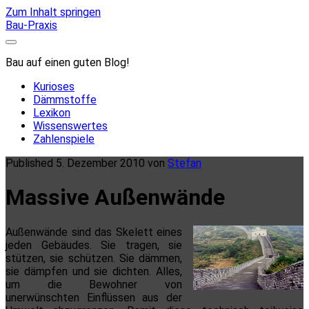
Zum Inhalt springen
Bau-Praxis
Bau auf einen guten Blog!
Kurioses
Dämmstoffe
Lexikon
Wissenswertes
Zahlenspiele
Published 5. Dezember 2010 von
Stefan
Massive Außenwände
Außenwände sind das Skelett eines
jeden Gebäudes. Sie tragen, sie
stützen, sie schützen. Sie dämmen,
sie dämpfen und sie dichten. Alles,
um die Bewohner von
unerwünschten Einflüssen aus der