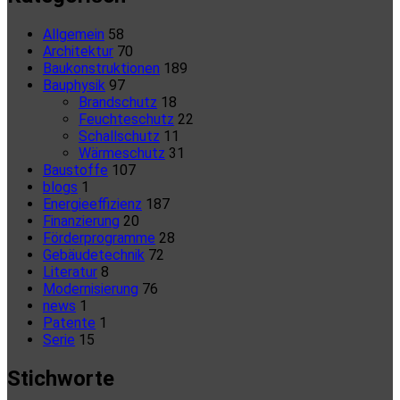
Allgemein
58
Architektur
70
Baukonstruktionen
189
Bauphysik
97
Brandschutz
18
Feuchteschutz
22
Schallschutz
11
Wärmeschutz
31
Baustoffe
107
blogs
1
Energieeffizienz
187
Finanzierung
20
Förderprogramme
28
Gebäudetechnik
72
Literatur
8
Modernisierung
76
news
1
Patente
1
Serie
15
Stichworte