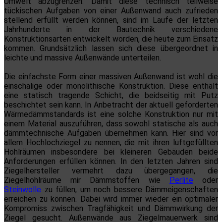
Umwelt abzugrenzen. Damit diese technisch teilweise
tückischen Aufgaben von einer Außenwand auch zufrieden
stellend erfüllt werden können, sind im Laufe der letzten
Jahrhunderte in der Bautechnik verschiedene
Konstruktionsarten entwickelt worden, die heute zum Einsatz
kommen. Grundsätzlich lassen sich diese übergeordnet in
leichte und massive Außenwände unterteilen.
Die einfachste Form einer massiven Außenwand ist wohl die
einschalige oder monolithische Konstruktion. Diese enthält
eine statisch tragende Schicht, die beidseitig mit Putz
beschichtet sein kann. In Anbetracht der aktuell geforderten
Wärmedämmstandards ist eine solche Konstruktion nur mit
einem Material auszuführen, dass sowohl statische als auch
dämmtechnische Aufgaben übernehmen kann. Hier sind vor
allem Hochlochziegel zu nennen, die mit ihren luftgefüllten
Hohlräumen insbesondere bei kleineren Gebäuden beide
Anforderungen erfüllen können. In den letzten Jahren sind
Ziegelhersteller vermehrt dazu übergegangen, die
Ziegelhohlräume mir Dämmstoffen wie
Perlite
oder
Steinwolle
zu füllen, um noch bessere Dämmeigenschaften
erreichen zu können. Dabei wird immer wieder ein optimaler
Kompromiss zwischen Tragfähigkeit und Dämmwirkung der
Ziegel gesucht. Außenwände aus Ziegelmauerwerk sind