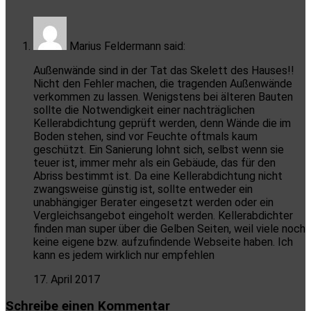
Marius Feldermann
said:
Außenwände sind in der Tat das Skelett des Hauses!!
Nicht den Fehler machen, die tragenden Außenwände
verkommen zu lassen. Wenigstens bei älteren Bauten
sollte die Notwendigkeit einer nachträglichen
Kellerabdichtung geprüft werden, denn Wände die im
Boden stehen, sind vor Feuchte oftmals kaum
geschützt. Ein Sanierung lohnt sich, selbst wenn sie
teuer ist, immer mehr als ein Gebäude, das für den
Abriss bestimmt ist. Da eine Kellerabdichtung nicht
zwangsweise günstig ist, sollte entweder ein
unabhängiger Berater eingesetzt werden oder ein
Vergleichsangebot eingeholt werden. Kellerabdichter
finden man super über die Gelben Seiten, weil viele noch
keine eigene bzw. aufzufindende Webseite haben. Ich
kann es jedem wirklich nur empfehlen
17. April 2017
Schreibe einen Kommentar