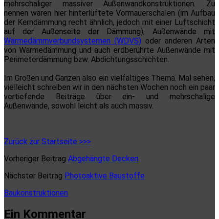
mehrschaliger massiver Außenwandkonstruktionen. Zu
nennen wären hier hinterlüftete Vormauerschalen (im Aufbau
der Kerndämmung recht ähnlich, jedoch mit einer Luftschicht
auf der Außenseite der Dämmung), Außenwände mit
Wärmedämmverbundsystemen (WDVS)
oder anderen Arten
von Wärmedämmung und auch erdberührte Außenwände mit
Perimeterdämmung bzw. Abdichtungsschichten.
Im Großen und Ganzen also ein vielfältiges Thema. Mal sehen,
vielleicht schreiben wir in den nächsten Wochen noch ein paar
vertiefende Beiträge über ein- und mehrschalige
Außenwände, sowohl leicht als auch massiv.
Zurück zur Startseite >>>
Vorheriger Beitrag
Abgehängte Decken
Nächster Beitrag
Photoaktive Baustoffe
Baukonstruktionen
Ein Kommentar