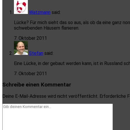
Watzmann
said:
Lücke? Für mich sieht das so aus, als ob da eine ganz no
schwebenden Häusern flanieren.
7. Oktober 2011
Stefan
said:
Eine Lücke, in der gebaut werden kann, ist in Russland sch
7. Oktober 2011
Schreibe einen Kommentar
Deine E-Mail-Adresse wird nicht veröffentlicht.
Erforderliche F
Dein
Kommentar