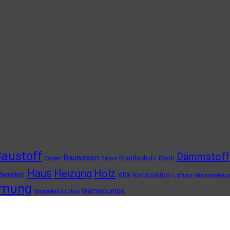
austoff
Dämmstoff
Bauwesen
Brandschutz
Dach
Bauteil
Beton
Haus
Heizung
Holz
dwerker
KfW
Konstruktion
Lüftung
Modernisierun
mung
Wärmepumpe
Wärmeleitfähigkeit