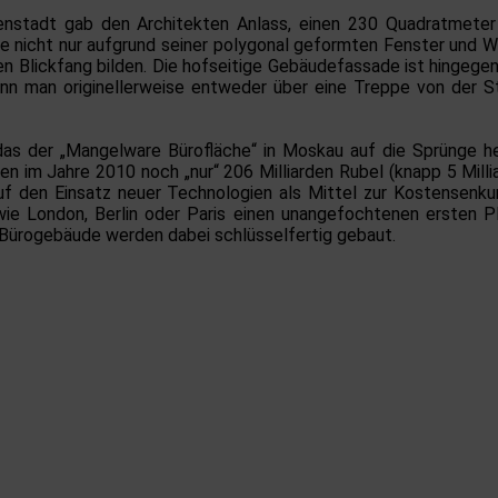
nstadt gab den Architekten Anlass, einen 230 Quadratmeter 
te nicht nur aufgrund seiner polygonal geformten Fenster und 
 Blickfang bilden. Die hofseitige Gebäudefassade ist hingegen 
nn man originellerweise entweder über eine Treppe von der
das der „Mangelware Bürofläche“ in Moskau auf die Sprünge helf
im Jahre 2010 noch „nur“ 206 Milliarden Rubel (knapp 5 Milliar
auf den Einsatz neuer Technologien als Mittel zur Kostensenku
e London, Berlin oder Paris einen unangefochtenen ersten Pl
e Bürogebäude werden dabei schlüsselfertig gebaut.