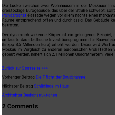
Die Lücke zwischen zwei Wohnhäusern in der Moskauer Inne
dreistöckige Bürogebäude, das über der Straße schwebt, soll
Polycarbonat
-Fassade wegen vor allem nachts einen markanten
Räume entsprechend offen und durchlässig. Das Gebäude ka
betreten.
Der dynamisch wirkende Körper ist ein gelungenes Beispiel, 
umfasste das städtische Investitionsprogramm für Bauvorhaben 
(knapp 8,5 Milliarden Euro) erhöht werden. Dabei wird Wert 
Moskau im Vergleich zu anderen europäischen Großstädten wi
gebaut werden, nähert sich 2,1 Millionen Quadratmetern. Viel
Zurück zur Startseite >>>
Vorheriger Beitrag
Die Pflicht der Bauabnahme
Nächster Beitrag
Schädlinge im Haus
Architektur
Baukonstruktionen
2 Comments