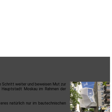
n Schritt weiter und beweisen Mut zur
en Hauptstadt Moskau im Rahmen der
zteres natürlich nur im bautechnischen