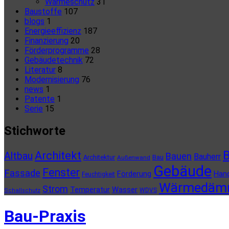
Wärmeschutz
31
Baustoffe
107
blogs
1
Energieeffizienz
187
Finanzierung
20
Förderprogramme
28
Gebäudetechnik
72
Literatur
8
Modernisierung
76
news
1
Patente
1
Serie
15
Stichworte
B
Architekt
Altbau
Bauen
Bauherr
Architektur
Bau
Außenwand
Gebäude
Fenster
Fassade
Förderung
Han
Feuchtigkeit
Wärmedäm
Strom
Temperatur
Wasser
WDVS
Schallschutz
Bau-Praxis