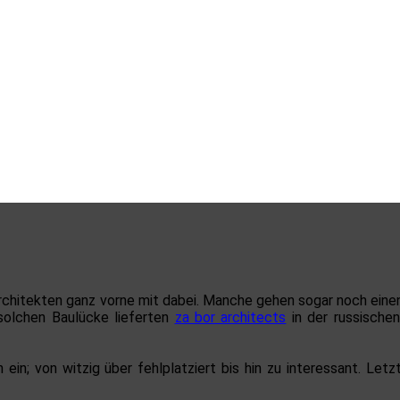
rchitekten ganz vorne mit dabei. Manche gehen sogar noch eine
 solchen Baulücke lieferten
za bor architects
in der russisch
 ein; von witzig über fehlplatziert bis hin zu interessant. Let