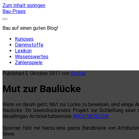
Zum Inhalt springen
Bau-Praxis
Bau auf einen guten Blog!
Kurioses
Dämmstoffe
Lexikon
Wissenswertes
Zahlenspiele
Published 5. Oktober 2011 von
Stefan
Mut zur Baulücke
Wenn es darum geht, Mut zur Lücke zu beweisen, sind einige A
Baulücke. Ein beeindruckendes Projekt zur Schließung einer
diesjährigen Architekturbiennale
ARCH MOSCOW
.
Spontan fällt mir hierzu eine ganze Bandbreite von Attributen
Sinne.