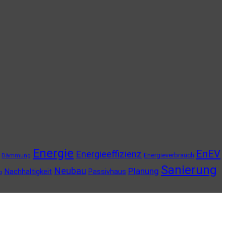
Energie
EnEV
Energieeffizienz
Energieverbrauch
Dämmung
Sanierung
Neubau
Planung
Nachhaltigkeit
Passivhaus
g