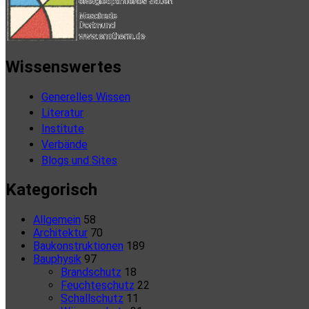
Wissenswertes
Generelles Wissen
Literatur
Institute
Verbände
Blogs und Sites
Kategorisch
Allgemein
58
Architektur
70
Baukonstruktionen
189
Bauphysik
97
Brandschutz
18
Feuchteschutz
22
Schallschutz
11