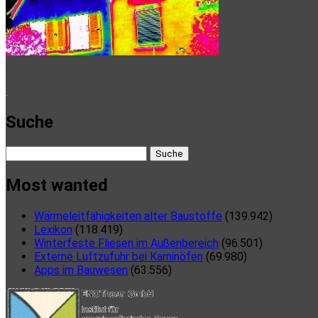
here
Suche
Suche
nach:
Most wanted
Wärmeleitfähigkeiten alter Baustoffe
(139.942)
Lexikon
(118.419)
Winterfeste Fliesen im Außenbereich
(96.501)
Externe Luftzufuhr bei Kaminöfen
(69.980)
Apps im Bauwesen
(63.556)