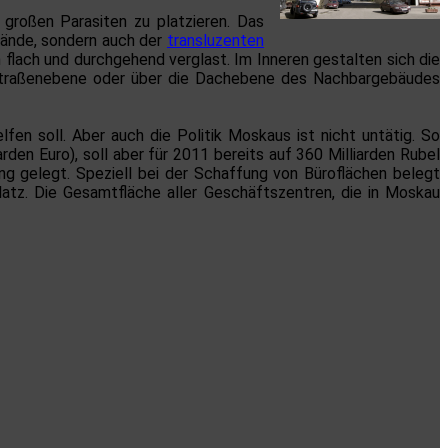
großen Parasiten zu platzieren. Das
Wände, sondern auch der
transluzenten
flach und durchgehend verglast. Im Inneren gestalten sich die
 Straßenebene oder über die Dachebene des Nachbargebäudes
en soll. Aber auch die Politik Moskaus ist nicht untätig. So
den Euro), soll aber für 2011 bereits auf 360 Milliarden Rubel
ng gelegt. Speziell bei der Schaffung von Büroflächen belegt
atz. Die Gesamtfläche aller Geschäftszentren, die in Moskau