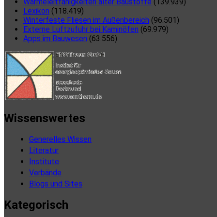
Wärmeleitfähigkeiten alter Baustoffe
(139.939)
Lexikon
(118.419)
Winterfeste Fliesen im Außenbereich
(96.501)
Externe Luftzufuhr bei Kaminöfen
(69.979)
Apps im Bauwesen
(63.556)
Wissenswertes
Generelles Wissen
Literatur
Institute
Verbände
Blogs und Sites
Kategorisch