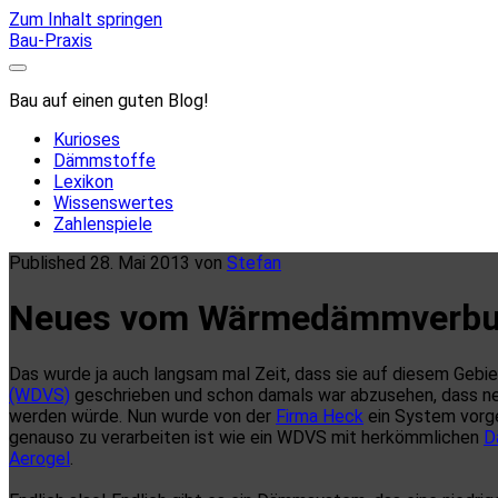
Zum Inhalt springen
Bau-Praxis
Bau auf einen guten Blog!
Kurioses
Dämmstoffe
Lexikon
Wissenswertes
Zahlenspiele
Published 28. Mai 2013 von
Stefan
Neues vom Wärmedämmverbu
Das wurde ja auch langsam mal Zeit, dass sie auf diesem Gebie
(WDVS)
geschrieben und schon damals war abzusehen, dass 
werden würde. Nun wurde von der
Firma Heck
ein System vorge
genauso zu verarbeiten ist wie ein WDVS mit herkömmlichen
D
Aerogel
.