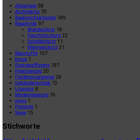
Allgemein
58
Architektur
70
Baukonstruktionen
189
Bauphysik
97
Brandschutz
18
Feuchteschutz
22
Schallschutz
11
Wärmeschutz
31
Baustoffe
107
blogs
1
Energieeffizienz
187
Finanzierung
20
Förderprogramme
28
Gebäudetechnik
72
Literatur
8
Modernisierung
76
news
1
Patente
1
Serie
15
Stichworte