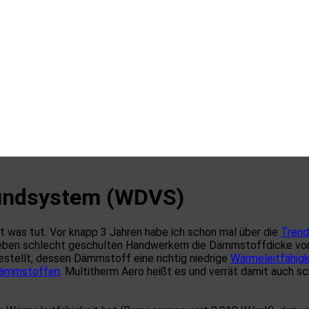
ndsystem (WDVS)
t was tut. Vor knapp 3 Jahren habe ich schon mal über die
Tren
neben schlecht geschulten Handwerkern die Dämmstoffdicke vo
stellt, dessen Dämmstoff eine richtig niedrige
Wärmeleitfähigk
ämmstoffen
. Multitherm Aero heißt es und verrät damit auch sc