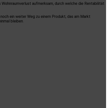
des Wohnraumverlust aufmerksam, durch welche die Rentabilität
h noch ein weiter Weg zu einem Produkt, das am Markt
inmal bleiben.