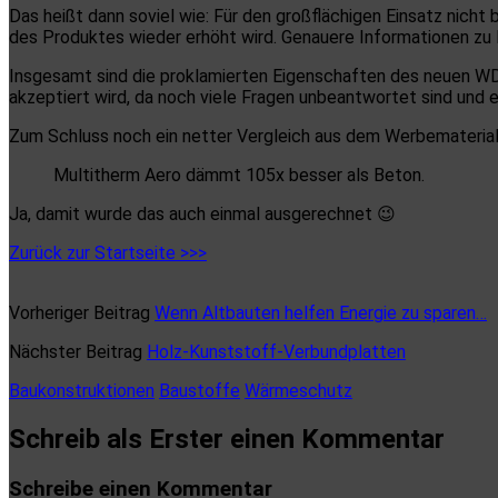
Das heißt dann soviel wie: Für den großflächigen Einsatz nich
des Produktes wieder erhöht wird. Genauere Informationen zu P
Insgesamt sind die proklamierten Eigenschaften des neuen WD
akzeptiert wird, da noch viele Fragen unbeantwortet sind und 
Zum Schluss noch ein netter Vergleich aus dem Werbematerial
Multitherm Aero dämmt 105x besser als Beton.
Ja, damit wurde das auch einmal ausgerechnet 😉
Zurück zur Startseite >>>
Vorheriger Beitrag
Wenn Altbauten helfen Energie zu sparen…
Nächster Beitrag
Holz-Kunststoff-Verbundplatten
Baukonstruktionen
Baustoffe
Wärmeschutz
Schreib als Erster einen Kommentar
Schreibe einen Kommentar