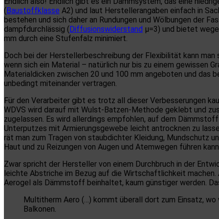
Endlich also! Endlich gibt es ein Dämmsystem, das eine nied
(
Baustoffklasse
A2) und laut Herstellerangaben einfach in Sach
bestehen und sich daher an Rundungen und Wölbungen der Fas
dampfdurchlässig (
Diffusionswiderstand
μ=3) und bietet wege
mm durch eine Stufenfalz minimiert.
Doch bei der Herstellerbeschreibung der Flexibilität kann man
wenn sich ein Material – natürlich nur bis zu einem gewissen 
Materialdicken zwischen 20 und 100 mm angeboten und das be
unbedingt miteinander vertragen.
Für den Verarbeiter gibt es trotz all dieser Verbesserungen k
WDVS wird darauf mit Wulst-Batzen-Methode geklebt und zusät
zugelassen. Es wird allerdings empfohlen, auf dem Dämmstoff 
Unterputzes mit Armierungsgewebe leicht antrocknen zu lassen
rät man zum Tragen von staubdichter Kleidung, Mundschutz un
Haut und zu Reizungen von Augen und Atemwegen führen kann
Zwar spricht der Hersteller von einem Durchbruch in der Entw
leichte Abstriche im Bezug auf die Wirtschaftlichkeit machen
Aerogel als Dämmstoff beinhaltet, kaum günstiger werden. Das
Multitherm Aero (…) kommt überall dort zum Einsatz, wo
Balkonen.