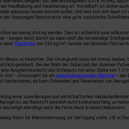
rige Wärmeleitfähigkeit hat (Bemessungswert 0,018 W/mK), dazu
en Handhabung und Verarbeitung ist. Vorteilhaft ist sicher auch
sade anpassen lassen können sollen. Und last-but-not-least i
n der feinporigen Nanostruktur eine gute zusätzliche Schall
 schon ein wenig stutzig werden. Dies ist sicherlich eine will
Grad – biegen lässt, bietet es dann noch die notwendige Steifig
i einer
Rohdichte
von 230 kg/m³. Gerade bei dickeren Platten kann
aum Neues zu beachten. Der Untergrund muss wie immer sauber, tr
zlich gedübelt. Bei der Wahl der Dübel und der diversen Putz
eine Ausgleichsschicht aus Unterputz mit einer Dicke von 1-2 
. Und – interessant für ein
wasserabweisendes Material
– der 
d Handschuhen, da beim Schneiden und Verarbeiten von Aerogel
.
icklung einer zuverlässigen und wirtschaftlichen Gebäudedämmu
. Aerogel ist als Rohstoff preislich nicht konkurrenzfähig zu h
 bestätigt allerdings auch die Firma Heck in einem Nebensatz:
 wenig Raum für Wärmedämmung zur Verfügung steht, z.B. in Flu