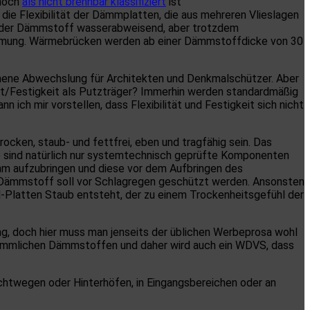
 noch
als nicht brennbar klassifiziert
ist
 die Flexibilität der Dämmplatten, die aus mehreren Vlieslagen
st der Dämmstoff wasserabweisend, aber trotzdem
dämmung. Wärmebrücken werden ab einer Dämmstoffdicke von 30
kommene Abwechslung für Architekten und Denkmalschützer. Aber
keit/Festigkeit als Putzträger? Immerhin werden standardmäßig
 ich mir vorstellen, dass Flexibilität und Festigkeit sich nicht
ocken, staub- und fettfrei, eben und tragfähig sein. Das
e sind natürlich nur systemtechnisch geprüfte Komponenten
mm aufzubringen und diese vor dem Aufbringen des
Dämmstoff soll vor Schlagregen geschützt werden. Ansonsten
-Platten Staub entsteht, der zu einem Trockenheitsgefühl der
ng, doch hier muss man jenseits der üblichen Werbeprosa wohl
erkömmlichen Dämmstoffen und daher wird auch ein WDVS, dass
chtwegen oder Hinterhöfen, in Eingangsbereichen oder an