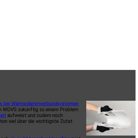
ds bei Wärmedämmverbundsystemen
n WDVS zukünftig zu einem Problem
eit
aufweist und zudem noch
hon viel über die wichtigste Zutat: