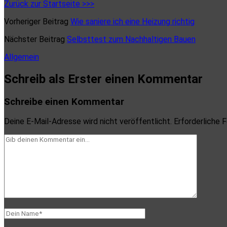
Zurück zur Startseite >>>
Vorheriger Beitrag
Wie saniere ich eine Heizung richtig
Nächster Beitrag
Selbsttest zum Nachhaltigen Bauen
Allgemein
Schreib als Erster einen Kommentar
Schreibe einen Kommentar
Deine E-Mail-Adresse wird nicht veröffentlicht.
Erforderliche F
Dein
Kommentar
Dein
Name