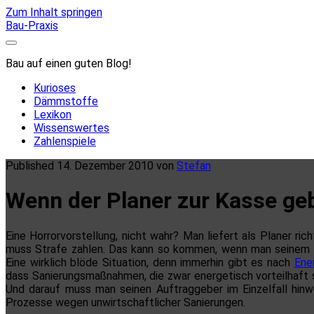
Zum Inhalt springen
Bau-Praxis
Bau auf einen guten Blog!
Kurioses
Dämmstoffe
Lexikon
Wissenswertes
Zahlenspiele
Published 14. Dezember 2010 von
Stefan
Wenn der Planer zur Kasse ge
Eine Horrorvorstellung, nicht wahr? Man liefert als Planer r
muss Strafe zahlen. Das kann so kommen, wenn man seinem A
Eine wirklich blöde Situation, denn immerhin gibt es nach
Ene
dass Sanierungsmaßnahmen, die zwar energetisch vorteilhaft s
Und darauf muss man seinen Auftraggeber im Einzelfall hin
Prozesse wegen unwirtschaftlicher Sanierungen.