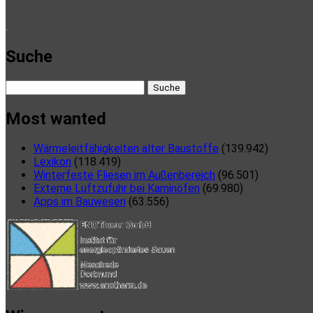
here
Suche
Suche
nach:
Most wanted
Wärmeleitfähigkeiten alter Baustoffe
(139.942)
Lexikon
(118.419)
Winterfeste Fliesen im Außenbereich
(96.501)
Externe Luftzufuhr bei Kaminöfen
(69.980)
Apps im Bauwesen
(63.556)