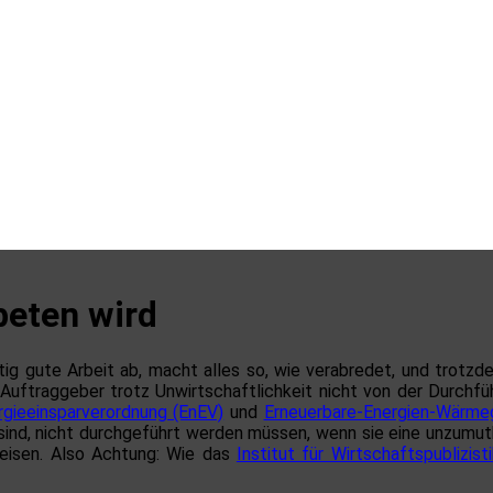
beten wird
ichtig gute Arbeit ab, macht alles so, wie verabredet, und trot
uftraggeber trotz Unwirtschaftlichkeit nicht von der Durchf
rgieeinsparverordnung (EnEV)
und
Erneuerbare-Energien-Wärm
ind, nicht durchgeführt werden müssen, wenn sie eine unzumutb
weisen. Also Achtung: Wie das
Institut für Wirtschaftspublizist