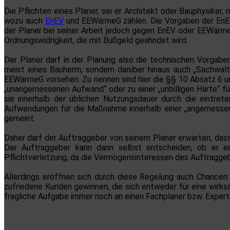
Die Pflichten eines Planer, sei er Architekt oder Bauphysiker
wozu auch
EnEV
und EEWärmeG zählen. Die Vorgaben der EnEV 
der Planer bei seiner Arbeit jedoch gegen EnEV oder EEWärme
Ordnungswidrigkeit, die mit Bußgeld geahndet wird.
Der Planer darf in der Planung also die technischen Vorgabe
meist eines Bauherrn, sondern darüber hinaus auch „Sachwalt
EEWärmeG vorsehen. Zu nennen sind hier die §§ 10 Absatz 6 u
„unangemessenen Aufwand“ oder zu einer „unbilligen Härte“ f
sie innerhalb der üblichen Nutzungsdauer durch die eintr
Aufwendungen für die Maßnahme innerhalb einer „angemessene
gemeint.
Daher darf der Auftraggeber von seinem Planer erwarten, dass 
Der Auftraggeber kann dann selbst entscheiden, ob er ei
Pflichtverletzung, da die Vermögensinteressen des Auftraggeb
Allerdings eröffnen sich durch diese Regelung auch Chancen
zufriedene Kunden gewinnen, die sich entweder für eine wirk
fragliche Aufgabe immer noch an einen Fachplaner bzw. Exper