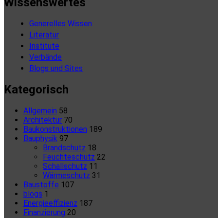
Wissenswertes
Generelles Wissen
Literatur
Institute
Verbände
Blogs und Sites
Kategorisch
Allgemein
58
Architektur
70
Baukonstruktionen
189
Bauphysik
97
Brandschutz
18
Feuchteschutz
22
Schallschutz
11
Wärmeschutz
31
Baustoffe
107
blogs
1
Energieeffizienz
187
Finanzierung
20