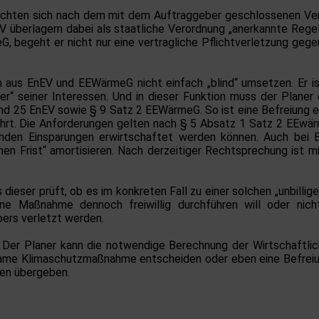
, richten sich nach dem mit dem Auftraggeber geschlossenen Ver
überlagern dabei als staatliche Verordnung „anerkannte Rege
G, begeht er nicht nur eine vertragliche Pflichtverletzung geg
n aus EnEV und EEWärmeG nicht einfach „blind“ umsetzen. Er ist
er“ seiner Interessen. Und in dieser Funktion muss der Plane
nd 25 EnEV sowie § 9 Satz 2 EEWärmeG. So ist eine Befreiung eb
ührt. Die Anforderungen gelten nach § 5 Absatz 1 Satz 2 EEwärm
etenden Einsparungen erwirtschaftet werden können. Auch bei
n Frist“ amortisieren. Nach derzeitiger Rechtsprechung ist mi
dieser prüft, ob es im konkreten Fall zu einer solchen „unbill
ne Maßnahme dennoch freiwillig durchführen will oder nich
ers verletzt werden.
: Der Planer kann die notwendige Berechnung der Wirtschaftli
same Klimaschutzmaßnahme entscheiden oder eben eine Befreiung 
ten übergeben.