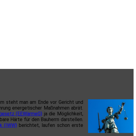
zdem steht man am Ende vor Gericht und
ührung energetischer Maßnahmen abrät.
egesetz (EEWärmeG)
ja die Möglichkeit,
are Härte für den Bauherrn darstellen.
ik (IWW)
berichtet, laufen schon erste