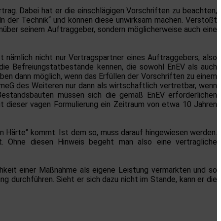
trag. Dabei hat er die einschlägigen Vorschriften zu beachten,
ln der Technik“ und können diese unwirksam machen. Verstößt
enüber seinem Auftraggeber, sondern möglicherweise auch eine
 nämlich nicht nur Vertragspartner eines Auftraggebers, also
r die Befreiungstatbestände kennen, die sowohl EnEV als auch
en dann möglich, wenn das Erfüllen der Vorschriften zu einem
eG des Weiteren nur dann als wirtschaftlich vertretbar, wenn
 Bestandsbauten müssen sich die gemäß EnEV erforderlichen
t dieser vagen Formulierung ein Zeitraum von etwa 10 Jahren
igen Härte“ kommt. Ist dem so, muss darauf hingewiesen werden.
t. Ohne diesen Hinweis begeht man also eine vertragliche
chkeit einer Maßnahme als eigene Leistung vermarkten und so
durchführen. Sieht er sich dazu nicht im Stande, kann er die