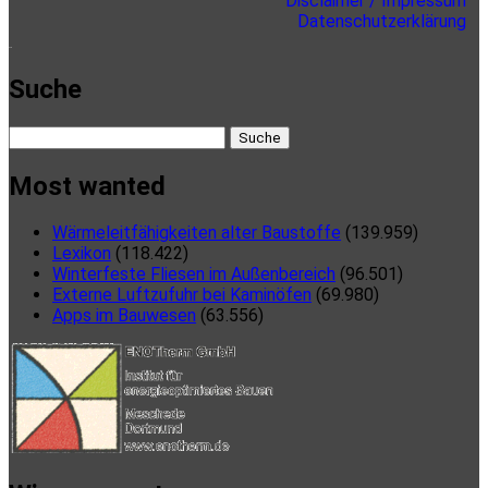
Disclaimer / Impressum
Datenschutzerklärung
here
Suche
Suche
nach:
Most wanted
Wärmeleitfähigkeiten alter Baustoffe
(139.959)
Lexikon
(118.422)
Winterfeste Fliesen im Außenbereich
(96.501)
Externe Luftzufuhr bei Kaminöfen
(69.980)
Apps im Bauwesen
(63.556)