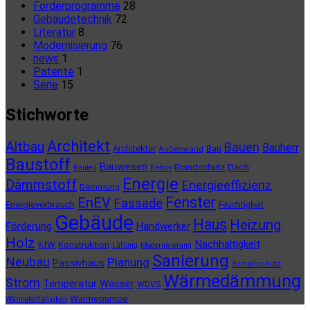
Förderprogramme
28
Gebäudetechnik
72
Literatur
8
Modernisierung
76
news
1
Patente
1
Serie
15
Stichworte
Architekt
Altbau
Bauen
Bauherr
Architektur
Bau
Außenwand
Baustoff
Bauwesen
Brandschutz
Dach
Bauteil
Beton
Energie
Dämmstoff
Energieeffizienz
Dämmung
Fenster
EnEV
Fassade
Energieverbrauch
Feuchtigkeit
Gebäude
Haus
Heizung
Förderung
Handwerker
Holz
Nachhaltigkeit
KfW
Konstruktion
Lüftung
Modernisierung
Sanierung
Neubau
Planung
Passivhaus
Schallschutz
Wärmedämmung
Strom
Temperatur
Wasser
WDVS
Wärmepumpe
Wärmeleitfähigkeit