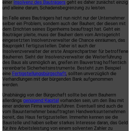
einer
Insolvenz des Bauträgers
geht es daher zunächst einzig
und alleine darum, Schadensbegrenzung zu leisten.
Im Falle eines Bauträgers hat nun nicht nur der Unternehmer
selber ein Problem, sondern auch der Bauherr, der diesen mit
dem Errichten seines Eigenheims beauftragt hat. Geht ein
Bauträger pleite, muss der Bauherr dem vom Amtsgericht
eingesetzten Insolvenzverwalter die Chance einräumen, das
Bauprojekt fertigzustellen. Daher ist auch der
Insolvenzverwalter der erste Ansprechpartner für betroffene
Bauherren. Sieht der Insolvenzverwalter die Weiterführung
des Baus als unmöglich an, greifen im Bauvertrag hoffentlich
vereinbarte Sicherheitsinstrumente. Besteht zum Beispiel
eine
Fertigstellungsbürgschaft
, sollten unverzüglich die
Verhandlungen mit der bürgenden Bank aufgenommen
werden.
Unabhängig von der Bürgschaft sollte bei dem Bauherrn
allerdings
genügend Kapital
vorhanden sein, um den Bau mit
einer anderen Firma weiterzuführen. Eventuell sind auch die
vom Bauunternehmer beauftragten Handwerksunternehmen
bereit, das Haus fertigzustellen. Immerhin kennen sie die
Baustelle und haben selber starkes Interesse daran, das Geld
für ihre Arbeitsleistung von einem solventen Zahler zu