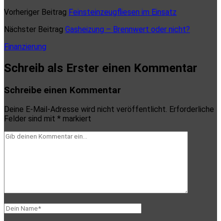
Vorheriger Beitrag
Feinsteinzeugfliesen im Einsatz
Nächster Beitrag
Gasheizung – Brennwert oder nicht?
Finanzierung
Schreib als Erster einen Kommentar
Schreibe einen Kommentar
Deine E-Mail-Adresse wird nicht veröffentlicht.
Erforderliche
Felder sind mit
*
markiert
Dein
Kommentar
Dein
Name