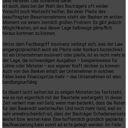
Geld verloren. Das Schlimme daran
ist auch, dass bei der Wahl des Bauträgers oft weder
Vorsicht noch Weitsicht helfen. Bei einer Pleite des
beauftragten Bauunternehmens steht der Bauherr im ersten
Moment vor einem ziemlich großen Problem. Es gibt jedoch
Möglichkeiten, um aus dieser Lage halbwegs glimpflich
heraus kommen zu können.
Hinter dem Fachbegriff Insolvenz verbirgt sich, was der Laie
umgangssprachlich auch als Pleite oder Konkurs bezeichnet.
Ist ein Unternehmen insolvent oder pleite, ist es nicht mehr in
der Lage, die notwendigen Ausgaben – beispielsweise für
Löhne oder Material – aus eigener Kraft decken zu können.
Auch von den Banken erhält der Unternehmer in solchen
Fällen keine Finanzspritze mehr – das Unternehmen ist also
handlungsunfähig.
Es dauert nicht selten bis zu einigen Monaten bis feststeht,
wie es nun eigentlich mit der Baustelle weitergeht. In dieser
Zeit verliert man viel Geld, wenn man bedenkt, dass die Raten
für den Baukredit weiterlaufen. Und noch mehr Geld, weil es
sehr unwahrscheinlich ist, dass der Bauträger Schadensersatz
leistet bzw. leisten kann. Eine hoffentlich gründlich geplante
Baufinanzierung kann somit ad acta gelegt werden. Im Falle