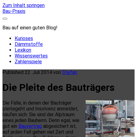
Zum Inhalt springen
Bau-Praxis
Bau auf einen guten Blog!
Kurioses
Dämmstoffe
Lexikon
Wissenswertes
Zahlenspiele
Published 22. Juli 2014 von
Stefan
Die Pleite des Bauträgers
Die Fälle, in denen der Bauträger
pleitegeht und Insolvenz anmeldet,
häufen sich. Sie sind der Alptraum
eines jeden Bauherrn. Denn egal, wie
gut ein
Bauvertrag
abgesichert ist,
auf jeden Fall gehen viel Zeit und