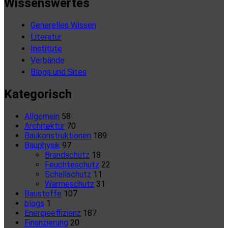
Wissenswertes
Generelles Wissen
Literatur
Institute
Verbände
Blogs und Sites
Kategorisch
Allgemein
58
Architektur
70
Baukonstruktionen
189
Bauphysik
97
Brandschutz
18
Feuchteschutz
22
Schallschutz
11
Wärmeschutz
31
Baustoffe
107
blogs
1
Energieeffizienz
187
Finanzierung
20