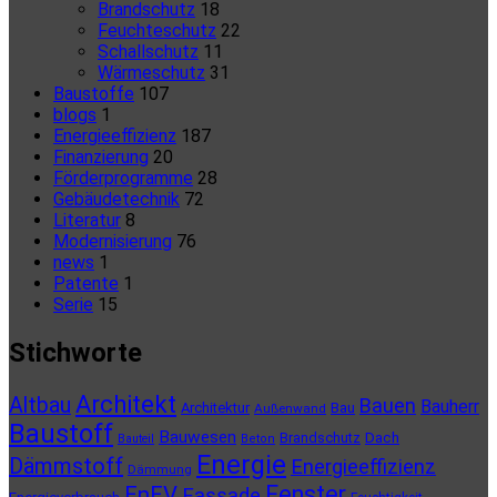
Brandschutz
18
Feuchteschutz
22
Schallschutz
11
Wärmeschutz
31
Baustoffe
107
blogs
1
Energieeffizienz
187
Finanzierung
20
Förderprogramme
28
Gebäudetechnik
72
Literatur
8
Modernisierung
76
news
1
Patente
1
Serie
15
Stichworte
Architekt
Altbau
Bauen
Bauherr
Architektur
Bau
Außenwand
Baustoff
Bauwesen
Brandschutz
Dach
Bauteil
Beton
Energie
Dämmstoff
Energieeffizienz
Dämmung
Fenster
EnEV
Fassade