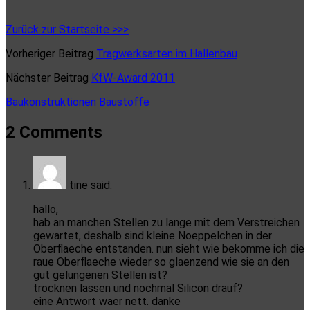
Zurück zur Startseite >>>
Vorheriger Beitrag
Tragwerksarten im Hallenbau
Nächster Beitrag
KfW-Award 2011
Baukonstruktionen
Baustoffe
2 Comments
tine
said:
hallo,
hab an manchen Stellen zu lange mit dem Verstreichen
gewartet, deshalb sind kleine Noeppelchen in der
Oberflaeche entstanden. nun sieht wie bekomme ich die
raue Oberflaeche wieder so glaenzend wie sie an den
gut gelungenen Stellen ist?
trocknen lassen und nochmal Silicon drauf?
eine Antwort waer nett. danke