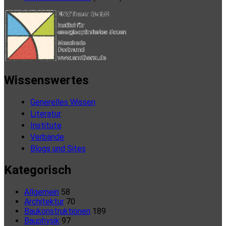
Wissenswertes
Generelles Wissen
Literatur
Institute
Verbände
Blogs und Sites
Kategorisch
Allgemein
58
Architektur
70
Baukonstruktionen
189
Bauphysik
97