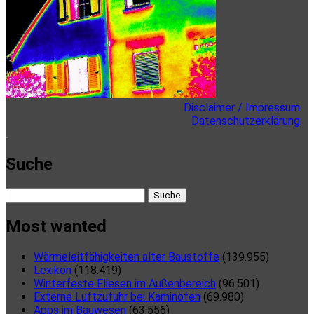
Disclaimer / Impressum
Datenschutzerklärung
here
Suche
Suche
nach:
Most wanted
Wärmeleitfähigkeiten alter Baustoffe
(139.955)
Lexikon
(118.419)
Winterfeste Fliesen im Außenbereich
(96.501)
Externe Luftzufuhr bei Kaminöfen
(69.980)
Apps im Bauwesen
(63.556)