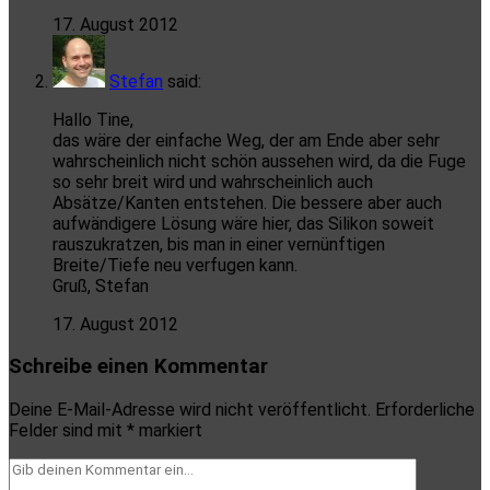
17. August 2012
Stefan
said:
Hallo Tine,
das wäre der einfache Weg, der am Ende aber sehr
wahrscheinlich nicht schön aussehen wird, da die Fuge
so sehr breit wird und wahrscheinlich auch
Absätze/Kanten entstehen. Die bessere aber auch
aufwändigere Lösung wäre hier, das Silikon soweit
rauszukratzen, bis man in einer vernünftigen
Breite/Tiefe neu verfugen kann.
Gruß, Stefan
17. August 2012
Schreibe einen Kommentar
Deine E-Mail-Adresse wird nicht veröffentlicht.
Erforderliche
Felder sind mit
*
markiert
Dein
Kommentar