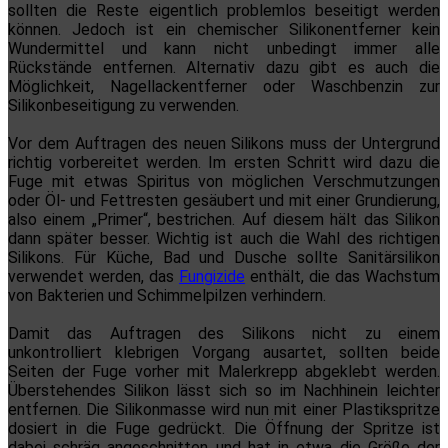
sollten die Reste eigentlich problemlos beseitigt werden
können. Jedoch ist ein chemischer Silikonentferner kein
Wundermittel und kann nicht unbedingt immer alle
Rückstände entfernen. Alternativ dazu gibt es auch die
Möglichkeit, Nagellackentferner oder Waschbenzin zur
Silikonbeseitigung zu verwenden.
Vor dem Auftragen des neuen Silikons muss der Untergrund
richtig vorbereitet werden. Im ersten Schritt wird dazu die
Fuge mit etwas Spiritus von möglichen Verschmutzungen
oder Öl- und Fettresten gesäubert und mit einer Grundierung,
also einem „Primer“, bestrichen. Auf diesem hält das Silikon
dann später besser. Wichtig ist auch die Wahl des richtigen
Silikons. Für Küche, Bad und Dusche sollte Sanitärsilikon
verwendet werden, das
Fungizide
enthält, die das Wachstum
von Bakterien und Schimmelpilzen verhindern.
Damit das Auftragen des Silikons nicht zu einem
unkontrolliert klebrigen Vorgang ausartet, sollten beide
Seiten der Fuge vorher mit Malerkrepp abgeklebt werden.
Überstehendes Silikon lässt sich so im Nachhinein leichter
entfernen. Die Silikonmasse wird nun mit einer Plastikspritze
dosiert in die Fuge gedrückt. Die Öffnung der Spritze ist
dabei schräg angeschnitten und hat in etwa die Größe der