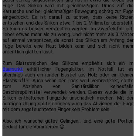
Fuge. Das Silikon wird mit gleichmäßigem Druck auf die
Kartusche und bei gleichmäßiger Bewegung schräg zur Fuge
eingedrückt. Es ist darauf zu achten, dass keine Ritzen
entstehen und das Silikon etwa 1 bis 2 Millimeter übersteht.
So kann es besser verstrichen werden. Im Zweifelsfall gilt:
lieber etwas mehr als zu wenig. Und: nicht mehr als 3 Meter
auf einmal verspritzen, da sonst das Silikon am Anfang der
Fuge bereits eine Haut bilden kann und sich nicht mehr
ordentlich glätten lässt.
Zum Glattstreichen des Silikons empfiehlt sich ein im
Baumarkt
erhältlicher Fugenglätter. Im Notfall tut es
allerdings auch ein runder Eisstiel aus Holz oder ein kleiner
Plastiklöffel. Auch wenn der Trick weit verbreitetet, sollte
zum Abziehen von Sanitärsilikon keinesfalls
Geschirrspülmittel verwendet werden. Dieses würde die im
Silikon enthaltenen Fungizide unschädlich machen. Mit der
richtigen Übung sollte übrigens auch das Abziehen der Fuge
mit dem angefeuchteten Finger kein Problem sein.
Also, ich wünsche gutes Gelingen… und eine gute Portion
Geduld für die Vorarbeiten 😉