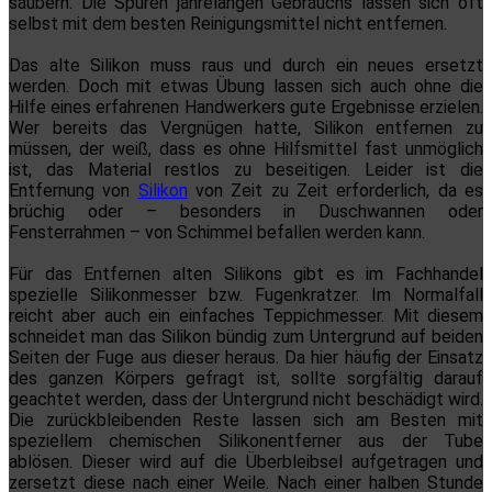
säubern. Die Spuren jahrelangen Gebrauchs lassen sich oft
selbst mit dem besten Reinigungsmittel nicht entfernen.
Das alte Silikon muss raus und durch ein neues ersetzt
werden. Doch mit etwas Übung lassen sich auch ohne die
Hilfe eines erfahrenen Handwerkers gute Ergebnisse erzielen.
Wer bereits das Vergnügen hatte, Silikon entfernen zu
müssen, der weiß, dass es ohne Hilfsmittel fast unmöglich
ist, das Material restlos zu beseitigen. Leider ist die
Entfernung von
Silikon
von Zeit zu Zeit erforderlich, da es
brüchig oder – besonders in Duschwannen oder
Fensterrahmen – von Schimmel befallen werden kann.
Für das Entfernen alten Silikons gibt es im Fachhandel
spezielle Silikonmesser bzw. Fugenkratzer. Im Normalfall
reicht aber auch ein einfaches Teppichmesser. Mit diesem
schneidet man das Silikon bündig zum Untergrund auf beiden
Seiten der Fuge aus dieser heraus. Da hier häufig der Einsatz
des ganzen Körpers gefragt ist, sollte sorgfältig darauf
geachtet werden, dass der Untergrund nicht beschädigt wird.
Die zurückbleibenden Reste lassen sich am Besten mit
speziellem chemischen Silikonentferner aus der Tube
ablösen. Dieser wird auf die Überbleibsel aufgetragen und
zersetzt diese nach einer Weile. Nach einer halben Stunde