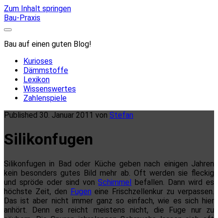
Zum Inhalt springen
Bau-Praxis
Bau auf einen guten Blog!
Kurioses
Dämmstoffe
Lexikon
Wissenswertes
Zahlenspiele
Published 30. Januar 2011 von
Stefan
Silikonfugen
Silikonfugen in Bad oder Küche geben nach einigen Jahren
kein besonders gutes Bild mehr ab. Oft werden sie fleckig
und spröde oder sind von
Schimmel
befallen. Dann wird es
höchste Zeit, den
Fugen
eine Frischzellenkur zu verpassen.
Das ist aber nicht immer ganz so einfach, wie es sich hier
anhört. Denn es reicht meistens nicht, die Fuge nur zu