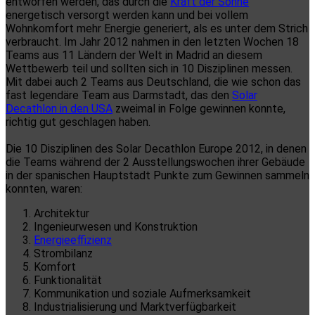
entworfen werden, das durch die
Kraft der Sonne
energetisch versorgt werden kann und bei vollem
Wohnkomfort mehr Energie generiert, als es unter dem Strich
verbraucht. Im Jahr 2012 nahmen in den letzten Wochen 18
Teams aus 11 Ländern der Welt in Madrid an diesem
Wettbewerb teil und sollten sich in 10 Disziplinen messen.
Mit dabei auch 2 Teams aus Deutschland, die wie schon das
fast legendäre Team aus Darmstadt, das den
Solar
Decathlon in den USA
zweimal in Folge gewinnen konnte,
richtig gut geschlagen haben.
Die 10 Disziplinen des Solar Decathlon Europe 2012, in denen
die Teams während der 2 Ausstellungswochen ihrer Gebäude
in der spanischen Hauptstadt Punkte zum Gewinnen sammeln
konnten, waren:
Architektur
Ingenieurwesen und Konstruktion
Energieeffizienz
Strombilanz
Komfort
Funktionalität
Kommunikation und soziale Aufmerksamkeit
Industrialisierung und Marktverfügbarkeit