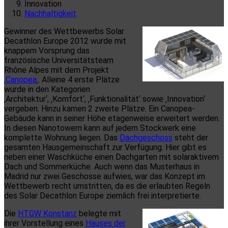
Innovation
Nachhaltigkeit
Gewinner des Wettbewerbs Solar
Decathlon Europe 2012 wurde mit
knappem Vorsprung das
französische Universitätsteam
Rhône Alpes mit dem Projekt
‚
Canopea
‚. Alleine 4 erste Plätze
wurde in den Kategorien
‚Architektur‘, ‚Komfort‘, ‚Funktionalität‘ sowie ‚Innovation‘
vergeben. Hinzu kamen 2 zweite Plätze. Ein Canopea-
Gebäude kann in seiner Höhe etagenweise erweitert werden.
In diesen Nanotowern kann auf jedem Stockwerk eine
komplette Wohnung liegen. Das
Dachgeschoss
steht der
gesamten Hausgemeinschaft zur Verfügung. Hier gibt es
neben einer Waschküche einen Dachgarten mit solaraktivem
Dach und Sommerküche. Auch wenn das Musterhaus in
Madrid nur zwei Geschosse aufwies, war das Konzept im
Wettbewerb recht umstritten, da es die erlaubten Regeln
des Solar Decathlon Europe ziemlich frei interpretierte.
Die
HTGW Konstanz
belegte mit
ihrer Vorstellung eines
Hauses der