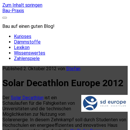
Zum Inhalt springen
Bau-Praxis
Bau auf einen guten Blog!
Kurioses
Dämmstoffe
Lexikon
Wissenswertes
Zahlenspiele
Published 2. Oktober 2012 von
Stefan
Solar Decathlon Europe 2012
Der
Solar Decathlon
ist ein
Schaulaufen für die Fähigkeiten von
Universitäten und die technischen
Möglichkeiten zur Nutzung von
Solarenergie. In diesem Zehnkampf soll durch Studenten von
Hochschulen ein energieeffizientes und innovatives Haus