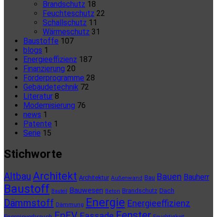
Brandschutz
18
Feuchteschutz
22
Schallschutz
11
Wärmeschutz
31
Baustoffe
107
blogs
1
Energieeffizienz
187
Finanzierung
20
Förderprogramme
28
Gebäudetechnik
72
Literatur
8
Modernisierung
76
news
1
Patente
1
Serie
15
Stichworte
Architekt
Altbau
Bauen
Bauherr
Architektur
Bau
Außenwand
Baustoff
Bauwesen
Brandschutz
Dach
Bauteil
Beton
Energie
Dämmstoff
Energieeffizienz
Dämmung
Fenster
EnEV
Fassade
Energieverbrauch