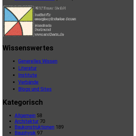
Wissenswertes
Generelles Wissen
Literatur
Institute
Verbände
Blogs und Sites
Kategorisch
Allgemein
58
Architektur
70
Baukonstruktionen
189
Bauphysik
97