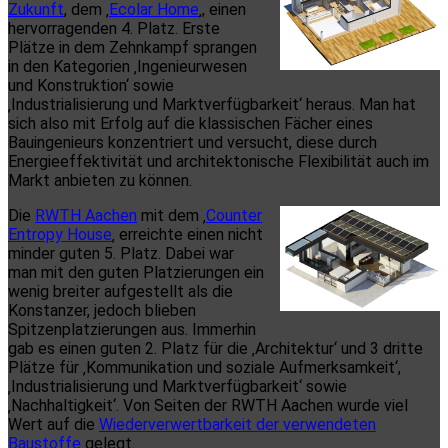
Zukunft
, dem ‚
Ecolar Home
‚, einen
hervorragenden 4. Platz. Erste
Plätze in dem Zehnkampf sprangen
in den Kategorien ‚Ingenieurwesen
und Konstruktion‘ sowie
‚Industrialisierung und Marktverfügbarkeit‘ heraus. Man hat
sich also mit Erfolg auf die klassischen Fächer eines
Bauingenieurs konzentriert und versucht, diese durch
Energieeffektivität und architektonische Flexibilität auch im
Markt anbieten zu können.
Die
RWTH Aachen
mit dem ‚
Counter
Entropy House
‚ erreichte einen nicht
minder guten 5. Platz. Dabei war
man mit den guten Platzierungen ein
wenig breiter aufgestellt als die
Konstanzer, jedoch blieben
Spitzenplatzierungen aus. Immerhin
gab es einen guten 2. Platz für die ‚Architektur‘ und 3 dritte
Plätze für ‚Kommunikation und soziale Aufmerksamkeit‘,
‚Industrialisierung und Marktverfügbarkeit‘ sowie
‚Nachhaltigkeit‘. Von Seiten der RWTH Aachen wurde viel
Wert auf die
Wiederverwertbarkeit der verwendeten
Baustoffe
gelegt.