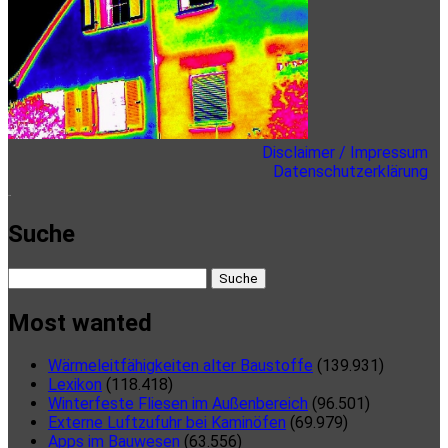
Disclaimer / Impressum
Datenschutzerklärung
here
Suche
Suche
nach:
Most wanted
Wärmeleitfähigkeiten alter Baustoffe
(139.931)
Lexikon
(118.418)
Winterfeste Fliesen im Außenbereich
(96.501)
Externe Luftzufuhr bei Kaminöfen
(69.979)
Apps im Bauwesen
(63.556)