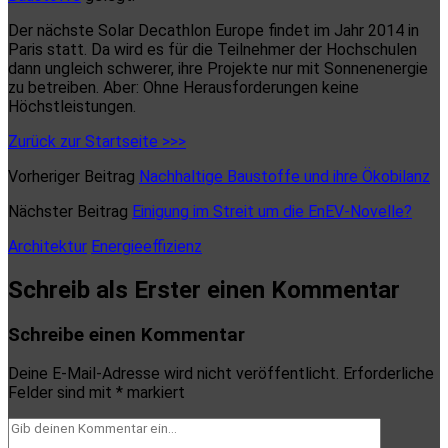
Der nächste Solar Decathlon Europe findet im Jahr 2014 in
Paris statt. Da wird es für die Teilnehmer der Hochschulen
dann ungleich schwerer, ihre Projekte nur mit Sonnenenergie
zu betreiben. Aber: Ohne Herausforderungen keine
Höchstleistungen.
Zurück zur Startseite >>>
Vorheriger Beitrag
Nachhaltige Baustoffe und ihre Ökobilanz
Nächster Beitrag
Einigung im Streit um die EnEV-Novelle?
Architektur
Energieeffizienz
Schreib als Erster einen Kommentar
Schreibe einen Kommentar
Deine E-Mail-Adresse wird nicht veröffentlicht.
Erforderliche
Felder sind mit
*
markiert
Dein
Kommentar