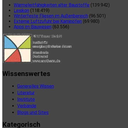
Wärmeleitfähigkeiten alter Baustoffe
(139.942)
Lexikon
(118.419)
Winterfeste Fliesen im Außenbereich
(96.501)
Externe Luftzufuhr bei Kaminöfen
(69.980)
Apps im Bauwesen
(63.556)
Wissenswertes
Generelles Wissen
Literatur
Institute
Verbände
Blogs und Sites
Kategorisch