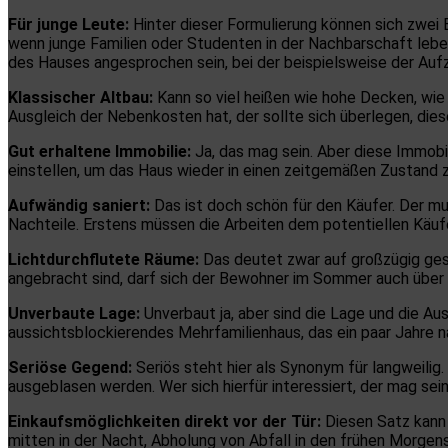
Für junge Leute:
Hinter dieser Formulierung können sich zwe
wenn junge Familien oder Studenten in der Nachbarschaft leben
des Hauses angesprochen sein, bei der beispielsweise der Aufz
Klassischer Altbau:
Kann so viel heißen wie hohe Decken, wi
Ausgleich der Nebenkosten hat, der sollte sich überlegen, dies
Gut erhaltene Immobilie:
Ja, das mag sein. Aber diese Immobili
einstellen, um das Haus wieder in einen zeitgemäßen Zustand 
Aufwändig saniert:
Das ist doch schön für den Käufer. Der mu
Nachteile. Erstens müssen die Arbeiten dem potentiellen Käufe
Lichtdurchflutete Räume:
Das deutet zwar auf großzügig ges
angebracht sind, darf sich der Bewohner im Sommer auch über
Unverbaute Lage:
Unverbaut ja, aber sind die Lage und die Au
aussichtsblockierendes Mehrfamilienhaus, das ein paar Jahre
Seriöse Gegend:
Seriös steht hier als Synonym für langweilig
ausgeblasen werden. Wer sich hierfür interessiert, der mag sei
Einkaufsmöglichkeiten direkt vor der Tür:
Diesen Satz kann 
mitten in der Nacht, Abholung von Abfall in den frühen Morgen