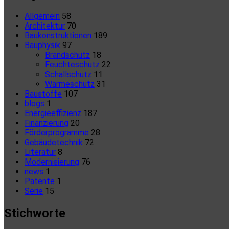
Allgemein
58
Architektur
70
Baukonstruktionen
189
Bauphysik
97
Brandschutz
18
Feuchteschutz
22
Schallschutz
11
Wärmeschutz
31
Baustoffe
107
blogs
1
Energieeffizienz
187
Finanzierung
20
Förderprogramme
28
Gebäudetechnik
72
Literatur
8
Modernisierung
76
news
1
Patente
1
Serie
15
Stichworte