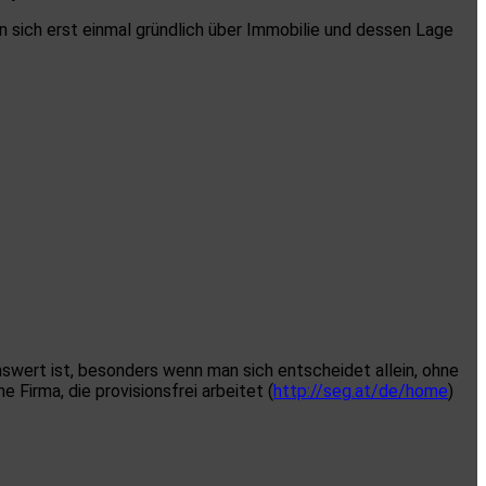
 sich erst einmal gründlich über Immobilie und dessen Lage
swert ist, besonders wenn man sich entscheidet allein, ohne
Firma, die provisionsfrei arbeitet (
http://seg.at/de/home
)