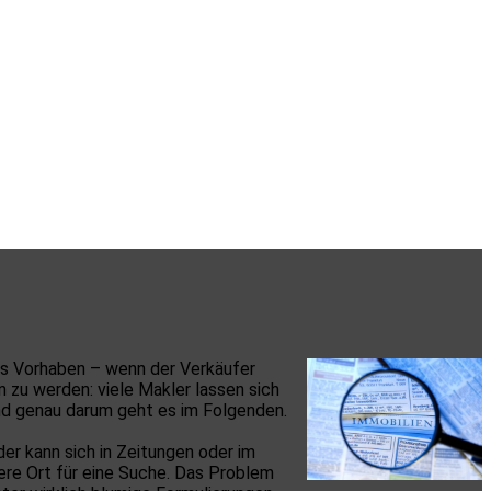
res Vorhaben – wenn der Verkäufer
n zu werden: viele Makler lassen sich
Und genau darum geht es im Folgenden.
der kann sich in Zeitungen oder im
ere Ort für eine Suche. Das Problem