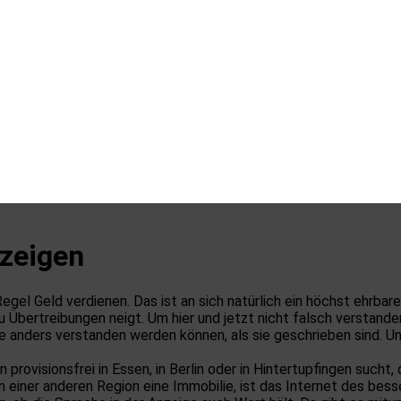
zeigen
egel Geld verdienen. Das ist an sich natürlich ein höchst ehrba
 Übertreibungen neigt. Um hier und jetzt nicht falsch verstande
ie anders verstanden werden können, als sie geschrieben sind. 
rovisionsfrei in Essen, in Berlin oder in Hintertupfingen sucht, 
einer anderen Region eine Immobilie, ist das Internet des bess