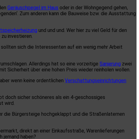
nden
Geräuschpegel im Haus
oder in der Wohngegend gehen,
gegenden‘. Zum anderen kann die Bauweise bzw. die Ausstattung
tspeicherheizung
und und und. Wer hier zu viel Geld für den
zu investieren.
r sollten sich die Interessenten auf ein wenig mehr Arbeit
rumschlagen. Allerdings hat so eine vorzeitige
Sanierung
zwei
it Sicherheit über eine hohen Preis wieder reinholen wollen.
 aber wenn keine ordentlichen
Verschattungseinrichtungen
ibt doch sicher schöneres als ein 4-geschossiges
t wird.
Uhr die Bürgersteige hochgeklappt und die Straßenlaternen
markt, direkt an einer Einkaufsstraße, Warenlieferungen
ich jemand haben?