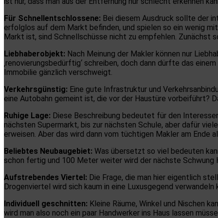
ist nur, dass man aus der Entfernung nur schlecht erkennen kan
Für Schnellentschlossene:
Bei diesem Ausdruck sollte der int
erfolglos auf dem Markt befinden, und spielen so ein wenig m
Markt ist, sind Schnellschüsse nicht zu empfehlen. Zunächst s
Liebhaberobjekt:
Nach Meinung der Makler können nur Liebha
‚renovierungsbedürftig‘ schreiben, doch dann dürfte das einem 
Immobilie gänzlich verschweigt.
Verkehrsgünstig:
Eine gute Infrastruktur und Verkehrsanbind
eine Autobahn gemeint ist, die vor der Haustüre vorbeiführt? D
Ruhige Lage:
Diese Beschreibung bedeutet für den Interessent
nächsten Supermarkt, bis zur nächsten Schule, aber dafür viel
erweisen. Aber das wird dann vom tüchtigen Makler am Ende als
Beliebtes Neubaugebiet:
Was übersetzt so viel bedeuten kan
schon fertig und 100 Meter weiter wird der nächste Schwung H
Aufstrebendes Viertel:
Die Frage, die man hier eigentlich st
Drogenviertel wird sich kaum in eine Luxusgegend verwandeln k
Individuell geschnitten:
Kleine Räume, Winkel und Nischen kann
wird man also noch ein paar Handwerker ins Haus lassen müsse