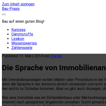
Zum Inhalt springen
Bau-Praxis
Bau auf einen guten Blog!
Kurioses
Dämmstoffe
Lexikon
Wissenswertes
Zahlenspiele
Published 11. März 2014 von
Stefan
Die Sprache von Immobilienan
Mit Immobilienanzeigen wollen Makler oder Privatleute in der R
denn die Sprache in der Annonce ehrlich verwendet und nicht zu
hier nichts zu Schaden kommen. Aber es gibt auch Anzeigen, d
Wer eine Immobilie wie ein Einfamilienhaus oder Mietwohnungen p
Internet nach geeigneten Angeboten umsehen. Sucht jemand in 