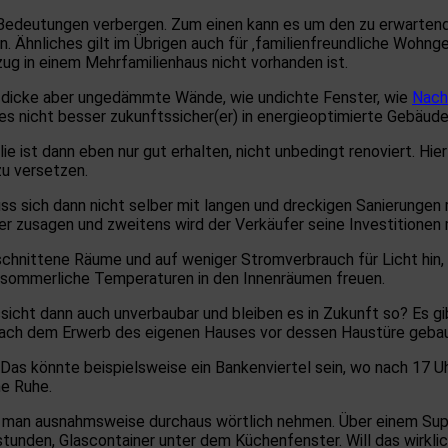
i Bedeutungen verbergen. Zum einen kann es um den zu erwarte
. Ähnliches gilt im Übrigen auch für ‚familienfreundliche Wohn
ug in einem Mehrfamilienhaus nicht vorhanden ist.
e dicke aber ungedämmte Wände, wie undichte Fenster, wie
Nach
es nicht besser zukunftssicher(er) in energieoptimierte Gebäude 
e ist dann eben nur gut erhalten, nicht unbedingt renoviert. Hie
zu versetzen.
ss sich dann nicht selber mit langen und dreckigen Sanierungen 
r zusagen und zweitens wird der Verkäufer seine Investitionen m
chnittene Räume und auf weniger Stromverbrauch für Licht hin,
 sommerliche Temperaturen in den Innenräumen freuen.
ssicht dann auch unverbaubar und bleiben es in Zukunft so? Es g
 nach dem Erwerb des eigenen Hauses vor dessen Haustüre gebau
. Das könnte beispielsweise ein Bankenviertel sein, wo nach 17 
ne Ruhe.
man ausnahmsweise durchaus wörtlich nehmen. Über einem Super
stunden, Glascontainer unter dem Küchenfenster. Will das wirkl