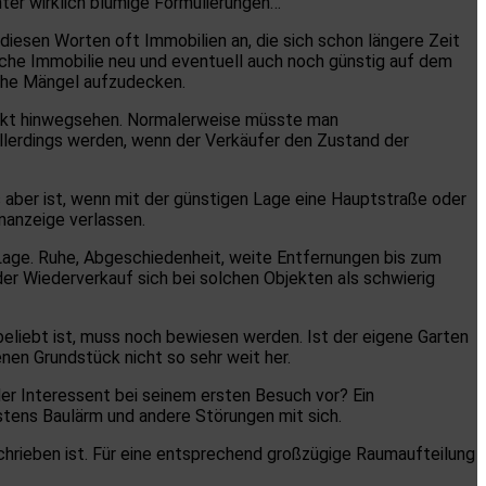
nter wirklich blumige Formulierungen…
 diesen Worten oft Immobilien an, die sich schon längere Zeit
lche Immobilie neu und eventuell auch noch günstig auf dem
che Mängel aufzudecken.
ekt hinwegsehen. Normalerweise müsste man
 allerdings werden, wenn der Verkäufer den Zustand der
 aber ist, wenn mit der günstigen Lage eine Hauptstraße oder
enanzeige verlassen.
Lage. Ruhe, Abgeschiedenheit, weite Entfernungen bis zum
der Wiederverkauf sich bei solchen Objekten als schwierig
beliebt ist, muss noch bewiesen werden. Ist der eigene Garten
nen Grundstück nicht so sehr weit her.
der Interessent bei seinem ersten Besuch vor? Ein
stens Baulärm und andere Störungen mit sich.
chrieben ist. Für eine entsprechend großzügige Raumaufteilung