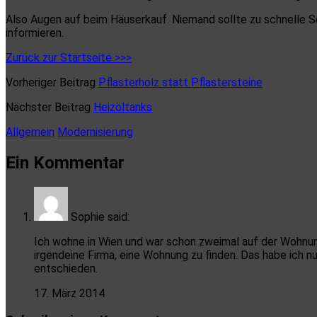
Also Augen auf beim Häuserkauf. Niemand sollte zu schnelle S
informieren.
Zurück zur Startseite >>>
Vorheriger Beitrag
Pflasterholz statt Pflastersteine
Nächster Beitrag
Heizöltanks
Allgemein
Modernisierung
Ein Kommentar
Sophie
said:
Ich wohne in Wien und war schon zweimal auf der Wohnung
irgendeine Firma, eine Wohnung zu finden. Das habe ich nu
entschieden.
17. März 2014