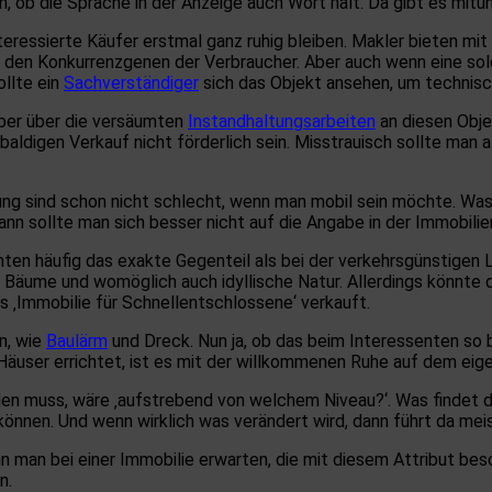
n, ob die Sprache in der Anzeige auch Wort hält. Da gibt es mitu
eressierte Käufer erstmal ganz ruhig bleiben. Makler bieten mit
it den Konkurrenzgenen der Verbraucher. Aber auch wenn eine so
ollte ein
Sachverständiger
sich das Objekt ansehen, um technis
ber über die versäumten
Instandhaltungsarbeiten
an diesen Obj
baldigen Verkauf nicht förderlich sein. Misstrauisch sollte man
ung sind schon nicht schlecht, wenn man mobil sein möchte. Was
ann sollte man sich besser nicht auf die Angabe in der Immobili
en häufig das exakte Gegenteil als bei der verkehrsgünstigen 
e Bäume und womöglich auch idyllische Natur. Allerdings könnte 
 ‚Immobilie für Schnellentschlossene‘ verkauft.
n, wie
Baulärm
und Dreck. Nun ja, ob das beim Interessenten so 
äuser errichtet, ist es mit der willkommenen Ruhe auf dem eige
ellen muss, wäre ‚aufstrebend von welchem Niveau?‘. Was findet 
önnen. Und wenn wirklich was verändert wird, dann führt da mei
 man bei einer Immobilie erwarten, die mit diesem Attribut bes
n.