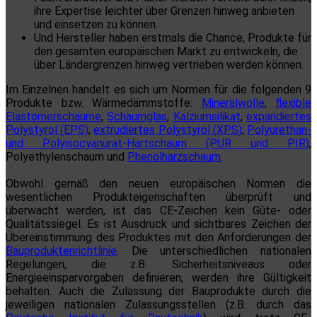
ihre Expertise leichter über Grenzen hinweg anbieten
und einsetzen zu können.
Und Hersteller haben erstmals die Chance, Produkte für
den gesamten europäischen Markt zu entwickeln, die
über Ländergrenzen hinweg vertrieben werden können.
Im Einzelnen handelt es sich um Normen für die folgenden 9
Produkte bzw. Wärmedämmstoffe:
Mineralwolle
,
flexible
Elastomerschäume
,
Schaumglas
,
Kalziumsilikat
,
expandiertes
Polystyrol (EPS)
,
extrudiertes Polystyrol (XPS)
,
Polyurethan-
und Polyisocyanurat-Hartschaum (PUR und PIR)
,
Polyethylenschaum und
Phenolharzschaum
.
Obwohl gemäß den neuen europäischen Normen die
wesentlichen Produkteigenschaften überprüft und
überwacht werden, ist das CE-Zeichen kein Güte- oder
Qualitätssiegel. Es ist Ausdruck und sichtbares Zeichen der
Übereinstimmung des Produktes mit den Anforderungen der
Bauproduktenrichtlinie
. Die unterschiedlichen nationalen
Regelungen, die z.B. Sicherheitsniveaus oder
Energieeinsparvorgaben definieren, werden ihre Gültigkeit
behalten. Auch die Zulassung der Bauprodukte durch die
jeweiligen nationalen Zulassungsstellen (z.B. durch das