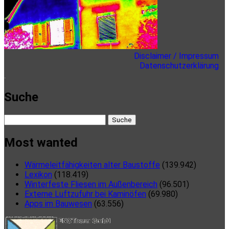
Disclaimer / Impressum
Datenschutzerklärung
here
Suche
Suche
nach:
Most wanted
Wärmeleitfähigkeiten alter Baustoffe
(139.942)
Lexikon
(118.419)
Winterfeste Fliesen im Außenbereich
(96.501)
Externe Luftzufuhr bei Kaminöfen
(69.980)
Apps im Bauwesen
(63.556)