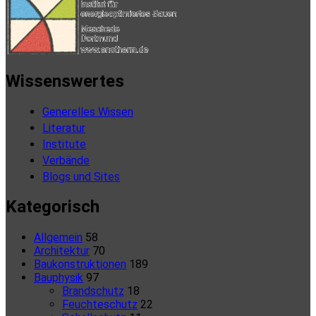
Wissenswertes
Generelles Wissen
Literatur
Institute
Verbände
Blogs und Sites
Kategorisch
Allgemein
58
Architektur
70
Baukonstruktionen
189
Bauphysik
97
Brandschutz
18
Feuchteschutz
22