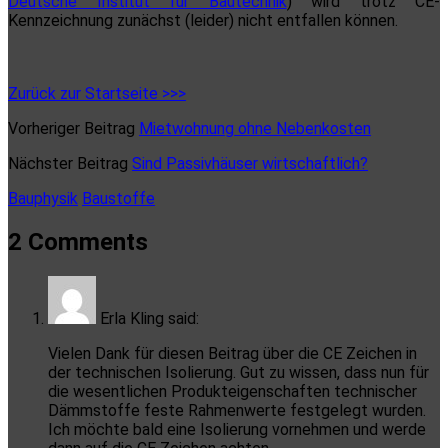
Deutsche Institut für Bautechnik
) wird trotz CE-
Kennzeichnung zunächst (leider) nicht entfallen können.
Zurück zur Startseite >>>
Vorheriger Beitrag
Mietwohnung ohne Nebenkosten
Nächster Beitrag
Sind Passivhäuser wirtschaftlich?
Bauphysik
Baustoffe
2 Comments
Erla Kling
said:
Vielen Dank für diesen Beitrag über die CE Zeichen in
der technischen Isolierung. Gut zu wissen, dass nun für
die wesentlichen Produkteigenschaften technischer
Dämmstoffe feste Rahmenwerte festgelegt wurden.
Ich möchte bald eine Isolierung vornehmen und werde