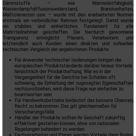
Dämmstoffe – wie Wärmeleitfähigkeit,
Wasserdampfdiffusionswiderstand, Brandverhalten,
Maßtoleranzen usw. – wurde mit den erarbeiteten Normen
erstmals ein verbindlicher Rahmen festgelegt. Damit wurde
ein stabiles und einheitliches Fundament für alle
Marktteilnehmer geschaffen. Die hierdurch gewonnene
Transparenz ermöglicht Planern, Verarbeitern und
letztendlich auch Kunden einen direkten und schnellen
technischen Vergleich der angebotenen Produkte:
Für Anwender technischer Isolierungen bringen die
europäischen Produktstandards darüber hinaus Vorteile
hinsichtlich der Produkthaftung. War es in der
Vergangenheit für die Gerichte bei Schäden oft
schwierig, die Einhaltung der zugesagten Eigenschaften
nachzuvollziehen, wird diese Frage nun einfacher zu
beantworten sein.
Für Handwerksbetriebe bedeutet das bessere Chancen,
Recht zu bekommen. Das gilt gleichermaßen für
Versicherungsfälle.
Händler der Produkte sollten ihr Geschäft zukünftig
effektiver gestalten können, ohne von nationalen
Regelungen behindert zu werden.
Fachverarbeiter und Planer werden Vorteile darin finden,