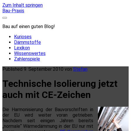
Zum Inhalt springen
Bau-Praxis
Bau auf einen guten Blog!
Kurioses
Dämmstoffe
Lexikon
Wissenswertes
Zahlenspiele
Published 9. September 2010 von
Stefan
Technische Isolierung jetzt
auch mit CE-Zeichen
Die Harmonisierung der Bauvorschriften in
der EU wird weiter voran getrieben.
Nachdem seit einigen Jahren bereits
„normale“ Wärmedämmung in der EU nur mit