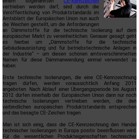
einem sogenannten
CE-Kennzeichen
vertrieben werden darf, sind durch die
Veröffentlichung von Produktstandards im
Amtsblatt der Europäischen Union nun auch
die Weichen gestellt, um die Anforderungen
an Dämmstoffe für die technische Isolierung auf dem
europäischer Markt zu vereinheitlichen. Genauer gesagt geht
es hierbei um „Dämmstoffe für die technische
Gebäudeausrüstung und für betriebstechnische Anlagen in
der Industrie“ – um diesen schönen amtsverschimmelten
Namen für diese Dämmanwendung einmal verwendet zu
haben.
Erste technische Isolierungen, die eine CE-Kennzeichnung
tragen dürfen, werden voraussichtlich Anfang 2011
angeboten. Nach Ablauf einer Übergangsperiode bis August
2012 dürfen innerhalb der Europäischen Union dann nur noch
technische Isolierungen vertrieben werden, die den
verbindlichen europäischen Produktstandards entsprechen
und das besagte CE-Zeichen tragen.
Man ist sich einig, dass die CE-Kennzeichnung den Handel
technischer Isolierungen in Europa positiv beeinflussen wird.
Für die wesentlichen Produkteigenschaften technischer