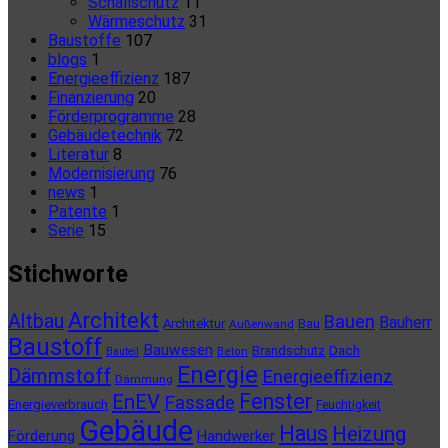
Schallschutz
11
Wärmeschutz
31
Baustoffe
107
blogs
1
Energieeffizienz
187
Finanzierung
20
Förderprogramme
28
Gebäudetechnik
72
Literatur
8
Modernisierung
76
news
1
Patente
1
Serie
15
Stichworte
Architekt
Altbau
Bauen
Bauherr
Architektur
Bau
Außenwand
Baustoff
Bauwesen
Brandschutz
Dach
Bauteil
Beton
Energie
Dämmstoff
Energieeffizienz
Dämmung
Fenster
EnEV
Fassade
Energieverbrauch
Feuchtigkeit
Gebäude
Haus
Heizung
Förderung
Handwerker