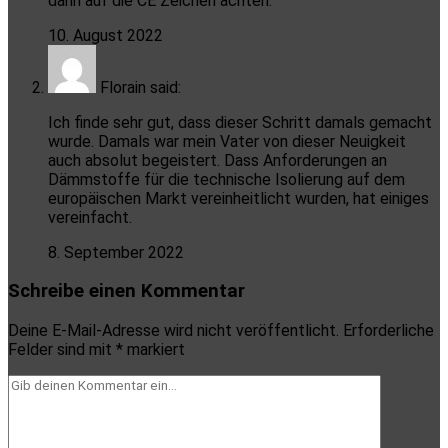
dann auf die CE Zeichen achten.
10. August 2022
Florain
said:
Ich finde sehr gut, dass dieser Schritt damals gemacht
wurde. Damals war mein Vater von dieser Neuigkeit
auch absolut begeistert. Dass Anforderungen an
Dämmstoffe für die technische Isolierung auf dem
europäischen Markt vereinheitlicht wurden, hat einiges
vereinfacht.
8. September 2022
Schreibe einen Kommentar
Deine E-Mail-Adresse wird nicht veröffentlicht.
Erforderliche
Felder sind mit
*
markiert
Dein
Kommentar