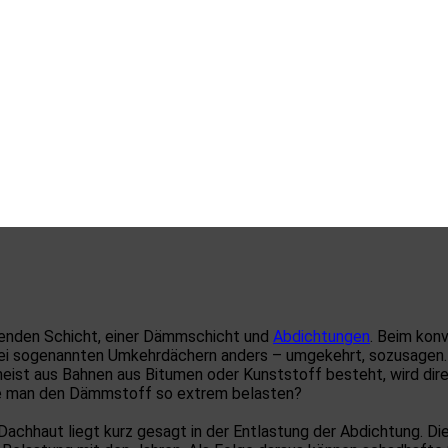
genden Schicht, einer Dämmschicht und
Abdichtungen
. Beim kon
bei sogenannten Umkehrdächern anders – umgekehrt, sozusagen. I
 meist aus Bahnen aus Bitumen oder Kunststoff besteht, wird d
lte man den Dämmstoff so extrem belasten?
Dachhaut liegt kurz gesagt in der Entlastung der Abdichtung. D