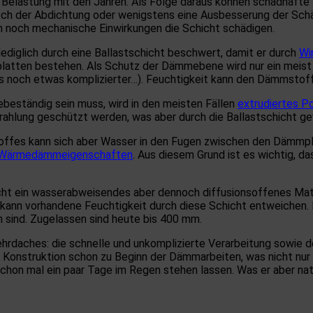
elastung mit den Jahren. Als Folge daraus können schadhafte S
tausch der Abdichtung oder wenigstens eine Ausbesserung der S
noch mechanische Einwirkungen die Schicht schädigen.
ediglich durch eine Ballastschicht beschwert, damit er durch
Wi
atten bestehen. Als Schutz der Dämmebene wird nur ein meist w
gs noch etwas komplizierter…). Feuchtigkeit kann den Dämmstoff
beständig sein muss, wird in den meisten Fällen
extrudiertes P
rahlung geschützt werden, was aber durch die Ballastschicht ge
offes kann sich aber Wasser in den Fugen zwischen den Dämmpl
Wärmedämmeigenschaften
. Aus diesem Grund ist es wichtig, 
t ein wasserabweisendes aber dennoch diffusionsoffenes Materi
kann vorhandene Feuchtigkeit durch diese Schicht entweichen.
 sind. Zugelassen sind heute bis 400 mm.
hrdaches: die schnelle und unkomplizierte Verarbeitung sowie d
 Konstruktion schon zu Beginn der Dämmarbeiten, was nicht nu
on mal ein paar Tage im Regen stehen lassen. Was er aber natü