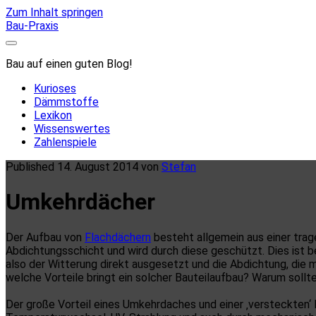
Zum Inhalt springen
Bau-Praxis
Bau auf einen guten Blog!
Kurioses
Dämmstoffe
Lexikon
Wissenswertes
Zahlenspiele
Published 14. August 2014 von
Stefan
Umkehrdächer
Der Aufbau von
Flachdächern
besteht allgemein aus einer tra
Abdichtungsschicht und wird durch diese geschützt. Dies ist 
also der Witterung direkt ausgesetzt und die Abdichtung, die
welche Vorteile bringt ein solcher Bauteilaufbau? Warum sol
Der große Vorteil eines Umkehrdaches und einer ‚versteckten‘ 