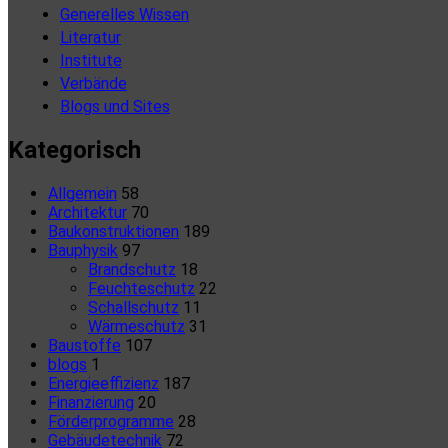
Generelles Wissen
Literatur
Institute
Verbände
Blogs und Sites
Kategorisch
Allgemein
58
Architektur
70
Baukonstruktionen
189
Bauphysik
97
Brandschutz
18
Feuchteschutz
22
Schallschutz
11
Wärmeschutz
31
Baustoffe
107
blogs
1
Energieeffizienz
187
Finanzierung
20
Förderprogramme
28
Gebäudetechnik
72