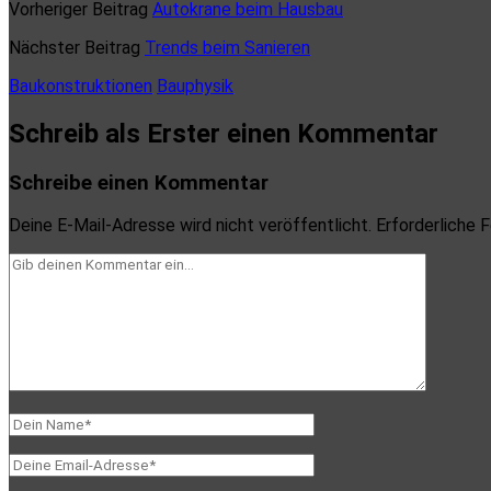
Vorheriger Beitrag
Autokrane beim Hausbau
Nächster Beitrag
Trends beim Sanieren
Baukonstruktionen
Bauphysik
Schreib als Erster einen Kommentar
Schreibe einen Kommentar
Deine E-Mail-Adresse wird nicht veröffentlicht.
Erforderliche F
Dein
Kommentar
Dein
Name
Deine
Email-