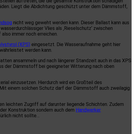
tellen auftreten, die die gesamte Konstruktion schädigen
chäden. Liegt die Abdichtung geschützt unter dem Dämmstoff,
ndsog
nicht weg geweht werden kann. Dieser Ballast kann aus
asserdurchlässiger Vlies als ‚Rieselschutz‘ zwischen
 also immer noch erreichen.
olystyrol (XPS)
eingesetzt. Die Wasseraufnahme geht hier
währleistet werden kann.
atten ansammeln und nach längerer Standzeit auch in das XPS
dass der Dämmstoff bei geeigneter Witterung nach oben
al einzusetzen. Hierdurch wird ein Großteil des
 Mit einem solchen Schutz darf der Dämmstoff auch zweilagig
en leichten Zugriff auf darunter liegende Schichten. Zudem
r der Konstruktion sondern auch dem
Handwerker
rlich nicht sollte…