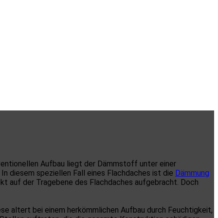
ventionellen Aufbau liegt der Dämmstoff unter einer
n diesem speziellen Fall eines Flachdaches ist die
Dämmung
irekt auf der Tragebene des Flachdaches aufgebracht. Doch
iese altert bei einem herkömmlichen Aufbau durch Feuchtigkeit,