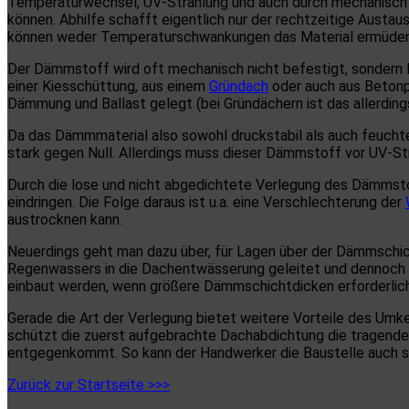
Temperaturwechsel, UV-Strahlung und auch durch mechanisch B
können. Abhilfe schafft eigentlich nur der rechtzeitige Aus
können weder Temperaturschwankungen das Material ermüden 
Der Dämmstoff wird oft mechanisch nicht befestigt, sondern l
einer Kiesschüttung, aus einem
Gründach
oder auch aus Betonpl
Dämmung und Ballast gelegt (bei Gründächern ist das allerdin
Da das Dämmmaterial also sowohl druckstabil als auch feuchte
stark gegen Null. Allerdings muss dieser Dämmstoff vor UV-St
Durch die lose und nicht abgedichtete Verlegung des Dämmst
eindringen. Die Folge daraus ist u.a. eine Verschlechterung der
austrocknen kann.
Neuerdings geht man dazu über, für Lagen über der Dämmschich
Regenwassers in die Dachentwässerung geleitet und dennoch 
einbaut werden, wenn größere Dämmschichtdicken erforderlich
Gerade die Art der Verlegung bietet weitere Vorteile des Umke
schützt die zuerst aufgebrachte Dachabdichtung die tragende
entgegenkommt. So kann der Handwerker die Baustelle auch sch
Zurück zur Startseite >>>