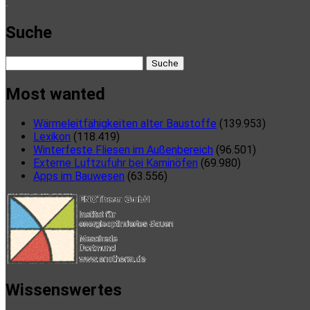
here
Suche
Suche
nach:
Most wanted
Wärmeleitfähigkeiten alter Baustoffe
(139.953)
Lexikon
(118.419)
Winterfeste Fliesen im Außenbereich
(96.501)
Externe Luftzufuhr bei Kaminöfen
(69.980)
Apps im Bauwesen
(63.556)
Wissenswertes