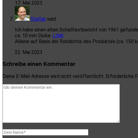
17. Mai 2023
Stefan
said:
Ich habe einen alten Schalltestbericht von 1961 gefunden
ca. 10 mm Dicke.
LINK
Alleine auf Basis der Rohdichte des Produktes (ca. 150
22. Mai 2023
Schreibe einen Kommentar
Deine E-Mail-Adresse wird nicht veröffentlicht.
Erforderliche F
Dein
Kommentar
Dein
Name