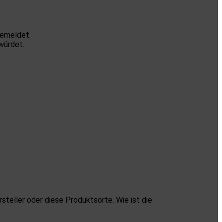
gemeldet.
würdet.
rsteller oder diese Produktsorte. Wie ist die