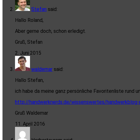
Stefan
said:
Hallo Roland,
Aber gerne doch, schon erledigt.
Gruß, Stefan
2. Juni 2015
waldemar
said:
Hallo Stefan,
ich habe da meine ganz persönliche Favoritenliste rund 
http://handwerknerds.de/wissenswertes/handwerkblog
Gruß Waldemar
11. April 2016