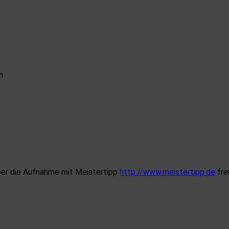
h
über die Aufnahme mit Meistertipp
http://www.meistertipp.de
fre