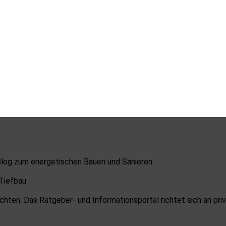
 Blog zum energetischen Bauen und Sanieren
 Tiefbau
ichten. Das Ratgeber- und Informationsportal richtet sich an pr