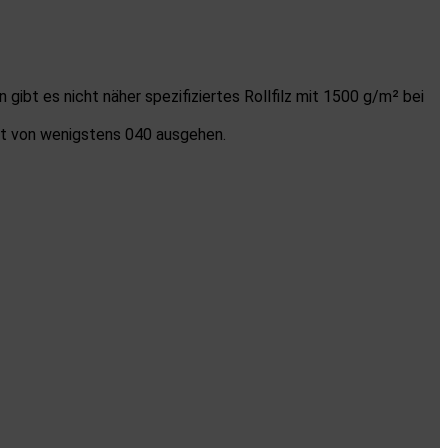
ibt es nicht näher spezifiziertes Rollfilz mit 1500 g/m² bei
it von wenigstens 040 ausgehen.