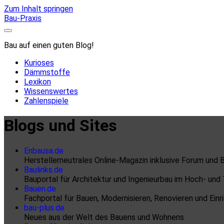
Zum Inhalt springen
Bau-Praxis
Bau auf einen guten Blog!
Kurioses
Dämmstoffe
Lexikon
Wissenswertes
Zahlenspiele
Blogs und Sites
Enbausa.de
Herstellerneutrales Online-Magazin inklusive Forum und
Baulinks.de
Bauportal für Architektur und Ingenieurbau im Hoch- und
Bauen.de
Fachportal für Bauen, Modernisieren, Renovieren und Einr
bau-plus.de
Neues aus der Welt des Bauens und Wohnens