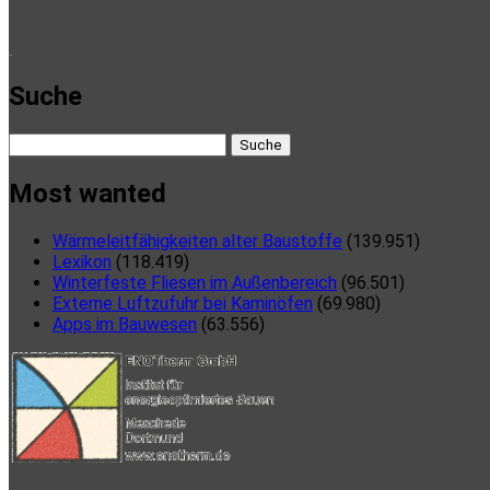
here
Suche
Suche
nach:
Most wanted
Wärmeleitfähigkeiten alter Baustoffe
(139.951)
Lexikon
(118.419)
Winterfeste Fliesen im Außenbereich
(96.501)
Externe Luftzufuhr bei Kaminöfen
(69.980)
Apps im Bauwesen
(63.556)