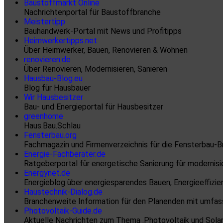
Baustoffmarkt Online
Nachrichtenportal für Baustoffbranche
Meistertipp
Bauhandwerk-Portal mit News und Profitipps
Heimwerkertipps.net
Über Heimwerker, Bauen, Renovieren & Wohnen
renovieren.de
Über Renovieren, Modernisieren, Sanieren
Hausbau-Blog.eu
Blog für Hausbauer
Wir Hausbesitzer
Bau- und Energieportal für Hausbesitzer
greenhome
Haus.Bau.Schlau
Fensterbau.org
Fachmagazin und Firmenverzeichnis für die Fensterbau-
Energie-Fachberater.de
Ratgeberportal für energetische Sanierung für modernisi
Energynet.de
Energieblog über energiesparendes Bauen, Energieeffizie
Haustechnik-Dialog.de
Branchenweite Information für den Planenden mit umfasse
Photovoltaik-Guide.de
Aktuelle Nachrichten zum Thema ‚Photovoltaik und Solar