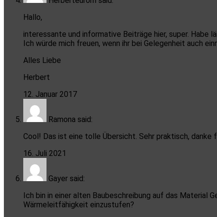
Herberteurom
said:
Hallo,
interessante und informative Beiträge hier, super. Habe l
Ich würde mich freuen, wenn ihr bei Gelegenheit auch e
Alles Liebe
Herbert
12. Januar 2017
Ramona
said:
Cool! Das ist eine tolle Übersicht. Sehr praktisch, danke 
16. Juli 2021
Gayer
said:
Ich bin in einer alten Baubeschreibung auf das Material G
Wärmeleitfähigkeit einzustufen?