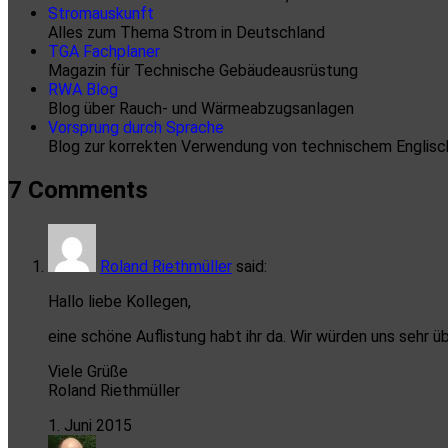
Stromauskunft
Alles zum Thema Strom in Deutschland
TGA Fachplaner
Magazin für Technische Gebäudeausrüstung
RWA Blog
Blog über Rauch- und Wärmeabzugsanlagen
Vorsprung durch Sprache
Blog zur korrekten Verwendung von technischem Englisc
7 Comments
Roland Riethmüller
said:
Hallo liebe Kollegen,
eine schöne Auflistung habt ihr da. Wir würden uns sehr 
Viele Grüße
Roland Riethmüller
1. Juni 2015