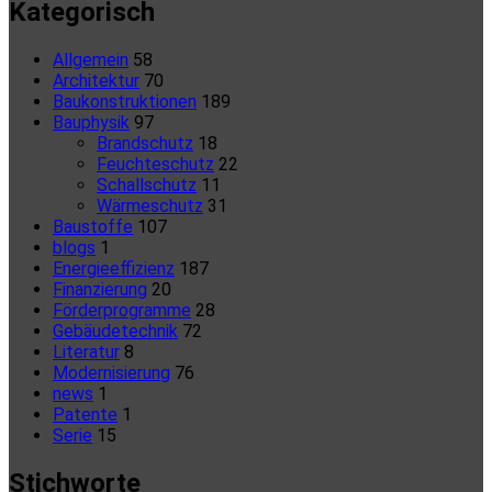
Kategorisch
Allgemein
58
Architektur
70
Baukonstruktionen
189
Bauphysik
97
Brandschutz
18
Feuchteschutz
22
Schallschutz
11
Wärmeschutz
31
Baustoffe
107
blogs
1
Energieeffizienz
187
Finanzierung
20
Förderprogramme
28
Gebäudetechnik
72
Literatur
8
Modernisierung
76
news
1
Patente
1
Serie
15
Stichworte