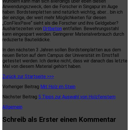
Wundern kann man sich allerdings über eben diesen
Anwendungszweck, den die Forscher in Singapur im Auge
haben. Bordsteinplatten sind natürlich wichtig, aber… bin ich
der einzige, der weit mehr Möglichkeiten für diesen
„ConFlexPave“ sieht als die Forscher und ihre Geldgeber?
Aushärtezeiten von
Ortbeton
entfallen. Bewehrungsstahl
kann eingespart werden. Geringerer Materialverbrauch durch
reduzierte Bauteildicke.
In den nächsten 3 Jahren sollen Bordsteinplatten aus dem
neuen Beton auf dem Campus der Universität im Ernstfall
getestet werden. Ich denke nicht, dass wir danach das letzte
Mal von diesem Material gehört haben.
Zurück zur Startseite >>>
Vorheriger Beitrag
Mit Holz im Stein
Nächster Beitrag
5 Tipps zur Auswahl von Holzfenstern
Allgemein
Schreib als Erster einen Kommentar