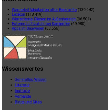
Wärmeleitfähigkeiten alter Baustoffe
(139.942)
Lexikon
(118.419)
Winterfeste Fliesen im Außenbereich
(96.501)
Externe Luftzufuhr bei Kaminöfen
(69.980)
Apps im Bauwesen
(63.556)
Wissenswertes
Generelles Wissen
Literatur
Institute
Verbände
Blogs und Sites