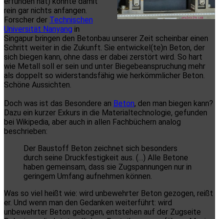
erfunden hat) könnte damit
rein gar nichts anfangen.
Forscher der
Technischen
Universität Nanyang
in
Singapur bringen den Betonbau unserer Zeit scheinbar einen
Schritt weiter in die Zukunft. Sie entwickel(te)n Beton, der
sich biegen kann, ohne dass er dabei zerstört wird. So hart
wie Metall soll er sein und unter Biegebeanspruchung mehr
als doppelt so widerstandsfähig wie herkömmlicher Beton.
Schöne Aussichten.
Doch was ist das Besondere an
Beton
, den man biegen kann?
Dazu ein kurzer Exkurs in die Materialtechnologie, gefunden
bei Wikipedia, aber auch in allen Fachbüchern analog
beschrieben:
Der Baustoff Beton zeichnet sich besonders
durch seine Druckfestigkeit aus. (…) Alle Betone
haben gemeinsam, dass sie Zugspannungen nur in
geringem Umfang aufnehmen können.
Was so viel heißt wie: wird unbewehrter Beton gezogen, reißt
er. Und wenn man den Gedanken weiterführt: wird
unbewehrter Beton gebogen, entstehen auf der Zugseite