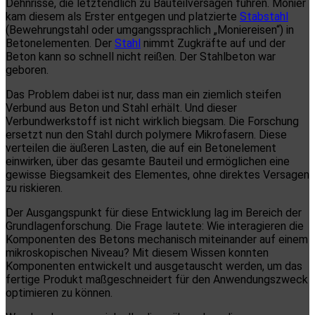
Dehnrisse, die letztendlich zu Bauteilversagen führen. Monier
kam diesem als Erster entgegen und platzierte
Stabstahl
(Bewehrungstahl oder umgangssprachlich „Moniereisen“) in
Betonelementen. Der
Stahl
nimmt Zugkräfte auf und der
Beton kann so schnell nicht reißen. Der Stahlbeton war
geboren.
Das Problem dabei ist nur, dass man ein ziemlich steifen
Verbund aus Beton und Stahl erhält. Und dieser
Verbundwerkstoff ist nicht wirklich biegsam. Die Forschung
ersetzt nun den Stahl durch polymere Mikrofasern. Diese
verteilen die äußeren Lasten, die auf ein Betonelement
einwirken, über das gesamte Bauteil und ermöglichen eine
gewisse Biegsamkeit des Elementes, ohne direktes Versagen
zu riskieren.
Der Ausgangspunkt für diese Entwicklung lag im Bereich der
Grundlagenforschung. Die Frage lautete: Wie interagieren die
Komponenten des Betons mechanisch miteinander auf einem
mikroskopischen Niveau? Mit diesem Wissen konnten
Komponenten entwickelt und ausgetauscht werden, um das
fertige Produkt maßgeschneidert für den Anwendungszweck
optimieren zu können.