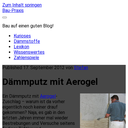
Zum Inhalt springen
Bau-Praxis
Bau auf einen guten Blog!
Kurioses
Dämmstoffe
Lexikon
Wissenswertes
Zahlenspiele
Published 17. September 2012 von
Stefan
Dämmputz mit Aerogel
Ein Dämmputz mit
Aerogel
-
Zuschlag – warum ist da vorher
eigentlich noch keiner drauf
gekommen? Naja, es gab in den
letzten Jahren immer mal wieder
Bestrebungen und Versuche seitens