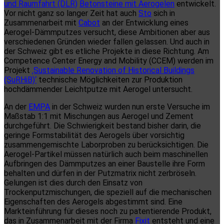
und Raumfahrt (DLR)
Betonsteine mit Aerogelen
entwickelt.
Vor nicht ganz so langer Zeit hat auch
Sto
sich in
Zusammenarbeit mit
Cabot
an der Entwicklung eines
Aerogel-Dämmputzes versucht, diese Ambitionen aber aus
verschiedenen Gründen wieder fallen gelassen. Und auch in
der Schweiz gibt es etliche Projekte in diese Richtung. Am
Competence Center Energy and Mobility (CCEM) werden im
Projekt
‚Sustainable Renovation of Historical Buildings
(SuRHiB)‘
technische Möglichkeiten zur Produktion
hochdämmender Leichtputze mit Aerogel untersucht.
An der
EMPA
in der Schweiz wurden nun erste Versuche im
Maßstab 1:1 mit Mischungen aus Aerogel und Zement
durchgeführt. Die Schwierigkeit bestand bisher darin, die
geringe Formstabilität des Aerogels über vorsichtig
zusammengemischte Laborproben zu berücksichtigen. Die
Aerogel-Partikel müssen natürlich auch beim maschinellen
Aufbringen des Dämmputzes an einer Baustelle ihre Form
behalten und dürfen in der Putzmatrix nicht zerbröseln.
Gelungen ist dies durch den Einsatz von
Trockenputzmischungen, die speziell auf die mechanischen
Eigenschaften des Aerogels abgestimmt sind. Eine
Markteinführung für dieses noch zu patentierende Produkt,
das in Zusammenarbeit mit der Firma
Fixit
entsteht und eine