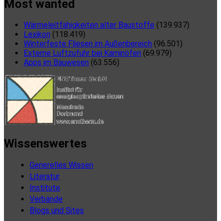
Most wanted
Wärmeleitfähigkeiten alter Baustoffe
(139.937)
Lexikon
(118.419)
Winterfeste Fliesen im Außenbereich
(96.501)
Externe Luftzufuhr bei Kaminöfen
(69.979)
Apps im Bauwesen
(63.556)
Wissenswertes
Generelles Wissen
Literatur
Institute
Verbände
Blogs und Sites