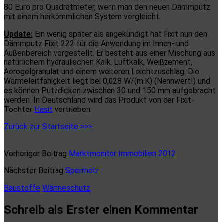
80 Euro pro Quadratmeter, wenn man den neuen Dämmputz
mit einem herkömmlichen System vergleicht.
Update:
Ein wenig später als angekündigt hat Fixit nun den
Dämmputz Fixit 222 für die Anwendung im Innen- und
Außenbereich vorgestellt. Er besteht aus einer Mischung aus
natürlichem hydraulischen Kalk, Luftkalk, Weißzement,
Aerogelgranulat und einem weiteren Leichtzuschlag. Die
Wärmeleitfähigkeit liegt bei 0,028 W/(m·K) (Nennwert!) und
es können Putzdicken zwischen 30 und 150 mm aufgebracht
werden. In Deutschland wird das Produkt von der Fixit-
Tochter
Hasit
vertrieben.
Zurück zur Startseite >>>
Vorheriger Beitrag
Marktmonitor Immobilien 2012
Nächster Beitrag
Sperrholz
Baustoffe
Wärmeschutz
Schreib als Erster einen Kommentar