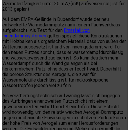
Wärmeleitfähigkeit unter 30 mW/(mK) aufweisen soll, ist für
2013 geplant.
Auf dem EMPA-Gelände in Dübendorf wurde der neu
entwickelte Wärmedämmputz nun in einem Fachwerkhaus
aufgebracht. Als Test für den
Ernstfall von
Innendämmsystemen
gelten speziell diese Konstruktionen
mit Holzbalken als organischem Material, dass von außen der
Witterung ausgesetzt ist und von innen gedämmt wird. Für
den neuen Putzes spricht, dass er wasserdampfdurchlässig
und wasserabweisend zugleich ist. So kann deutlich mehr
Wasserdampf durch die Wand gelangen als bei
herkömmlichem Putz, ohne dass er feucht wird. Dabei hilft
die poröse Struktur des Aerogels, die zwar für
Wassermoleküle durchlässig ist, für makroskopische
Wassertropfen jedoch viel zu fein.
Als verarbeitungstechnisch aufwändig lässt sich hingegen
das Aufbringen einer zweiten Putzschicht mit einem
gewebearmierten Einbettmörtel einstufen. Diese Schicht
wird notwendig, um den relativ weichen Aerogel-Dämmputz
gegen mechanische Einwirkungen zu schützen. Zudem könnte
der hohe Preis von Aerogel zum einer Herausforderungen
werden. Die Entwickler rechnen mit Mehrkosten von 40 bis