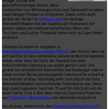
findiger Tüftler und
geschäftstüchtiger Firmen, diese
Kombination von Witterungsschutz und Dämmwert in einem
marktfähigen Produkt zu integrieren. Dabei sollte doch
gerade der Bedarf an
Dämmputzen
mit niedriger
Wärmeleitfähigkeit bei der Qualität der Konkurrenz auf
diesem Gebiet ein marktwirtschaftliches Muss sein.
Trotzdem sind solche Produkte bisher nicht auf dem Markt
erhältlich.
Dämmputze haben im Vergleich zu
Wärmedämmverbundsystemen (WDVS)
den Vorteil, dass sie
sich leichter an eine vorhandene Außenwandkontur anpassen
lassen, ohne dass die Optik der Fassade bei einer
herkömmlichen Dämmung von außen gestört wird. Und
gerade bei verwinkelten Geometrien, bei Rundungen oder in
Ecken können flächig anzubringende Dämmstoffe schnell an
ihre Grenzen stoßen. Nachteilig wirkt sich jedoch die hohe
Wärmeleitfähigkeit konventioneller Dämmputze aus. Diese
liegt meist irgendwo zwischen 70 und 90 mW/(mK) und um
einen Faktor 2 bis 3 über dem, was mit Dämmstoffplatten
aus
Polystyrol
,
Mineralwolle
oder ähnlichem möglich ist.
Vor ein paar Jahren hatte das
Deutsche Zentrum für Luft-