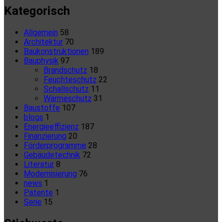
Kategorisch
Allgemein
58
Architektur
70
Baukonstruktionen
189
Bauphysik
97
Brandschutz
18
Feuchteschutz
22
Schallschutz
11
Wärmeschutz
31
Baustoffe
107
blogs
1
Energieeffizienz
187
Finanzierung
20
Förderprogramme
28
Gebäudetechnik
72
Literatur
8
Modernisierung
76
news
1
Patente
1
Serie
15