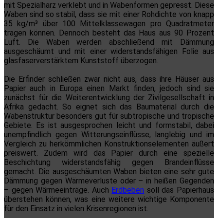
mit Spezialharz verklebt und in Wabenformen gepresst. Diese
Waben sind so stabil, dass sie mit einer Rohdichte von knapp
35 kg/m³ über 100 Mittelklassewagen pro Quadratmeter
tragen können. Dennoch besteht das Haus aus 90 Prozent
Luft. Die Waben werden abschließend mit Dämmung
ausgeschäumt und mit einer widerstandsfähigen Folie aus
glasfaserverstärktem Kunststoff überzogen.
Die Erfinder schließen zwar nicht aus, dass ihre Häuser aus
Papier auch in Europa einen Markt finden, jedoch sind sie
zunächst für die Weiterentwicklung der Zivilgesellschaft in
Afrika gedacht. So eignet sich das Baumaterial durch die
Wabenstruktur besonders gut für subtropische und tropische
Gebiete. Es ist ausgesprochen leicht und formstabil, dabei
unempfindlich gegen Witterungseinflüsse, langlebig und im
Vergleich zu herkömmlichen Konstruktionselementen äußert
preiswert. Zudem wird das Papier durch eine spezielle
Beschichtung widerstandsfähig gegen Brandeinflüsse
gemacht. Die ausgeschäumten Waben bieten eine sehr gute
Dämmung gegen Wärmeverluste oder – in heißen Gegenden
– gegen Wärmeeinträge. Auch
Erdbeben
soll das Papierhaus
überstehen können, was eine weitere wichtige Komponente
für den Einsatz in vielen Krisenregionen ist.