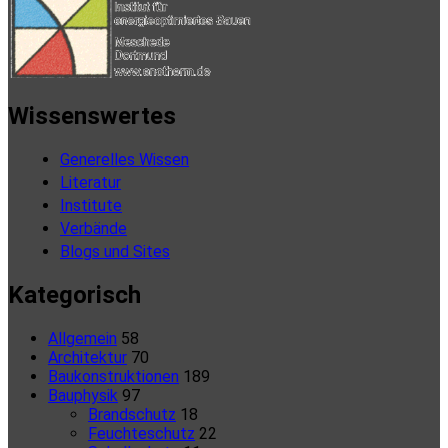
Wissenswertes
Generelles Wissen
Literatur
Institute
Verbände
Blogs und Sites
Kategorisch
Allgemein
58
Architektur
70
Baukonstruktionen
189
Bauphysik
97
Brandschutz
18
Feuchteschutz
22