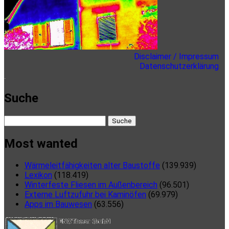
Disclaimer / Impressum
Datenschutzerklärung
here
Suche
Suche
nach:
Most wanted
Wärmeleitfähigkeiten alter Baustoffe
(139.939)
Lexikon
(118.419)
Winterfeste Fliesen im Außenbereich
(96.501)
Externe Luftzufuhr bei Kaminöfen
(69.979)
Apps im Bauwesen
(63.556)