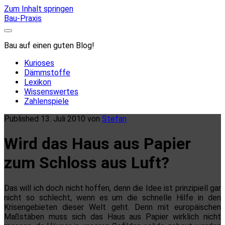
Zum Inhalt springen
Bau-Praxis
Bau auf einen guten Blog!
Kurioses
Dämmstoffe
Lexikon
Wissenswertes
Zahlenspiele
Published 13. Juli 2010 von
Stefan
Wird das Haus aus Papier
zum Schloss aus Luft?
Das will ich doch nicht hoffen, denn die Idee ist prinzipiell gar
nicht so schlecht, wenn es um die schnelle Hilfe in den
Krisengebieten dieser Welt geht. Denn mit europäischen
Maßstäben muss sich das Haus aus Papier wirklich nicht