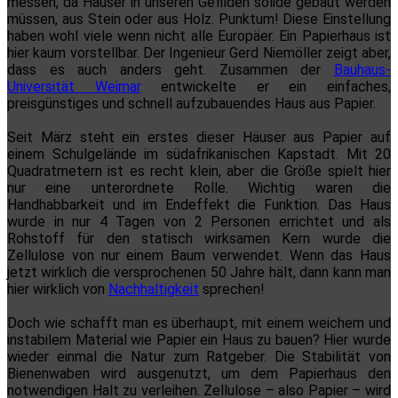
messen, da Häuser in unseren Gefilden solide gebaut werden
müssen, aus Stein oder aus Holz. Punktum! Diese Einstellung
haben wohl viele wenn nicht alle Europäer. Ein Papierhaus ist
hier kaum vorstellbar. Der Ingenieur Gerd Niemöller zeigt aber,
dass es auch anders geht. Zusammen der
Bauhaus-
Universität Weimar
entwickelte er ein einfaches,
preisgünstiges und schnell aufzubauendes Haus aus Papier.
Seit März steht ein erstes dieser Häuser aus Papier auf
einem Schulgelände im südafrikanischen Kapstadt. Mit 20
Quadratmetern ist es recht klein, aber die Größe spielt hier
nur eine unterordnete Rolle. Wichtig waren die
Handhabbarkeit und im Endeffekt die Funktion. Das Haus
wurde in nur 4 Tagen von 2 Personen errichtet und als
Rohstoff für den statisch wirksamen Kern wurde die
Zellulose von nur einem Baum verwendet. Wenn das Haus
jetzt wirklich die versprochenen 50 Jahre hält, dann kann man
hier wirklich von
Nachhaltigkeit
sprechen!
Doch wie schafft man es überhaupt, mit einem weichem und
instabilem Material wie Papier ein Haus zu bauen? Hier wurde
wieder einmal die Natur zum Ratgeber. Die Stabilität von
Bienenwaben wird ausgenutzt, um dem Papierhaus den
notwendigen Halt zu verleihen. Zellulose – also Papier – wird