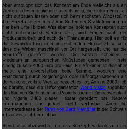
Aber entpuppt sich das Konzept am Ende vielleicht als ein
Weiteres dieser baulichen Luftschlösser, die sich im Ernstfall
nicht aufbauen lassen oder sich beim nächsten Windstoß in
ihre Einzelteile zerlegen? Von Seiten der Statik kann ich mir
hier kein Urteil bilden. Was aber bei solchen Konzepten auch
nicht unterschätzt werden darf, sind Fragen nach der
Produzierbarkeit und nach der Finanzierung. Hier soll es für
die Gewährleistung einer ausreichenden Flexibilität so sein,
dass die Waben maschinell vor Ort hergestellt und nur die
Rohstoffe geliefert werden. Die Kosten scheinen –
wiederum an europäischen Maßstäben gemessen – sehr
niedrig zu sein: 4000 Euro pro Haus. Für Afrikaner ist dies aber
meist eine unvorstellbar hohe Summe, wodurch eine
Finanzierung durch Regierungen oder Hilfsorganisationen als
der wirkungsvollste Weg zu bezeichnen ist. Anfang 2009 hieß
es bereits, dass die Hilfsorganisation
World Vision
angeblich
den Bau von Siedlungen aus Papierhäusern in Zimbabwe plant
und Nigeria 2400 dieser Häuser geordert hat. Neuere
Informationen sind jedoch nicht verfügbar. Auch die
Internetadresse der
Firma von Gerd Niemöller
in der Schweiz
ist zur Zeit nicht erreichbar.
Bleibt also abzuwarten, ob das Konzept wirklich zu einer