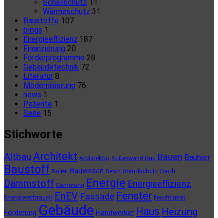
Schallschutz
11
Wärmeschutz
31
Baustoffe
107
blogs
1
Energieeffizienz
187
Finanzierung
20
Förderprogramme
28
Gebäudetechnik
72
Literatur
8
Modernisierung
76
news
1
Patente
1
Serie
15
Stichworte
Architekt
Altbau
Bauen
Bauherr
Architektur
Bau
Außenwand
Baustoff
Bauwesen
Brandschutz
Dach
Bauteil
Beton
Energie
Dämmstoff
Energieeffizienz
Dämmung
Fenster
EnEV
Fassade
Energieverbrauch
Feuchtigkeit
Gebäude
Haus
Heizung
Förderung
Handwerker