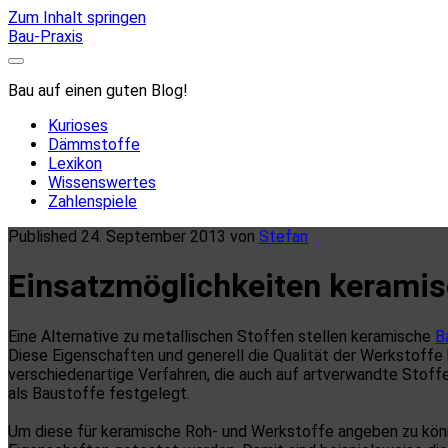
Zum Inhalt springen
Bau-Praxis
Bau auf einen guten Blog!
Kurioses
Dämmstoffe
Lexikon
Wissenswertes
Zahlenspiele
Published 24. September 2013 von
Stefan
Einsatzmöglichkeiten keramis
Eine Alternative zu metallischen Stoffen stellen keramische
B
Diese Eigenschaften und generell die Qualität der Werkstoffe
verschiedenartige Verfahren, die auch auf artverwandte Stoff
als Baustoffe festgelegt.
Um diese für keramische Roh- und Werkstoffe angeben zu kön