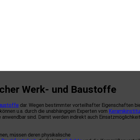
cher Werk- und Baustoffe
austoffe
dar. Wegen bestimmter vorteilhafter Eigenschaften biet
 können u.a. durch die unabhängigen Experten vom
Keramikinstitu
e anwendbar sind. Damit werden indirekt auch Einsatzmöglichkei
nen, müssen deren physikalische