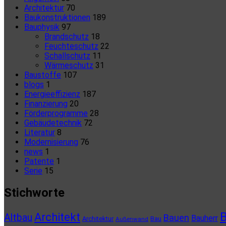
Architektur
70
Baukonstruktionen
189
Bauphysik
97
Brandschutz
18
Feuchteschutz
22
Schallschutz
11
Wärmeschutz
31
Baustoffe
107
blogs
1
Energieeffizienz
187
Finanzierung
20
Förderprogramme
28
Gebäudetechnik
72
Literatur
8
Modernisierung
76
news
1
Patente
1
Serie
15
Stichworte
B
Architekt
Altbau
Bauen
Bauherr
Architektur
Bau
Außenwand