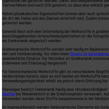
Eigenschaften getestet werden. Damit sind beispielsweise di
Testverfahren sind nach DIN genormt, so dass eine wirklich ge
Neben physikalischen Eigenschaften können aber auch optische
die Art der Farbe und des Glanzes ermittelt wird. Zudem könn
getestet werden.
Generell lässt sich eine Unterteilung der Werkstoffe in grobk
ausschlaggebendes Unterscheidungskriterium ist die Korngröße
als Feinkeramik eingestuft werden.
Grobkeramische Werkstoffe werden sehr häufig im Baubereich
hart und formbeständig. Vor allem beim
Einsatz im Außenberei
uneinheitliche Struktur. Für Historiker ist Grobkeramik intere
(Irdenware und Steinzeug) hergestellt.
Für feinmechanische Werkstoffe gibt es verschiedene Begriff
verdeutlichen bereits, dass es sich hierbei um Werkstoffe han
Verwendungsmöglichkeit erhält sie jedoch durch Erhitzung bei
Deswegen besitzt Feinkeramik häufig eine Hitzebeständigkeit 
Shuttle
bei Wiedereintritt in die Erdatmosphäre verwendet. A
Verwendet werden diese Stoffe beispielsweise in der Medizint
Im Ingenieurbereich werden feinkeramische Elemente als Isol