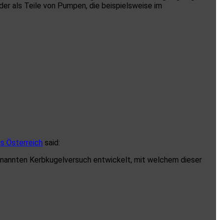
er als Teile von Pumpen, die beispielsweise im
us Österreich
said:
ogenannten Kerbkugelversuch entwickelt, mit welchem dieser