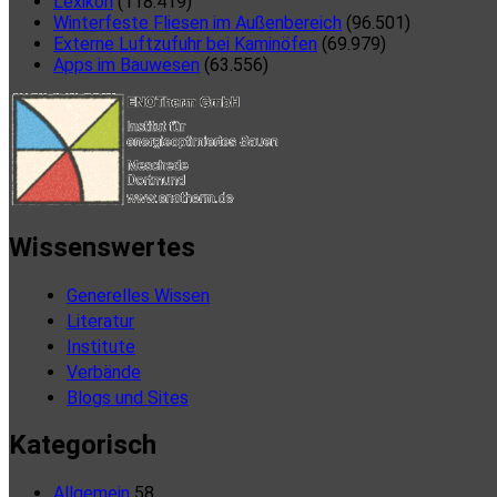
Lexikon
(118.419)
Winterfeste Fliesen im Außenbereich
(96.501)
Externe Luftzufuhr bei Kaminöfen
(69.979)
Apps im Bauwesen
(63.556)
Wissenswertes
Generelles Wissen
Literatur
Institute
Verbände
Blogs und Sites
Kategorisch
Allgemein
58