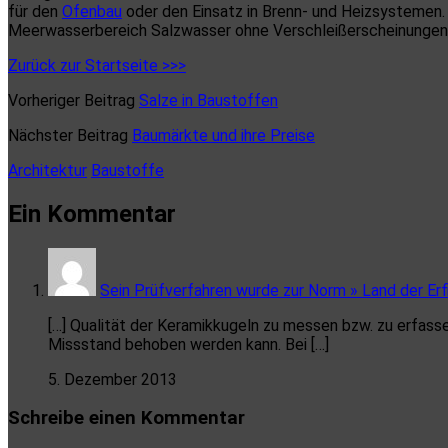
für den
Ofenbau
oder den Einsatz in Brenn- und Heizsystemen. 
Meerwasserbereich Salzwasser ohne Verschleißerscheinungen 
Zurück zur Startseite >>>
Vorheriger Beitrag
Salze in Baustoffen
Nächster Beitrag
Baumärkte und ihre Preise
Architektur
Baustoffe
Ein Kommentar
Sein Prüfverfahren wurde zur Norm » Land der Erf
[…] Qualität der Keramikkugeln zu messen bzw. zu erfass
Missstand behoben werden kann. Bei […]
5. Dezember 2013
Schreibe einen Kommentar