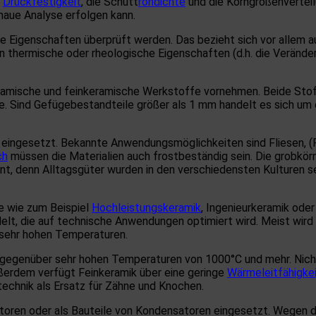
e
Druckfestigkeit
, die Schütt
rohdichte
und die Korngrößenvertei
naue Analyse erfolgen kann.
 Eigenschaften überprüft werden. Das bezieht sich vor allem a
en thermische oder rheologische Eigenschaften (d.h. die Verände
eramische und feinkeramische Werkstoffe vornehmen. Beide Stoff
. Sind Gefügebestandteile größer als 1 mm handelt es sich um 
 eingesetzt. Bekannte Anwendungsmöglichkeiten sind Fliesen, 
ch
müssen die Materialien auch frostbeständig sein. Die grobkörn
ssant, denn Alltagsgüter wurden in den verschiedensten Kulturen
e wie zum Beispiel
Hochleistungskeramik
, Ingenieurkeramik ode
delt, die auf technische Anwendungen optimiert wird. Meist wir
 sehr hohen Temperaturen.
gegenüber sehr hohen Temperaturen von 1000°C und mehr. Nicht 
ußerdem verfügt Feinkeramik über eine geringe
Wärmeleitfähigke
echnik als Ersatz für Zähne und Knochen.
atoren oder als Bauteile von Kondensatoren eingesetzt. Wegen 