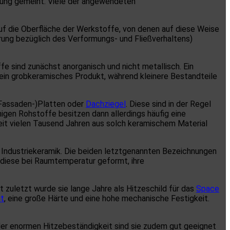
lung gemeint. Viele der angewendeten
uf die Oberfläche der Werkstoffe, von denen auf diese Weise
rung bezüglich des Verformungs- und Fließverhaltens)
e sind zunächst anorganisch und nicht metallisch. Ein
ein grobkeramisches Produkt, während kleinere Bestandteile
(Fassaden-)Platten oder
Dachziegel
. Diese sind in der Regel
igen Rohstoffe besitzen dann allerdings häufig eine
 seit vielen Tausend Jahren aus solch keramischem Material
r Industriekeramik. Die beiden letztgenannten Bezeichnungen
d diese bei Raumtemperatur geformt, ihre
zuletzt wurde sie lange Jahre als Hitzeschild für das
Space
it
, eine große Härte und eine hohe mechanische Festigkeit.
der enormen Hitzebeständigkeit sind sie zudem gut geeignet