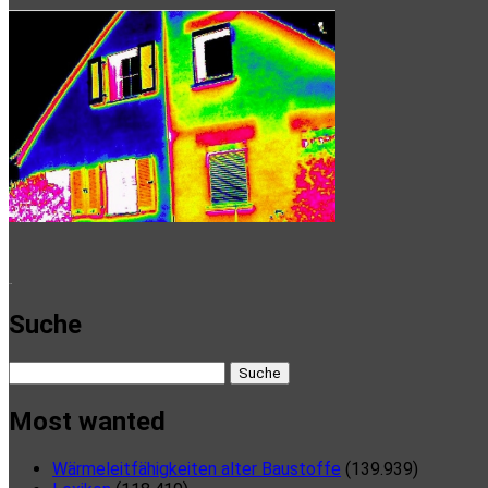
Primäre
Sidebar
here
Suche
Suche
nach:
Most wanted
Wärmeleitfähigkeiten alter Baustoffe
(139.939)