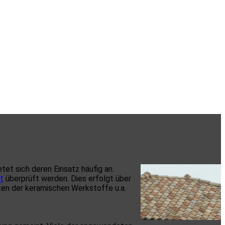
et sich deren Einsatz häufig an.
t
überprüft werden. Dies erfolgt über
ten der keramischen Werkstoffe u.a.