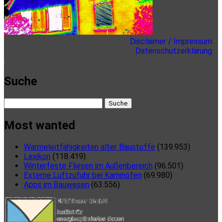
Disclaimer / Impressum
Datenschutzerklärung
here
Suche
Suche
nach:
Most wanted
Wärmeleitfähigkeiten alter Baustoffe
(139.953)
Lexikon
(118.419)
Winterfeste Fliesen im Außenbereich
(96.501)
Externe Luftzufuhr bei Kaminöfen
(69.980)
Apps im Bauwesen
(63.556)