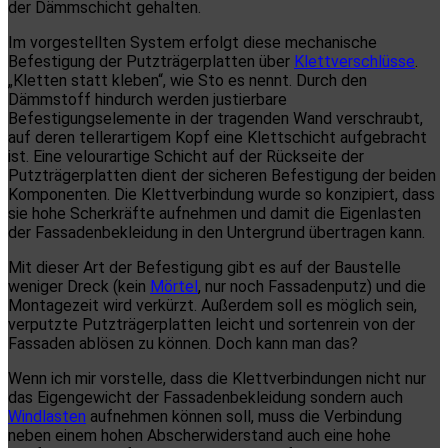
der Dämmschicht gehalten.
Im vorgestellten System erfolgt diese mechanische
Befestigung der Putzträgerplatten über
Klettverschlüsse
.
„Kletten statt kleben“, wie Sto es nennt. Durch den
Dämmstoff hindurch werden justierbare
Befestigungselemente in der tragenden Wand verschraubt,
auf deren tellerartigem Kopf eine Klettschicht aufgebracht
ist. Eine velourartige Schicht auf der Rückseite der
Putzträgerplatten dient der sicheren Befestigung der beiden
Komponenten. Die Klettverbindung wurde so konzipiert, dass
sie hohe Scherkräfte aufnehmen und damit die Eigenlasten
der Fassadenbekleidung in den Untergrund übertragen kann.
Mit dieser Art der Befestigung gibt es auf der Baustelle
weniger Dreck (kein
Mörtel
, nur noch Fassadenputz) und die
Montagezeit wird verkürzt. Außerdem soll es möglich sein,
verputzte Putzträgerplatten leicht und sortenrein von der
Fassaden ablösen zu können. Doch kann man das?
Wenn ich mir vorstelle, dass die Klettverbindungen nicht nur
das Eigengewicht der Fassadenbekleidung sondern auch
Windlasten
aufnehmen können soll, muss die Verbindung
neben einem hohen Abscherwiderstand auch eine hohe