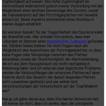
Zugfestigkeit aufweisen. Eine hohe Zugfestigkeit im
Klettverbund widerspricht jedoch meiner Vorstellung von der
Möglichkeit einer leichten Demontage des System, zumal
der Fassadenputz auf den Putzträgerplatten mit Gewebe
armiert ist. Beide Aspekte erschweren einen Rückbau in
meinen Augen erheblich.
Ein weiterer Aspekt für die Tragsicherheit des Systems kann
der Brandfall sein. Hier schreibt Sto jedoch, dass man
Lösungen im Rahmen einer
europäischen Zulassung
gefunden
hat. Darüber hinaus bleiben für mich Fragen nach der
Möglichkeit des Ausrichtens der Putzträgerplatten, so dass
keine Fugen oder Versprünge zwischen den Platten
entstehen, sowie der Druckfestigkeit der Klettverbindung,
die ich aus dem Hausgebrauch als recht nachgiebig in
Erinnerung habe. Und ich sehe ein paar logistische Probleme:
werden die Velourschlingen der untersten Platten auf einer
Palette durch das Gewicht der darauf liegenden Platten
nicht zusammen gedrückt und wie wirken sich
Verschmutzungen der Velourschicht auf die Tragfähigkeit
aus?
Nun ja, ich gehe davon aus, dass Sto hierfür Antworten hat.
Ich kenne sie nicht, aber ich denke, dass der prinzipielle