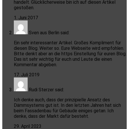
handelt. Glücklicherweise bin ich auf diesen Artikel
gestoßen.
1. Juni 2017
Sven aus Berlin
said:
Ein sehr interessanter Artikel. Großes Kompliment für
diesen Blog. Weiter so. Eure Webseite wird empfohlen.
Bitte denkt aber an die https Einstellung für euren Blog.
Das ist sehr wichtig für euch und Leute die einen
Kommentar abgeben.
17. Juli 2019
Rudi Sterzer
said:
Ich denke auch, dass der prinzipielle Ansatz des
Dämmsystems gut ist. In den letzten Jahren hat sich
beim Fassadenbau für Gebäude einiges getan. Ich
denke, dass der Markt dafür besteht.
29. April 2023