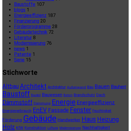
Baustoffe
107
blogs
1
Energieeffizienz
187
Finanzierung
20
Förderprogramme
28
Gebäudetechnik
72
Literatur
8
Modernisierung
76
news
1
Patente
1
Serie
15
Stichworte
Architekt
Altbau
Bauen
Bauherr
Architektur
Bau
Außenwand
Baustoff
Bauwesen
Brandschutz
Dach
Bauteil
Beton
Energie
Dämmstoff
Energieeffizienz
Dämmung
Fenster
EnEV
Fassade
Energieverbrauch
Feuchtigkeit
Gebäude
Haus
Heizung
Förderung
Handwerker
Holz
Nachhaltigkeit
KfW
Konstruktion
Lüftung
Modernisierung