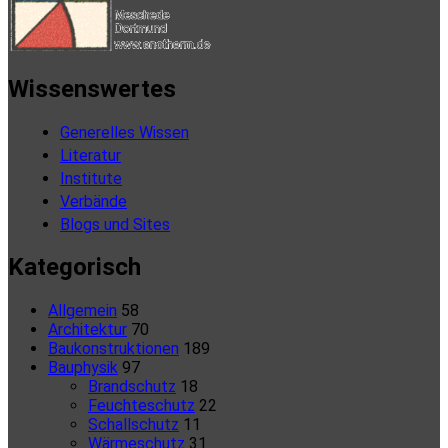
Wissenswertes
Generelles Wissen
Literatur
Institute
Verbände
Blogs und Sites
Kategorisch
Allgemein
58
Architektur
70
Baukonstruktionen
189
Bauphysik
97
Brandschutz
18
Feuchteschutz
22
Schallschutz
11
Wärmeschutz
31