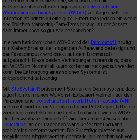
ist natürlich eine feine Sache, wenn man sich die
Entsorgungsherausforderungen eines
herkömmlichen
Wärmedämmverbundsystems (WDVS)
vor Augen hält. Die
Intention ist prinzipiell eine gute. Filtert man jedoch ein wenig
des üblichen Marketing-Tam-Tams heraus, ist der Ansatz
dann immer noch so gut wie beschrieben?
In einem herkömmlichen WDVS wird der
Dämmstoff
häufig
mit Klebemörtel an der tragenden Außenwand befestigt und
der Fassadenputz wird direkt auf dem Dämmstoff
aufgebracht. Diese beiden Verklebungen führen dazu, dass
ein WDVS im Normalfall kaum sortenrein rückgebaut werden
kann. Die Entsorgung eines solchen Systems ist
entsprechend aufwändig.
Mit
StoSystain R
präsentiert Sto nun ein Dämmsystem, dass
eigentlich kein reines WDVS ist. Es basiert vielmehr auf den
Prinzipien einer
vorgehängten hinterlüfteten Fassade (VHF)
und kombiniert deren Vorteile mit einer Putzträgerplatte, die
wiederum architektonische Freiheiten bietet wie ein WDVS.
Der frei wählbare Dämmstoff wird hierbei mechanisch über
Tellerdübel
an der tragenden Wand befestigt und kann
problemlos entfernt werden. Die Putzträgerplatten aus
recykliertem Altglas werden ebenfalls ’nur‘ mechanisch vor