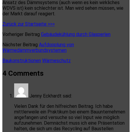
Ansatz des Dämmsystems (auch wenn es kein wirkliches
WDVS ist) kein schlechter ist. Man wird sehen müssen, wie
der Markt darauf reagiert.
Zurück zur Startseite >>>
Vorheriger Beitrag
Gebäudekühlung durch Glasperlen
Nächster Beitrag
Aufdopplung von
Wärmedämmverbundsystemen
Baukonstruktionen
Wärmeschutz
4 Comments
Jenny Eckhardt
said:
Vielen Dank für den hilfreichen Beitrag. Ich habe
mittlerweile ein Praktikum bei einem Bauunternehmen
angefangen und versuche so viel Input wie möglich
aufzunehmen. Demnächst muss ich eine Präsentation
halten, die sich um das Recycling auf Baustellen