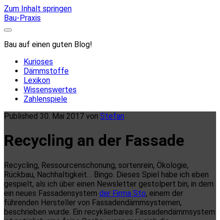
Zum Inhalt springen
Bau-Praxis
Bau auf einen guten Blog!
Kurioses
Dämmstoffe
Lexikon
Wissenswertes
Zahlenspiele
Published 30. Mai 2017 von
Stefan
Recycling an der Fassade
Recycling, Ressourcenschonung, sortenrein, Ökologie,
Rückbau, Nachhaltigkeit… Bingo. Dieses Spiel habe ich eben
gespielt, als ich über einen Newsletter gestolpert bin, in dem
ein neues Fassadensystem
der Firma Sto
, einem der
führenden Hersteller von Fassadendämmsystemen,
beschrieben wurde. Ein recyklierbares Fassadendämmsystem