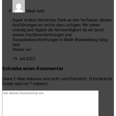
Mayk
said:
Super Artikel, herzlichen Dank an den Verfasser, diesen
Ausführungen ist nichts dazu zufügen. Wir sehen
ständig und täglich die Notwendigkeit da wir durch
unsere Dachbeschichtungen und
Fassadenbeschichtungen in Berlin Brandenburg tätig
sind.
Weiter so!
19. Juli 2023
Schreibe einen Kommentar
Deine E-Mail-Adresse wird nicht veröffentlicht.
Erforderliche
Felder sind mit
*
markiert
Dein
Kommentar