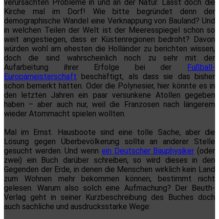
verursachten Probleme in und an der Natur. Lasst doch die
Kirche mal im Dorf! Wie bitte begründet denn der
demographische Wandel eine Verknappung von Bauland? Und
in welchen Teilen der Welt ist der Meeresspiegel schon so
weit angestiegen, dass er Küstenregionen bedroht? Davon
würden wohl am ehesten die Holländer zu berichten wissen,
doch die sind wahrscheinlich noch zu sehr mit der
Aufarbeitung ihrer Erfolge bei der
Fußball-
Europameisterschaft
beschäftigt, als dass sie das bisher
schon bemerkt hätten. Oder die Polynesier, hier könnte es in
den letzten Jahren ein paar versunkene Atollen gegeben
haben – aber auch nur, weil die Franzosen nach längerem
wieder Atommacht spielen wollten.
Mal im Ernst. Hausboote sind eine tolle Sache, aber die
Lösung gegen Überbevölkerung sollte an anderer Stelle
gesucht werden. Und wenn
ein Deutscher Bauphysiker
(oder
zwei) ein Buch darüber schreiben, so wird dieses in den
Gegenden der Erde, in denen die Menschen wirklich kein Land
zum Wohnen mehr bekommen können, bestimmt nicht
gelesen. Warum also solch eine Aufmachung? Der Beuth-
Verlag geht in seiner Kurzbeschreibung des Buches doch
auch sachliche und ausdrucksstarke Wege: