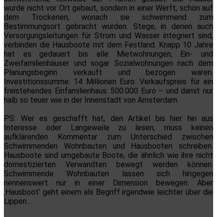
wurde nicht vor Ort gebaut, sondern in einer Werft, schön auf
dem Trockenen, wonach sie schwimmend zum
Bestimmungsort gebracht wurden. Stege, in denen auch
Versorgungsleitungen für Strom und Wasser integriert sind,
verbinden die Hausboote mit dem Festland. Knapp 10 Jahre
hat es gedauert bis alle Mietwohnungen, Ein- und
Zweifamilienhäuser und sogar Sozialwohnungen nach dem
Planungsbeginn verkauft und bezogen waren.
Investitionssumme: 14 Millionen Euro. Verkaufspreis für ein
freistehendes Einfamilienhaus: 500.000 Euro – und damit nur
halb so teuer wie in der Innenstadt von Amsterdam.
PS: Wer es geschafft hat, den Artikel bis hier hin aus
Interesse oder Langeweile zu lesen, muss keinen
aufklärenden Kommentar zum Unterschied zwischen
Schwimmenden Wohnbauten und Hausbooten schreiben.
Hausboote sind umgebaute Boote, die ähnlich wie ihre nicht
domestizierten Verwandten bewegt werden können.
Schwimmende Wohnbauten lassen sich hingegen
nennenswert nur in einer Dimension bewegen. Aber
‚Hausboot‘ geht einem als Begriff irgendwie leichter über die
Lippen…