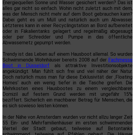
Energiequellen Sonne und Wasser gesichert werden? Das ist
alles gar nicht so einfach. Wohin nicht zuletzt auch mit dem,
was der Mensch nicht mehr auf dem Boot gebrauchen kann?
Dabei geht es um Müll und natürlich auch um Abwasser.
Letzteres kann in einer Recyclingstation an Bord aufbereitet
oder in Fäkalientanks gelagert und regelmäßig abgesaugt
oder per Schredder und Pumpe in das öffentliche
Abwassernetz gepumpt werden.
Trendy ist das Leben auf einem Hausboot allemal. So wurden
Schwimmende Wohnhäuser bereits 2008 auf der
Fachmesse
Boot in Düsseldorf
als attraktive Investitionsobjekte
angekündigt. Man fühlt sich frei und viel näher der Natur.
Doch natürlich muss man für diese Exklusivität der ‚Floating
Homes‘ auch ein wenig tiefer in die Tasche greifen. Die
Mehrkosten eines Hausbootes zu einem vergleichbaren
Domizil auf festem Grund werden mit ungefähr 15%
beziffert. Sicherlich ein machbarer Betrag für Menschen, die
es sich sowieso leisten können.
In der Nähe von Amsterdam wurden vor nicht allzu langer Zeit
55 Ein- und Mehrfamilienhäuser im ersten schwimmenden
Viertel der Stadt gebaut, teilweise auf Betontanks
schwimmend, teilweise auf Pfählen gebaut. Die Häuser