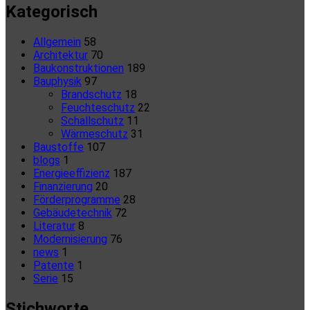
Kategorisch
Allgemein
58
Architektur
70
Baukonstruktionen
189
Bauphysik
97
Brandschutz
18
Feuchteschutz
22
Schallschutz
11
Wärmeschutz
31
Baustoffe
107
blogs
1
Energieeffizienz
187
Finanzierung
20
Förderprogramme
28
Gebäudetechnik
72
Literatur
8
Modernisierung
76
news
1
Patente
1
Serie
15
Stichworte