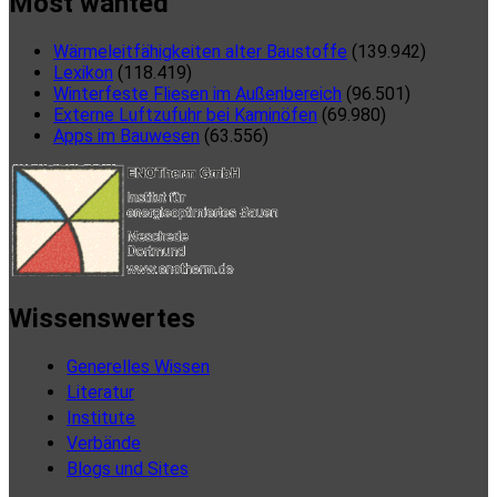
Most wanted
Wärmeleitfähigkeiten alter Baustoffe
(139.942)
Lexikon
(118.419)
Winterfeste Fliesen im Außenbereich
(96.501)
Externe Luftzufuhr bei Kaminöfen
(69.980)
Apps im Bauwesen
(63.556)
Wissenswertes
Generelles Wissen
Literatur
Institute
Verbände
Blogs und Sites