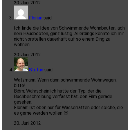
20. Juni 2012
Florian
said:
Ich finde die Idee von Schwimmende Wohnbauten, ach
nein Hausbooten, ganz lustig. Allerdings könnte ich mir
nicht vorstellen dauerhaft auf so einem Ding zu
wohnen.
20. Juni 2012
Stefan
said:
Watzmann: Wenn dann schwimmende Wohnwagen,
bitte!
Björn: Wahrscheinlich hatte der Typ, der die
Buchbeschreibung verfasst hat, den Film gerade
gesehen.
Florian: Ist eben nur für Wasserratten oder solche, die
es gerne werden wollen 😉
20. Juni 2012