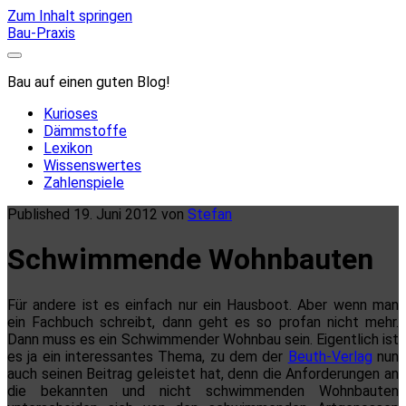
Zum Inhalt springen
Bau-Praxis
Bau auf einen guten Blog!
Kurioses
Dämmstoffe
Lexikon
Wissenswertes
Zahlenspiele
Published 19. Juni 2012 von
Stefan
Schwimmende Wohnbauten
Für andere ist es einfach nur ein Hausboot. Aber wenn man
ein Fachbuch schreibt, dann geht es so profan nicht mehr.
Dann muss es ein Schwimmender Wohnbau sein. Eigentlich ist
es ja ein interessantes Thema, zu dem der
Beuth-Verlag
nun
auch seinen Beitrag geleistet hat, denn die Anforderungen an
die bekannten und nicht schwimmenden Wohnbauten