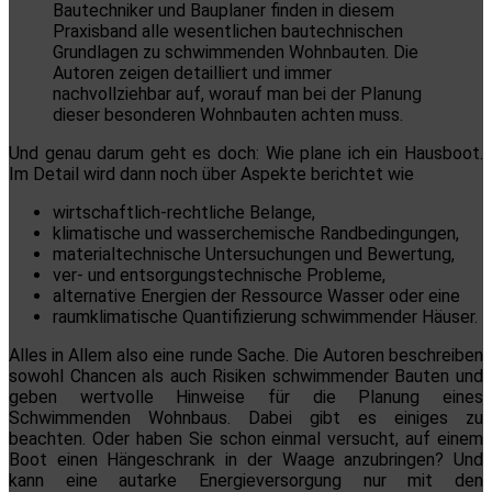
Bautechniker und Bauplaner finden in diesem
Praxisband alle wesentlichen bautechnischen
Grundlagen zu schwimmenden Wohnbauten. Die
Autoren zeigen detailliert und immer
nachvollziehbar auf, worauf man bei der Planung
dieser besonderen Wohnbauten achten muss.
Und genau darum geht es doch: Wie plane ich ein Hausboot.
Im Detail wird dann noch über Aspekte berichtet wie
wirtschaftlich-rechtliche Belange,
klimatische und wasserchemische Randbedingungen,
materialtechnische Untersuchungen und Bewertung,
ver- und entsorgungstechnische Probleme,
alternative Energien der Ressource Wasser oder eine
raumklimatische Quantifizierung schwimmender Häuser.
Alles in Allem also eine runde Sache. Die Autoren beschreiben
sowohl Chancen als auch Risiken schwimmender Bauten und
geben wertvolle Hinweise für die Planung eines
Schwimmenden Wohnbaus. Dabei gibt es einiges zu
beachten. Oder haben Sie schon einmal versucht, auf einem
Boot einen Hängeschrank in der Waage anzubringen? Und
kann eine autarke Energieversorgung nur mit den