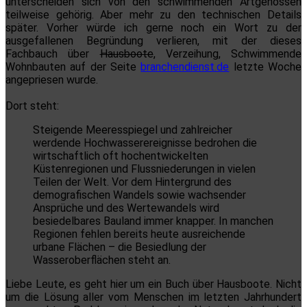
unterscheiden sich von den schwimmenden Artgenossen
teilweise gehörig. Aber mehr zu den technischen Details
später. Vorher würde ich gerne noch ein Wort zu der
ausgefallenen Begründung verlieren, mit der dieses
Fachbauch über
Hausboote
, Verzeihung, Schwimmende
Wohnbauten auf der Seite
branchendienst.de
letzte Woche
angepriesen wurde.
Dort steht:
Steigende Meeresspiegel und zahlreicher
werdende Hochwasserereignisse bedrohen die
wirtschaftlich oft hochentwickelten
Küstenregionen und Flussniederungen in vielen
Teilen der Welt. Vor dem Hintergrund des
demografischen Wandels sowie wachsender
Ansprüche und des Wertewandels wird
besiedelbares Bauland immer knapper. In manchen
Regionen fehlen bereits heute ausreichende
urbane Flächen – die Besiedlung der
Wasseroberflächen steht an.
Liebe Leute, es geht hier um ein Buch über Hausboote. Nicht
um die Lösung aller vom Menschen im letzten Jahrhundert