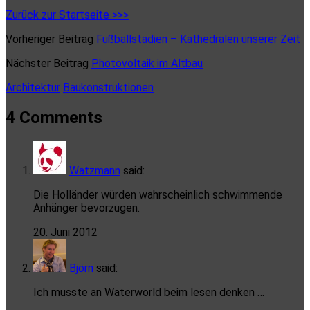
Zurück zur Startseite >>>
Vorheriger Beitrag
Fußballstadien – Kathedralen unserer Zeit
Nächster Beitrag
Photovoltaik im Altbau
Architektur
Baukonstruktionen
4 Comments
Watzmann
said:
Die Holländer würden wahrscheinlich schwimmende
Anhänger bevorzugen.
20. Juni 2012
Björn
said:
Ich musste an Waterworld beim lesen denken …