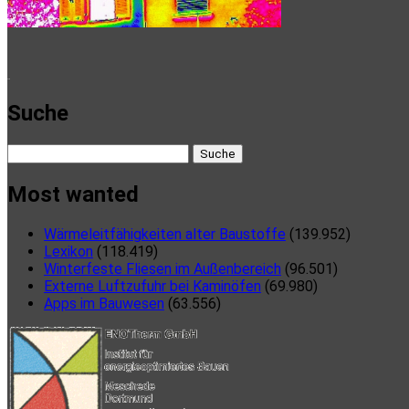
here
Suche
Suche
nach:
Most wanted
Wärmeleitfähigkeiten alter Baustoffe
(139.952)
Lexikon
(118.419)
Winterfeste Fliesen im Außenbereich
(96.501)
Externe Luftzufuhr bei Kaminöfen
(69.980)
Apps im Bauwesen
(63.556)