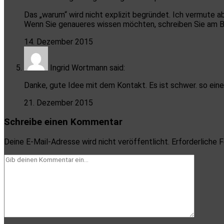
Das „warum“ wird nicht explizit begründet. Ich vermute a
Wenn Sie genaueres wissen möchten, schreiben Sie am B
14. Dezember 2015
Ingrid Wortmann
said:
Danke, gute Idee mit dem Kontakt. Es ist schwer. so einen
21. Dezember 2015
Schreibe einen Kommentar
Deine E-Mail-Adresse wird nicht veröffentlicht.
Erforderliche F
Dein
Kommentar