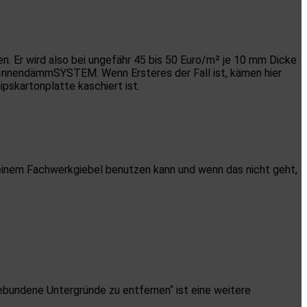
. Er wird also bei ungefähr 45 bis 50 Euro/m² je 10 mm Dicke
 InnendämmSYSTEM. Wenn Ersteres der Fall ist, kämen hier
ipskartonplatte kaschiert ist.
f einem Fachwerkgiebel benutzen kann und wenn das nicht geht,
ebundene Untergründe zu entfernen“ ist eine weitere