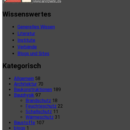
Wissenswertes
Generelles Wissen
Literatur
Institute
Verbände
Blogs und Sites
Kategorisch
Allgemein
58
Architektur
70
Baukonstruktionen
189
Bauphysik
97
Brandschutz
18
Feuchteschutz
22
Schallschutz
11
Wärmeschutz
31
Baustoffe
107
blogs
1