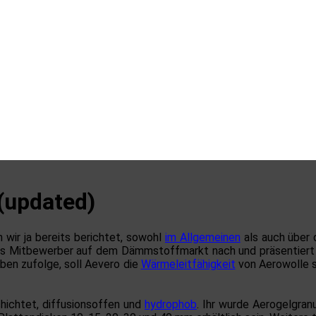
(updated)
ir ja bereits berichtet, sowohl
im Allgemeinen
als auch über
s Mitbewerber auf dem Dämmstoffmarkt nach und präsentiert 
aben zufolge, soll Aevero die
Wärmeleitfähigkeit
von Aerowolle so
chichtet, diffusionsoffen und
hydrophob
. Ihr wurde Aerogelgran