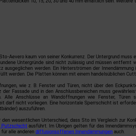
lattendicken 10, 15, 20, 30 und 40 mm erhältlich sein. Weitere
Sto-Aevero kaum von seiner Konkurrenz. Der Untergrund muss eben
bundene Untergründe sind nicht zulässig und müssen entfernt 
z ausgeglichen werden. Ein Hinterströmen der Innendämmung is
llt werden. Die Platten können mit einem handelsüblichen Cut
nungen, wie z. B. Fenster und Türen, nicht über den Eckpunk
z der Fassade und in den Anschlussbereichen muss gewährleist
. Alle Anschlüsse an Wandöffnungen wie Fenster, Türen so
 darf nicht vorliegen. Eine horizontale Sperrschicht ist erforde
tbänder) auszuführen.
 den wesentlichen Unterschied, dass Sto im Vergleich zur Kon
 Putzschicht
ausführt. Im Übrigen gelten für das Innendämmsy
für alle anderen
diffusionsoffenen Innendämmungen
auch.