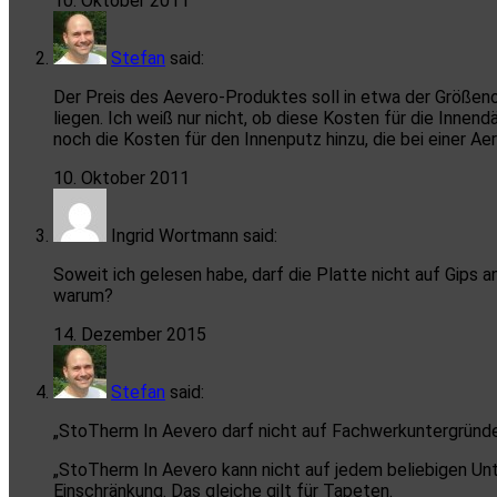
10. Oktober 2011
Stefan
said:
Der Preis des Aevero-Produktes soll in etwa der Größen
liegen. Ich weiß nur nicht, ob diese Kosten für die In
noch die Kosten für den Innenputz hinzu, die bei einer Ae
10. Oktober 2011
Ingrid Wortmann
said:
Soweit ich gelesen habe, darf die Platte nicht auf Gips
warum?
14. Dezember 2015
Stefan
said:
„StoTherm In Aevero darf nicht auf Fachwerkuntergründe
„StoTherm In Aevero kann nicht auf jedem beliebigen Unt
Einschränkung. Das gleiche gilt für Tapeten.