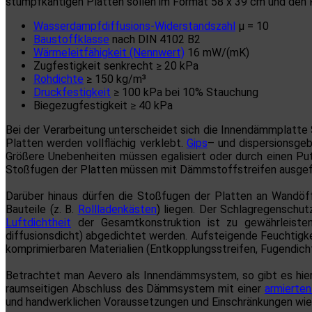
stumpfkantigen Platten sollen im Format 58 x 39 cm und den P
Wasserdampfdiffusions-Widerstandszahl
μ = 10
Baustoffklasse
nach DIN 4102 B2
Wärmeleitfähigkeit (Nennwert)
16 mW/(mK)
Zugfestigkeit senkrecht ≥ 20 kPa
Rohdichte
≥ 150 kg/m³
Druckfestigkeit
≥ 100 kPa bei 10% Stauchung
Biegezugfestigkeit ≥ 40 kPa
Bei der Verarbeitung unterscheidet sich die Innendämmplatte 
Platten werden vollflächig verklebt.
Gips
– und dispersionsge
Größere Unebenheiten müssen egalisiert oder durch einen Put
Stoßfugen der Platten müssen mit Dämmstoffstreifen ausgefü
Darüber hinaus dürfen die Stoßfugen der Platten an Wandöff
Bauteile (z. B.
Rollladenkästen
) liegen. Der Schlagregenschut
Luftdichtheit
der Gesamtkonstruktion ist zu gewährleisten
diffusionsdicht) abgedichtet werden. Aufsteigende Feuchtigkeit
komprimierbaren Materialien (Entkopplungsstreifen, Fugendich
Betrachtet man Aevero als Innendämmsystem, so gibt es hier
raumseitigen Abschluss des Dämmsystem mit einer
armierten
und handwerklichen Voraussetzungen und Einschränkungen wie 