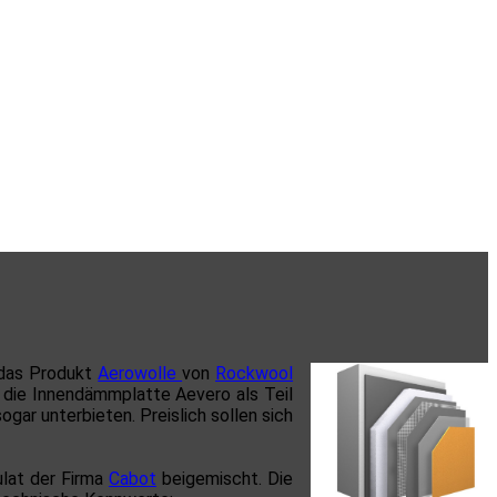
 das Produkt
Aerowolle
von
Rockwool
die Innendämmplatte Aevero als Teil
gar unterbieten. Preislich sollen sich
ulat der Firma
Cabot
beigemischt. Die