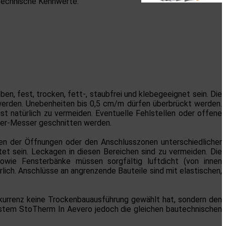
 technische Kennwerte:
, fest, trocken, fett-, staubfrei und klebegeeignet sein. Die
werden. Unebenheiten bis 0,5 cm/m dürfen überbrückt werden.
t natürlich zu vermeiden. Eventuelle Fehlstellen oder offene
ter-Messer geschnitten werden.
ten der Öffnungen oder den Anschlusszonen unterschiedlicher
et sein. Leckagen in diesen Bereichen sind zu vermeiden. Die
wie Fensterbänke müssen sorgfältig luftdicht (von innen
rlich. Anschlüsse an angrenzende Bauteile sind mit elastischen,
kurrenz keine Trockenbauausführung gewählt hat, sondern den
stem StoTherm In Aevero jedoch die gleichen bautechnischen