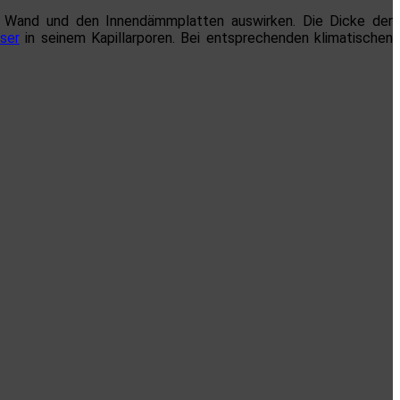
den Wand und den Innendämmplatten auswirken. Die Dicke der
ser
in seinem Kapillarporen. Bei entsprechenden klimatischen