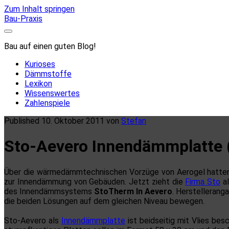
Zum Inhalt springen
Bau-Praxis
Bau auf einen guten Blog!
Kurioses
Dämmstoffe
Lexikon
Wissenswertes
Zahlenspiele
Published 10. Oktober 2011 von
Stefan
Sto-Aevero Innendämmplatte 
Über die wärmedämmtechnischen Vorzüge von Aerogel hatten w
zur Innendämmung von Gebäuden. Jetzt zieht die
Firma Sto
al
des Innendämmsystems
StoTherm In Aevero
. Herstellerang
die beiden Lösungen auf dem gleichen Niveau bewegen.
Sto-Aevero als
Innendämmplatte
ist beidseitig mit Vlies bes