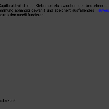
ie Kapillaraktivität des Klebemörtels zwischen der bestehen
dämmung abhängig gewählt und speichert ausfallendes
Tauwas
truktion ausdiffundieren.
mstärken?