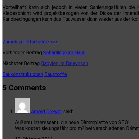
Vorteilhaft kann sich jedoch in vielen Sanierungsfällen d
Klebeschicht wird projektbezogen von der Dicke der Innen
Randbedingungen kann das Tauwasser dann wieder aus der Kons
Zurück zur Startseite >>>
Vorheriger Beitrag
Schädlinge im Haus
Nächster Beitrag
Babylon im Bauwesen
Baukonstruktionen
Baustoffe
5 Comments
Arnold Drewer
said:
Äußerst interessant, die neue Dämmplatte von STO!
Was kostet sie ungefähr pro m² bei verschiedenen Däm