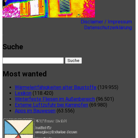
Disclaimer / Impressum
Datenschutzerklärung
here
Suche
Suche
nach:
Most wanted
Wärmeleitfähigkeiten alter Baustoffe
(139.955)
Lexikon
(118.420)
Winterfeste Fliesen im Außenbereich
(96.501)
Externe Luftzufuhr bei Kaminöfen
(69.980)
Apps im Bauwesen
(63.556)