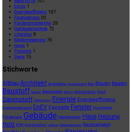
Baustoffe
107
blogs
1
Energieeffizienz
187
Finanzierung
20
Förderprogramme
28
Gebäudetechnik
72
Literatur
8
Modernisierung
76
news
1
Patente
1
Serie
15
Stichworte
Architekt
Altbau
Bauen
Bauherr
Architektur
Bau
Außenwand
Baustoff
Bauwesen
Brandschutz
Dach
Bauteil
Beton
Energie
Dämmstoff
Energieeffizienz
Dämmung
Fenster
EnEV
Fassade
Energieverbrauch
Feuchtigkeit
Gebäude
Haus
Heizung
Förderung
Handwerker
Holz
Nachhaltigkeit
KfW
Konstruktion
Lüftung
Modernisierung
Sanierung