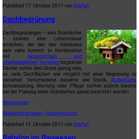
Published 17. Oktober 2011 von
Stefan
Dachbegrünung
Dachbegrünungen – also Gründächer
– können eine Lebensdauer
erreichen, die der des Gebäudes
sehr nahe kommt. In Kombination
mit
ökologischen und
städtebaulichen Vorteilen
begrünter
Dächer sollte dies Grund genug sein,
so viele Dachflächen wie möglich mit einer Begrünung zu
versehen. Verschiedene Aspekte wie Statik,
Abdichtung
,
Entwässerung, Wartung oder Pflege sollten jedoch bereits
bei der Planung eines Gründaches genau beachtet werden.
Dachbegrünung
Weiterlesen
Baukonstruktionen
Feuchteschutz
Published 13. Oktober 2011 von
Stefan
Babylon im Bauwesen