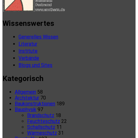
Wissenswertes
Generelles Wissen
Literatur
Institute
Verbände
Blogs und Sites
Kategorisch
Allgemein
58
Architektur
70
Baukonstruktionen
189
Bauphysik
97
Brandschutz
18
Feuchteschutz
22
Schallschutz
11
Wärmeschutz
31