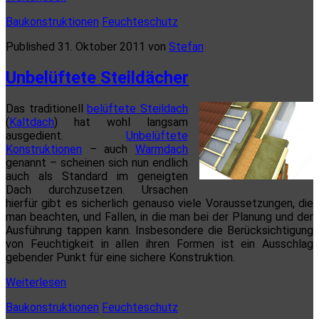
im
Baukonstruktionen
Feuchteschutz
Baugrund
Published 31. Oktober 2011 von
Stefan
Unbelüftete Steildächer
Das traditionell
belüftete Steildach
(
Kaltdach
) hat wohl langsam
ausgedient.
Unbelüftete
Konstruktionen
– auch
Warmdach
genannt – scheinen sich nun endlich
auch als Standard im geneigten
Dach durchzusetzen. Ursachen
hierfür gibt es sicherlich genauso viele Voraussetzungen, die
man beachten, und Fallen, in die man bei der Planung und der
Ausführung tappen kann. Insbesondere die Berücksichtigung
von Feuchtigkeit in allen ihren Formen ist ein Ausschlag
gebender Punkt für eine sichere Konstruktion.
Unbelüftete
Weiterlesen
Steildächer
Baukonstruktionen
Feuchteschutz