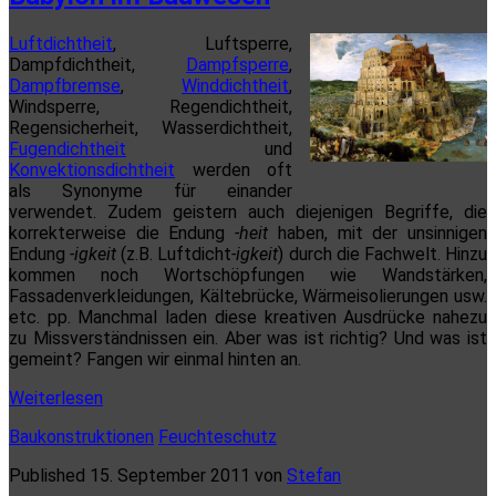
Luftdichtheit
, Luftsperre,
Dampfdichtheit,
Dampfsperre
,
Dampfbremse
,
Winddichtheit
,
Windsperre, Regendichtheit,
Regensicherheit, Wasserdichtheit,
Fugendichtheit
und
Konvektionsdichtheit
werden oft
als Synonyme für einander
verwendet. Zudem geistern auch diejenigen Begriffe, die
korrekterweise die Endung
-heit
haben, mit der unsinnigen
Endung
-igkeit
(z.B. Luftdicht
-igkeit
) durch die Fachwelt. Hinzu
kommen noch Wortschöpfungen wie Wandstärken,
Fassadenverkleidungen, Kältebrücke, Wärmeisolierungen usw.
etc. pp. Manchmal laden diese kreativen Ausdrücke nahezu
zu Missverständnissen ein. Aber was ist richtig? Und was ist
gemeint? Fangen wir einmal hinten an.
Babylon
Weiterlesen
im
Baukonstruktionen
Feuchteschutz
Bauwesen
Published 15. September 2011 von
Stefan