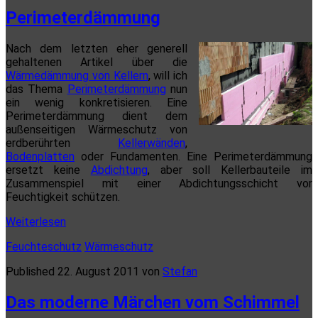
Perimeterdämmung
Nach dem letzten eher generell
gehaltenen Artikel über die
Wärmedämmung von Kellern
, will ich
das Thema
Perimeterdämmung
nun
ein wenig konkretisieren. Eine
Perimeterdämmung dient dem
außenseitigen Wärmeschutz von
erdberührten
Kellerwänden
,
Bodenplatten
oder Fundamenten. Eine Perimeterdämmung
ersetzt keine
Abdichtung
, aber soll Kellerbauteile im
Zusammenspiel mit einer Abdichtungsschicht vor
Feuchtigkeit schützen.
Perimeterdämmung
Weiterlesen
Feuchteschutz
Wärmeschutz
Published 22. August 2011 von
Stefan
Das moderne Märchen vom Schimmel