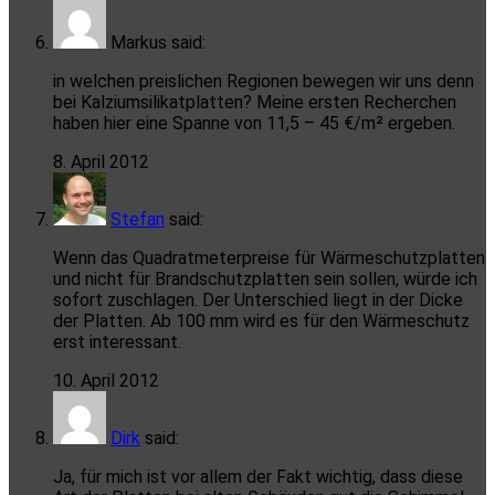
Markus
said:
in welchen preislichen Regionen bewegen wir uns denn
bei Kalziumsilikatplatten? Meine ersten Recherchen
haben hier eine Spanne von 11,5 – 45 €/m² ergeben.
8. April 2012
Stefan
said:
Wenn das Quadratmeterpreise für Wärmeschutzplatten
und nicht für Brandschutzplatten sein sollen, würde ich
sofort zuschlagen. Der Unterschied liegt in der Dicke
der Platten. Ab 100 mm wird es für den Wärmeschutz
erst interessant.
10. April 2012
Dirk
said:
Ja, für mich ist vor allem der Fakt wichtig, dass diese