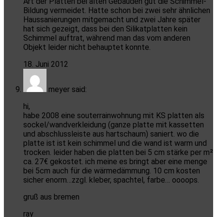
Art der Platten bei alten Gebäuden gut die Schimmel-
Bildung vermeidet. Hatte schon bei zwei sehr ähnlichen
Haussanierungen mitgemacht und zwei Jahre später
hat sich gezeigt, dass bei den Silikatplatten kein
Schimmel auftrat, während man das vom anderen
Objekt leider nicht behauptet konnte.
18. Juni 2012
meyer
said:
hi,
habe 2008 eine souterrainwohnung mit KS platten als
sockel/wandverkleidung (ganze platte mit kassetten
und abschlussleiste aus hartschaum) saniert. wo die
platte ist ist kein schimmel und die wand ist warm und
trocken. leider haben die platten bei 5 cm stärke per m²
ca. 27€ gekostet. ich meine es bringt aber eine menge
bei 5cm auch für die wärmedämmung. 10 cm kosten
sicher enorm…zzgl. kleber, spachtel, farbe… oooops.
gruß aus bremen
ray