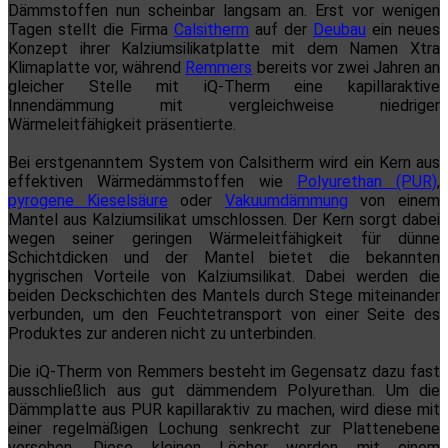
Dämmstoffen nun scheinbar langsam an. Erst vor wenigen
Tagen stellt die Firma
Calsitherm
auf der
Deubau
ein neues
Konzept ihrer Kalziumsilikatplatte mit dem Namen Xtra
Klimaplatte vor, während
Remmers
bereits vor zwei Jahren an
gleicher Stelle mit iQ-Therm eine kapillaraktive
Innendämmung mit vergleichweise niedriger
Wärmeleitfähigkeit präsentierte.
Bei erstgenanntem System von Calsitherm wird ein Kern aus
effektiven Wärmedämmstoffen wie
Polyurethan (PUR)
,
pyrogene Kieselsäure
oder
Vakuumdämmung
von einem
Mantel aus Kalziumsilikat umschlossen. Der Kern sorgt dabei
wegen seiner geringen Wärmeleitfähigkeit für dünne
Schichtdicken und der Mantel bietet die bekannten
hygrischen Vorteile von Kalziumsilikat. Dabei werden die
beiden Deckschichten des Mantels durch Stege miteinander
verbunden, um den Feuchtetransport von einer Seite des
Produktes zur anderen nicht zu unterbinden.
Die iQ-Therm von Remmers besteht im Gegensatz dazu fast
ausschließlich aus gut dämmendem Polyurethan. Um die
Dämmplatte aus PUR kapillaraktiv zu machen, wird diese mit
einer regelmäßigen Lochung senkrecht zur Plattenebene
versehen. Diese kleinen Löcher werden mit einem