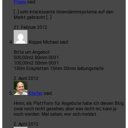
Praxis
said:
[…] sehr interessante Innendämmsysteme auf den
Markt gebracht […]
21. Februar 2012
Koppe Michael
said:
Bitte um Angebot
500,00m2 80mm 0031
100,00m2 50mm 0031
150m Eckplatten 15mm 30mm leibungstiefe
2. April 2012
Stefan
said:
Hmm, als Plattform für Angebote habe ich diesen Blog
zwar noch nicht gesehen, aber was nicht ist, kann ja
noch werden. Mal sehen, wer sich meldet.
2. April 2012