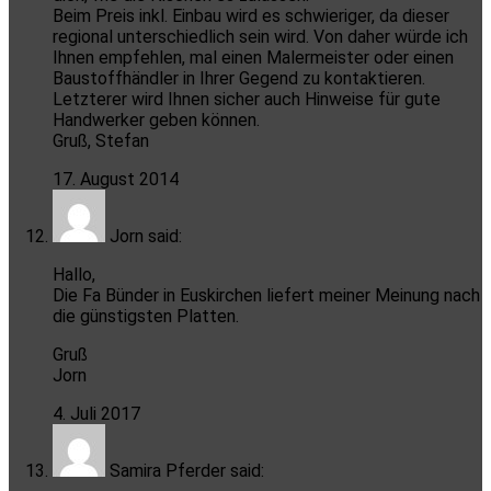
Beim Preis inkl. Einbau wird es schwieriger, da dieser
regional unterschiedlich sein wird. Von daher würde ich
Ihnen empfehlen, mal einen Malermeister oder einen
Baustoffhändler in Ihrer Gegend zu kontaktieren.
Letzterer wird Ihnen sicher auch Hinweise für gute
Handwerker geben können.
Gruß, Stefan
17. August 2014
Jorn
said:
Hallo,
Die Fa Bünder in Euskirchen liefert meiner Meinung nach
die günstigsten Platten.
Gruß
Jorn
4. Juli 2017
Samira Pferder
said: