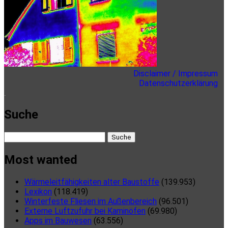
Disclaimer / Impressum
Datenschutzerklärung
here
Suche
Suche
nach:
Most wanted
Wärmeleitfähigkeiten alter Baustoffe
(139.953)
Lexikon
(118.419)
Winterfeste Fliesen im Außenbereich
(96.501)
Externe Luftzufuhr bei Kaminöfen
(69.980)
Apps im Bauwesen
(63.556)