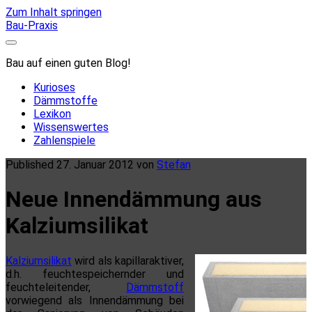
Zum Inhalt springen
Bau-Praxis
Bau auf einen guten Blog!
Kurioses
Dämmstoffe
Lexikon
Wissenswertes
Zahlenspiele
Published 27. Januar 2012 von
Stefan
Neue Innendämmung aus
Kalziumsilikat
Kalziumsilikat
wird als kapillaraktiver,
d.h. feuchtespeichernder und
feuchteleitender,
Dämmstoff
vorwiegend als Innendämmung bei