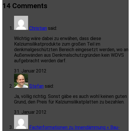
14 Comments
Christian
said:
Wichtig wäre dabei zu erwähen, dass diese
Kalziumsilikatprodukte zum großen Teil im
denkmalgeschützten Bereich eingesetzt werden, wo an
Außenwänden aus Denkmalschutzgründen kein WDVS
aufgebracht werden darf.
31. Januar 2012
Stefan
said:
Ja, völlig richtig. Sonst gäbe es auch wohl keinen guten
Grund, den Preis für Kalziumsilikatplatten zu bezahlen.
31. Januar 2012
Fachinformationen zu Innendämmung « Bau-