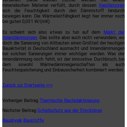
mineralischen Material verfüllt, durch dessen
Kapillarporen
sich die Feuchtigkeit durch den Dämmstoff hindurch
bewegen kann. Die Wärmeleitfähigkeit liegt hier immer noch
bei guten 0,031 W/(mK).
Es scheint sich also etwas zu tun auf dem
Markt der
Innendämmungen
. Das sollte aber auch nicht verwundern, wo
doch die Sanierung von Altbauten einen Großteil der heutigen
Bauaktivität in Deutschland ausmacht und Innendämmungen
bei solchen Sanierungen immer wichtiger werden. Was der
Innendämmung noch fehlt, ist der innovative Durchbruch, bei
dem sowohl Wärmedämmeigenschaften als auch
Feuchtespeicherung und Einbausicherheit kombiniert werden.
Zurück zur Startseite >>>
Vorheriger Beitrag
Thermische Bauteilaktivierung
Nächster Beitrag
Schallschutz aus der Steckdose
Bauphysik
Baustoffe