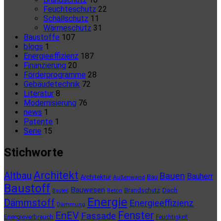
Feuchteschutz
22
Schallschutz
11
Wärmeschutz
31
Baustoffe
107
blogs
1
Energieeffizienz
187
Finanzierung
20
Förderprogramme
28
Gebäudetechnik
72
Literatur
8
Modernisierung
76
news
1
Patente
1
Serie
15
Stichworte
Architekt
Altbau
Bauen
Bauherr
Architektur
Bau
Außenwand
Baustoff
Bauwesen
Brandschutz
Dach
Bauteil
Beton
Energie
Dämmstoff
Energieeffizienz
Dämmung
Fenster
EnEV
Fassade
Energieverbrauch
Feuchtigkeit