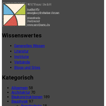
Wissenswertes
Generelles Wissen
Literatur
Institute
Verbände
Blogs und Sites
Kategorisch
Allgemein
58
Architektur
70
Baukonstruktionen
189
Bauphysik
97
Brandschutz
18