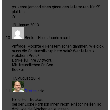
ps: kennt jemand einen günstigen lieferanten für KS
platten
??
19. Januar 2013
Becker Hans Joachim
said:
Anfrage: Möchte 4 Fensternischen dämmen. Wie dick
muss die Calziumsilikatplatte sein? Wer liefert zu
welchem Preis?
Danke für Ihre Antwort.
Mit freundlichen Grüßen
Becker
17. August 2014
Stefan
said:
Hallo Herr Becker,
bei der Dicke kann ich Ihnen recht einfach helfen: so
dick, wie die Nischen es zulassen.