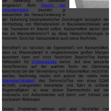
der Sanierung von Gebäuden
eingesetzt. Beim
Einsatz von
Innendämmung
besteht ja
bekanntlich die Herausforderung in
der Einhaltung bauphysikalischer Grundregeln bezüglich der
Vermeidung von Wärmebrücken in Bauteilanschlüssen und
von Tauwasser im Bauteil selber. Kalziumsilikat bietet sich
hier als Wärmedämmstoff an, diese Herausforderungen zu
meistern. Doch hat Kalziumsilikat auch seine Nachteile.
Vorteilhaft ist natürlich die Eigenschaft von Kalziumsilikat,
dass es Wasserdampf in vergleichsweise großen Mengen
speichern kann und trotz feuchtem Baustoffes keinen
Nährboden für
Schimmelpilze
bietet. Auf eine spezielle
Dampfbremse auf der warmen Seite der Dämmung
kann/muss bei der Verwendung von Kalziumsilikat verzichtet
werden. Nachteilig macht sich jedoch die relativ hohe
Wärmeleitfähigkeit
des Dämmstoffes von etwa 0,060
W/(mK) unangenehm bemerkbar und führt in schöner
Regelmäßigkeit zu einer dicken Dämmschicht auf der
Innenseite von Außenwänden und damit zum Verlust von
kostbarem Wohnraum.
Diesen Problemen nehmen sich aber Hersteller von