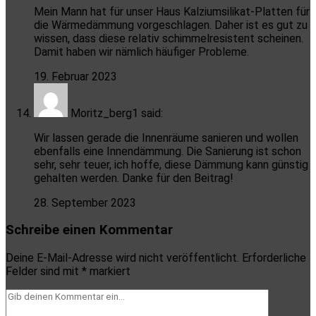
Mein Mann hat für unser Haus Kalziumsilikat-Platten für
die Wärmedämmung vorgeschlagen. Daher ist es gut zu
wissen, dass diese relativ schimmelresistent scheinen.
Damit haben wir nämlich häufiger Probleme.
19. Februar 2023
Moritz_berg1
said:
Wir lassen gerade die Innenräume sanieren und wollen
ebenfalls eine Innendämmung. Die Sanierung ist schon
sehr, sehr teuer, ich hoffe, diese Dämmung kann günstig
gehalten werden. Danke für den Beitrag!
28. September 2023
Schreibe einen Kommentar
Deine E-Mail-Adresse wird nicht veröffentlicht.
Erforderliche
Felder sind mit
*
markiert
Dein
Kommentar