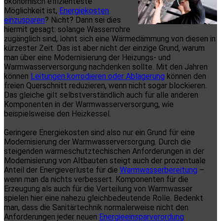
ökonomisch effizienteste
Möglichkeit ist,
Energiekosten
einzusparen
? Nicht? Dann sei dies
hiermit gesagt: solange Wasserrohre
zugänglich sind, lohnt sich eine Wärmedämmung von diesen in
kürzester Zeit. Das ist aber nicht der einzige Grund, warum
man über eine Modernisierung der Heizungs- und
Warmwasserversorgung nachdenken sollte. Mit den Jahren
können
Leitungen korrodieren oder Ablagerung
können den
freien Querschnitt reduzieren, wenn nicht sogar blockieren.
Das gleiche gilt selbstverständlich auch für alle anderen
Komponenten in der Warmwasserversorgung, wie
beispielsweise den Heizkessel.
Geringere Energiekosten sind also nur ein Grund für eine
Modernisierung der Warmwasserversorgung. Durch die
steigenden wärmeschutztechischen Anforderungen in der
Modernisierung von Altbauten steigt auch der prozentuale
Anteil der Energieverluste für die
Warmwasserbereitung
–
wenn man da nichts verbessert. Komponenten für die
Erzeugung als auch für die Verteilung von Warmwasser
spielen hier eine nahezu gleichbedeutende Rolle. Bedenkt
man, dass die Sanitärtechnik normalerweise nicht den
Anforderungen jeder neuen
Energieeinsparverordung