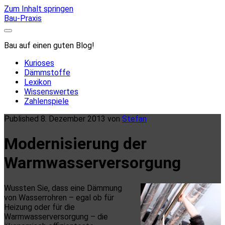
Zum Inhalt springen
Bau-Praxis
Bau auf einen guten Blog!
Kurioses
Dämmstoffe
Lexikon
Wissenswertes
Zahlenspiele
Published 8. Dezember 2013 von
Stefan
Modernisierung der
Warmwasserversorgung
Wussten Sie, dass eine Dämmung
von Wasserrohren – egal ob für
Heizung oder für die
Warmwasserversorgung – die