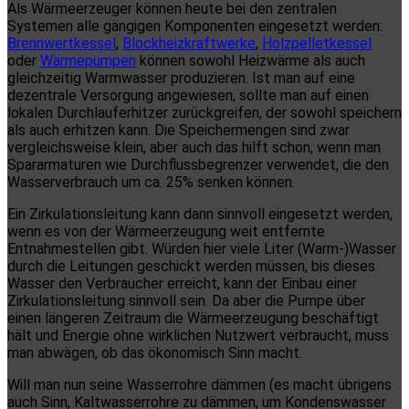
Als Wärmeerzeuger können heute bei den zentralen
Systemen alle gängigen Komponenten eingesetzt werden:
Brennwertkessel
,
Blockheizkraftwerke
,
Holzpelletkessel
oder
Wärmepumpen
können sowohl Heizwärme als auch
gleichzeitig Warmwasser produzieren. Ist man auf eine
dezentrale Versorgung angewiesen, sollte man auf einen
lokalen Durchlauferhitzer zurückgreifen, der sowohl speichern
als auch erhitzen kann. Die Speichermengen sind zwar
vergleichsweise klein, aber auch das hilft schon, wenn man
Spararmaturen wie Durchflussbegrenzer verwendet, die den
Wasserverbrauch um ca. 25% senken können.
Ein Zirkulationsleitung kann dann sinnvoll eingesetzt werden,
wenn es von der Wärmeerzeugung weit entfernte
Entnahmestellen gibt. Würden hier viele Liter (Warm-)Wasser
durch die Leitungen geschickt werden müssen, bis dieses
Wasser den Verbraucher erreicht, kann der Einbau einer
Zirkulationsleitung sinnvoll sein. Da aber die Pumpe über
einen längeren Zeitraum die Wärmeerzeugung beschäftigt
hält und Energie ohne wirklichen Nutzwert verbraucht, muss
man abwägen, ob das ökonomisch Sinn macht.
Will man nun seine Wasserrohre dämmen (es macht übrigens
auch Sinn, Kaltwasserrohre zu dämmen, um Kondenswasser