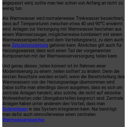
angepasst wird, sollte man hier schon von Anfang an nicht zu
wenig tun.
Als Warmwasser wird normalerweise Trinkwasser bezeichnet,
dass auf Temperaturen zwischen etwa 40 und 90°C erwärmt
wird. Anlagen zur Versorgung mit Warmwasser bestehen aus
einem Wärmeerzeuger, möglicherweise kombiniert mit einem
Warmwasserspeicher, und dem Verteilungsnetz, zu dem auch
eine
Zirkulationsleitung
gehören kann. Ähnliches gilt auch für
Heizungswasser, dass sich einen Teil der vorgenannten
Komponenten mit der Warmwasserversorgung teilen kann.
Und genau dieses ‚teilen können‘ ist im Rahmen einer
Modernisierung zu einem ‚teilen sollten‘ zu ändern. Denn die
besten Resultate werden erzielt, wenn die Bereitstellung des
Warmwassers von der Heizungsanlage übernommen wird.
Dabei sollte man allerdings davon ausgehen, dass es sich um
zentrale Anlagen handelt, also solche, die nicht auf einzelne
Wohneinheiten oder Übergabestellen begrenzt sind. Zentrale
Anlagen haben unter anderem den Vorteil, dass man
Solaranlagen
in das System integrieren kann. Nur benötigt
man dafür auch sinnvollerweise einen zentralen
Warmwasserspeicher
.