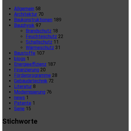
Allgemein
58
Architektur
70
Baukonstruktionen
189
Bauphysik
97
Brandschutz
18
Feuchteschutz
22
Schallschutz
11
Wärmeschutz
31
Baustoffe
107
blogs
1
Energieeffizienz
187
Finanzierung
20
Förderprogramme
28
Gebäudetechnik
72
Literatur
8
Modernisierung
76
news
1
Patente
1
Serie
15
Stichworte