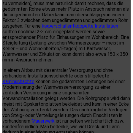
zu vermeiden), muss man natürlich damit rechnen, dass die
gedämmten Rohre etwas mehr Platz in Anspruch nehmen als
die ungedämmten. Dabei kann man überschlägig von einem
Faktor 3 zwischen dem ungedämmten und gedämmten Rohr
ausgehen. Für eine
körperschallentkoppelte Installation
sollten nochmal 2-3 cm eingeplant werden sowie
entsprechender Platz für Einhausungen im Wohnbereich. Eine
Steigleitung (Leitung zwischen Wärmeerzeuger – meist im
Keller – und Wohneinheiten/Etagen) mit Kaltwasser,
Warmwasser und Zirkulation kann damit also etwa 150 x 350
mm in Anspruch nehmen.
In einem Altbau mit dezentraler Versorgung und ohne
vorhandene Installationsschächte oder stillgelegte
Kaminschächte
können die gedämmten Leitungen bei einer
Modernisierung der Warmwasserversorgung zu einer
zentralen Versorgung in eine sogenannten
Vorwandinstallation gelegt werden. Die Rohrgruppe wird dann
meist mit Gipskartonplatten bekleidet und kann in einer Ecke
der Wohnung versteckt werden. Das nachträgliche Verlegen
von Steig- oder Verteilungsleitungen durch Einschlitzen in
vorhandenem
Mauerwerk
ist nur selten wirtschaftlich bzw.
kundenfreundlich. Man bedenke, wie viel Dreck und Lärm
dadurch in einer Wohnung entstehen können.