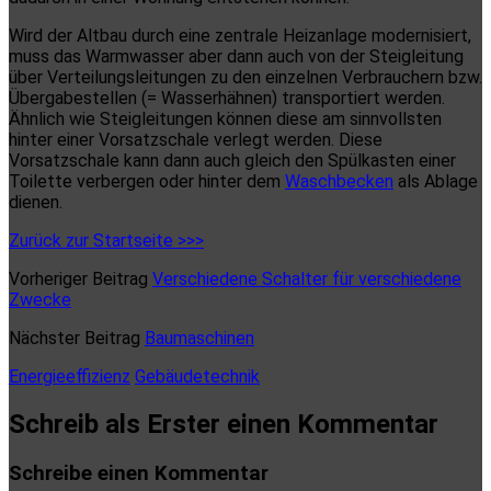
Wird der Altbau durch eine zentrale Heizanlage modernisiert,
muss das Warmwasser aber dann auch von der Steigleitung
über Verteilungsleitungen zu den einzelnen Verbrauchern bzw.
Übergabestellen (= Wasserhähnen) transportiert werden.
Ähnlich wie Steigleitungen können diese am sinnvollsten
hinter einer Vorsatzschale verlegt werden. Diese
Vorsatzschale kann dann auch gleich den Spülkasten einer
Toilette verbergen oder hinter dem
Waschbecken
als Ablage
dienen.
Zurück zur Startseite >>>
Vorheriger Beitrag
Verschiedene Schalter für verschiedene
Zwecke
Nächster Beitrag
Baumaschinen
Energieeffizienz
Gebäudetechnik
Schreib als Erster einen Kommentar
Schreibe einen Kommentar