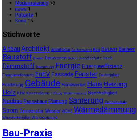
Modernisierung
76
news
1
Patente
1
Serie
15
Stichworte
Architekt
Altbau
Bauen
Bauherr
Architektur
Bau
Außenwand
Baustoff
Bauwesen
Brandschutz
Dach
Bauteil
Beton
Energie
Dämmstoff
Energieeffizienz
Dämmung
Fenster
EnEV
Fassade
Energieverbrauch
Feuchtigkeit
Gebäude
Haus
Heizung
Förderung
Handwerker
Holz
Nachhaltigkeit
KfW
Konstruktion
Lüftung
Modernisierung
Sanierung
Neubau
Planung
Passivhaus
Schallschutz
Wärmedämmung
Strom
Temperatur
Wasser
WDVS
Wärmepumpe
Wärmeleitfähigkeit
Bau-Praxis