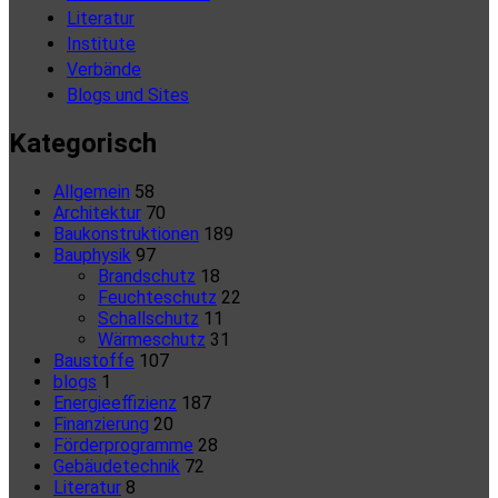
Literatur
Institute
Verbände
Blogs und Sites
Kategorisch
Allgemein
58
Architektur
70
Baukonstruktionen
189
Bauphysik
97
Brandschutz
18
Feuchteschutz
22
Schallschutz
11
Wärmeschutz
31
Baustoffe
107
blogs
1
Energieeffizienz
187
Finanzierung
20
Förderprogramme
28
Gebäudetechnik
72
Literatur
8