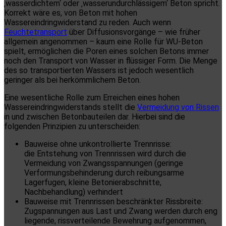
‚wasserdichtem‘ oder ‚wasserundurchlässigem‘ Beton spricht.
Korrekt wäre es, von Beton mit hohen
Wassereindringwiderstand zu reden. Auch wenn
Feuchtetransport
über Diffusionsvorgänge – wie früher
allgemein angenommen – kaum eine Rolle für WU-Beton
spielt, ermöglichen die Poren eines solchen Betons immer
noch den Transport von Wasser in flüssiger Form. Die Menge
des so transportierten Wassers ist jedoch wesentlich
geringer als bei herkömmlichem Beton.
Eine wesentliche Rolle zum Erreichen eines hohen
Wassereindringwiderstands stellt die
Vermeidung von Rissen
in und zwischen Betonbauteilen dar. Hierbei sind die
folgenden Prinzipien zu unterscheiden:
Bauweise ohne unkontrollierte Trennrisse:
die Entstehung von Trennrissen wird durch die
Vermeidung von Zwangsspannungen (geringe
Verformungsbehinderung durch reibungsarme
Lagerfugen, kleine Betonierabschnitte,
Nachbehandlung) verhindert
Bauweise mit Trennrissen beschränkter Rissbreite:
Zugspannungen aus Last und Zwang werden durch eng
liegende, rissverteilende Bewehrung aufgenommen,