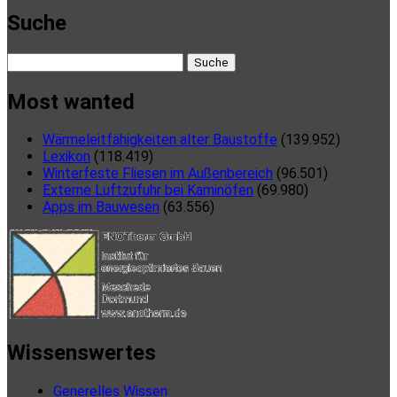
Suche
Suche
nach:
Most wanted
Wärmeleitfähigkeiten alter Baustoffe
(139.952)
Lexikon
(118.419)
Winterfeste Fliesen im Außenbereich
(96.501)
Externe Luftzufuhr bei Kaminöfen
(69.980)
Apps im Bauwesen
(63.556)
Wissenswertes
Generelles Wissen