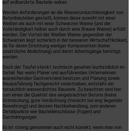
auf erdberührte Bauteile wirken.
Werden Anforderungen an die Wasserundurchlässigkeit von
Betonbauteilen gestellt, können diese sowohl mit einer
Weißen als auch mit einer Schwarzen Wanne (und der
Vollständigkeit halber auch durch eine Braune Wanne) erfüllt
werden. Der Vorteil der Weißen Wanne gegenüber der
Schwarzen liegt sicherlich in der besseren Wirtschaftlichkeit,
da für deren Errichtung weniger Komponenten (keine
zusätzliche Abdichtung) und damit Arbeitsgänge benötigt
werden.
Doch der Teufel steckt technisch gesehen buchstäblich im
Detail. Nur wenn Planer und ausführendes Unternehmen
ausreichenden Sachverstand besitzen und Planung sowie
Bauausführung fachgerecht vorantreiben, entsteht ein
tatsächlich wasserdichtes Bauwerk. Zu beachten sind hier
zum einen die Qualität des eingebrachten Betons (keine
Entmischung, gute Verdichtung (Vorsicht bei eng liegender
Bewehrung)) und dessen Nachbehandlung, zum anderen
Detailpunkte wie Bauteilanschlüsse (Fugen) und
Durchdringungen.
Es ist streng genommen auch nicht korrekt, wenn man von