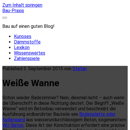
Zum Inhalt springen
Bau-Praxis
Bau auf einen guten Blog!
Kurioses
Dämmstoffe
Lexikon
Wissenswertes
Zahlenspiele
Published 3. September 2015 von
Stefan
Weiße Wanne
Schon wieder Badezimmer? Nein, diesmal nicht – auch wenn
die Überschrift in diese Richtung deutet. Der Begriff „Weiße
Wanne“ wird im Betonbau verwendet und beschreibt die
Ausführung erdberührter Bauteile wie
Bodenplatte oder
Kellerwand
aus wasserundurchlässigem Beton, sogenanntem
WU-Beton
. Diese Art der Konstruktion erfordert eine präzise