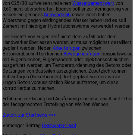
von C25/30 aufweisen und einen
Wasserzementwert
von
0,60 nicht überschreiten. Ebenso soll er zur Verringerung von
Rissen ein geringes
Schwindmaß
sowie einen hohen
Widerstand gegen eindringendes Wasser haben und es soll
Zement mit niedriger Hydratationswärme verwendet werden.
Der Einsatz von Fugen darf nicht dem Zufall oder dem
Handwerker überlassen werden, er muss möglichst detailliert
geplant werden. Neben
Arbeitsfugen
zwischen
Betonierabschnitten können
Bewegungsfugen
beispielsweise
mit Fugenblechen, Fugenbändern oder Injektionsschläuchen
ausgeführt werden, um Temperaturdehnung des Betons oder
Setzungen von Bauteilen auszugleichen. Zusätzlich können
Scheinfugen (Einkerbungen) dort geplant werden, wo im
jungen Beton voraussichtlich Risse auftreten, um diese
kontrollierbar zu machen.
Erfahrung in Planung und Ausführung sind also das A und O bei
der fachgerechten Erstellung von Weißen Wannen.
Zurück zur Startseite >>>
Vorheriger Beitrag
Heimwerkerland