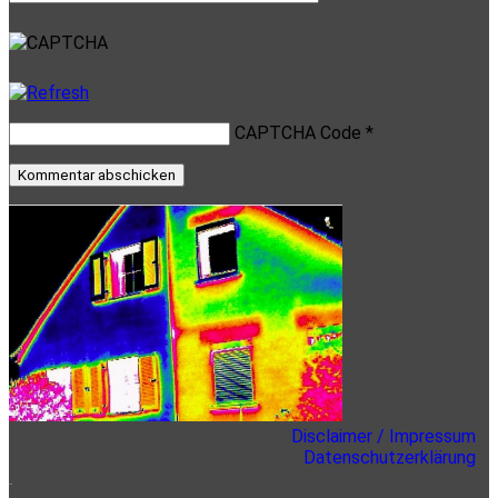
Website
CAPTCHA Code
*
Primäre
Sidebar
Disclaimer / Impressum
Datenschutzerklärung
here