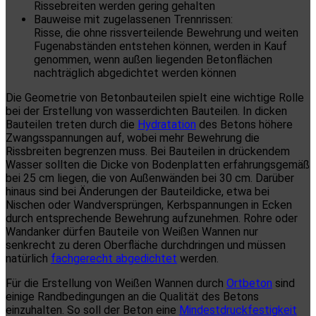
Rissebreiten werden gering gehalten
Bauweise mit zugelassenen Trennrissen:
Risse, die ohne rissverteilende Bewehrung und weiten
Fugenabständen entstehen können, werden in Kauf
genommen, wenn außen liegenden Betonflächen
nachträglich abgedichtet werden können
Die Geometrie von Betonbauteilen spielt eine wichtige Rolle
bei der Erstellung von wasserdichten Bauteilen. In dicken
Bauteilen treten durch die
Hydratation
des Betons höhere
Zwangsspannungen auf, wobei mehr Bewehrung die
Rissbreiten begrenzen muss. Bei Bauteilen in drückendem
Wasser sollten die Dicke von Bodenplatten erfahrungsgemäß
bei 25 cm liegen, die von Außenwänden bei 30 cm. Darüber
hinaus sind bei Änderungen der Bauteildicke, etwa bei
Nischen oder Wandversprüngen, Kerbspannungen in Ecken
durch entsprechende Bewehrung aufzunehmen. Rohre oder
Wandanker dürfen Bauteile von Weißen Wannen nur
senkrecht zu deren Oberfläche durchdringen und müssen
natürlich
fachgerecht abgedichtet
werden.
Für die Erstellung von Weißen Wannen durch
Ortbeton
sind
einige Randbedingungen an die Qualität des Betons
einzuhalten. So soll der Beton eine
Mindestdruckfestigkeit