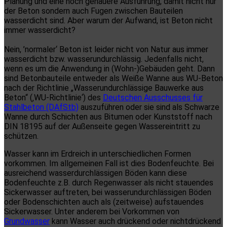
Planung und eine noch genauere Ausführung, damit nicht nur
der Beton sondern auch Fugen zwischen Bauteilen
wasserdicht sind. Aber warum der Aufwand, ist Beton nicht
immer wasserdicht?
Nein, ’normaler‘ Beton ist leider nicht von Natur aus immer
wasserdicht bzw. wasserundurchlässig. Jedenfalls nicht,
wenn es um die Anwendung in (Wohn-)Gebäuden geht. Dann
sind Betonbauteile entweder als Weiße Wanne aus WU-Beton
nach der Richtlinie „Wasserundurchlässige Bauwerke aus
Beton“ (‚WU-Richtlinie‘) des
Deutschen Ausschusses für
Stahlbeton (DAfStb)
auszuführen oder sie sind als Schwarze
Wanne durch Schichten aus Bitumen oder Kunststoff nach
DIN 18195 auf der Außenseite gegen Wassereintritt zu
schützen.
Wasser kann im Erdreich in unterschiedlichen Formen
vorkommen. Im allgemeinen Fall ist dies Bodenfeuchte. Bei
ausreichend wasserdurchlässigen Böden kann diese
Bodenfeuchte z.B. durch Regenwasser als nicht stauendes
Sickerwasser auftreten, bei wasserundurchlässigen Böden
oder Bodenschichten auch als (zeitweise) aufstauendes
Sickerwasser. Unter anderem bei Vorkommen von
Grundwasser
kann Wasser auch drückend oder nichtdrückend